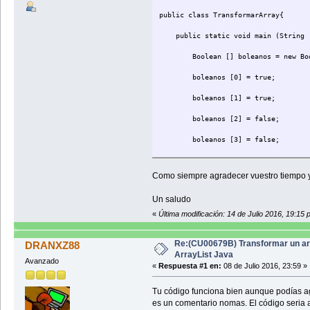
public class TransformarArray{
public static void main (String [
Boolean [] boleanos = new Bool
boleanos [0] = true;
boleanos [1] = true;
boleanos [2] = false;
boleanos [3] = false;
boleanos [4] = true;
Como siempre agradecer vuestro tiempo 
boleanos [5] = false;
Un saludo
List<Boolean> milista = new Lin
«
Última modificación: 14 de Julio 2016, 19:15
milista = Arrays.asList (bole
Re:(CU00679B) Transformar un ar
DRANXZ88
}
ArrayList Java
Avanzado
}
«
Respuesta #1 en:
08 de Julio 2016, 23:59 »
Tu código funciona bien aunque podías ag
es un comentario nomas. El código seria a