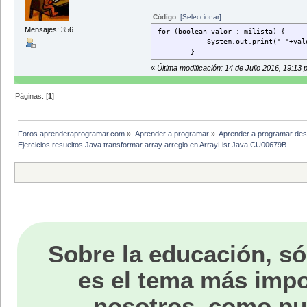
Código:
[Seleccionar]
Mensajes: 356
for (boolean valor : milista) {
System.out.print(" "+valo
}
«
Última modificación: 14 de Julio 2016, 19:13
Páginas: [
1
]
Foros aprenderaprogramar.com
»
Aprender a programar
»
Aprender a programar des
Ejercicios resueltos Java transformar array arreglo en ArrayList Java CU00679B
Sobre la educación, só
es el tema más impo
nosotros, como p