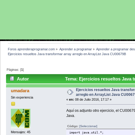
Foros aprenderaprogramar.com
»
Aprender a programar
»
Aprender a programar des
Ejercicios resueltos Java transformar array arreglo en ArrayList Java CU00679B
Páginas: [
1
]
Autor
Tema: Ejercicios resueltos Java t
CU00679B (Leído 3409 veces)
Ejercicios resueltos Java transfo
umadara
arreglo en ArrayList Java CU006
Sin experiencia
«
en:
08 de Julio 2016, 17:17 »
Aquí os adjunto otro ejercicio, el CU0067
Java.
Código:
[Seleccionar]
Mensajes: 45
import java.util.*;