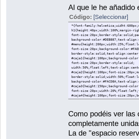
</ul>
Al que le he añadido
</div>
<div id="caja1">
Código:
[Seleccionar]
<p>Conoce las ultimas novedades del 
</div>
*{font-family:helvetica;widht:600px;
<div id="caja2">
h1{height:40px;width:100%;margin-rig
<p>Articulo sobre Gimp, un programa 
font-size:20px;border-style:solid;pa
</div>
background-color:#DEB887;text-align:
<div id="caja3">
#menu{height:200px;width:25%;float:l
<p>Espacio reservado para publicidad
font-size:20px;background-color:#FAE
</div>
border-style:solid;text-align:center
<div id="caja4">
#caja1{height:100px;background-color
<p>Contacta con nosotros</p>
font-size:20px;border-style:solid;
</div>
width:50%;float:left;text-align:cent
<div id="caja5">
#caja2{height:100px;font-size:20px;m
<p>Aviso legal</p>
border-style:solid;width:50%;float:l
</div>
background-color:#FACD8A;text-align:
</body>
#caja3{height:150px;background-color
</html>
font-size:20px;width:20%;float:left;
#caja4{height:100px;font-size:20px;b
float:left;background-color:#DDA0DD;
#caja5{height:100px;font-size:20px;b
float:left;background-color:#FA8AA2;
Como podéis ver las 
completamente unidas
La de "espacio reser