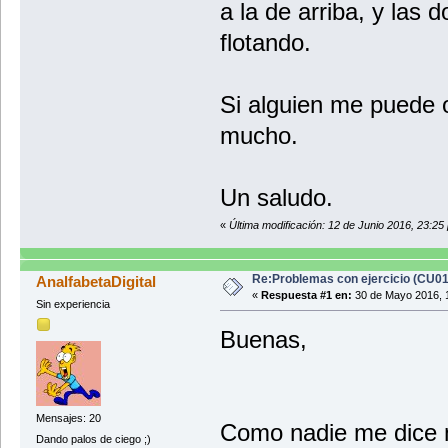
a la de arriba, y las
flotando.
Si alguien me puede o
mucho.
Un saludo.
«
Última modificación: 12 de Junio 2016, 23:25
Re:Problemas con ejercicio (CU0
AnalfabetaDigital
«
Respuesta #1 en:
30 de Mayo 2016, 
Sin experiencia
Buenas,
Mensajes: 20
Como nadie me dice n
Dando palos de ciego ;)