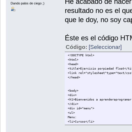
He acabado de hacer e
Dando palos de ciego ;)
resultado no es el qu
que le doy, no soy ca
Éste es el código HT
Código:
[Seleccionar]
<!DOCTYPE html>
<html>
<head>
<title>Ejercicio porpiedad float</ti
<link rel="stylesheet"type="text/css
</head>
<body>
<div>
<h1>Bienvenidos a aprenderaprogramar
</div>
<div id="menu">
<ul>
Menu:
<li>Cursos</li>
<li>Humor</li>
<li>Divulgacion</li>