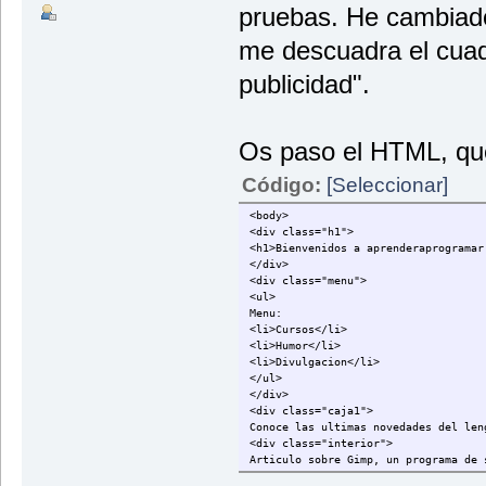
pruebas. He cambiado
me descuadra el cuad
publicidad".
Os paso el HTML, que
Código:
[Seleccionar]
<body>
<div class="h1">
<h1>Bienvenidos a aprenderaprogramar
</div>
<div class="menu">
<ul>
Menu:
<li>Cursos</li>
<li>Humor</li>
<li>Divulgacion</li>
</ul>
</div>
<div class="caja1">
Conoce las ultimas novedades del len
<div class="interior">
Articulo sobre Gimp, un programa de 
</div>