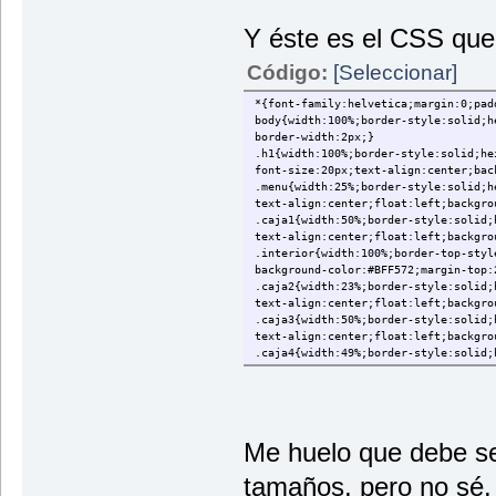
Y éste es el CSS que
<div class="caja2">
<p>Espacio reservado para publicidad
Código:
[Seleccionar]
</div>
*{font-family:helvetica;margin:0;pad
<div class="caja3">
body{width:100%;border-style:solid;h
<p>Contacta con nosotros</p>
border-width:2px;}
</div>
.h1{width:100%;border-style:solid;he
<div class="caja4">
font-size:20px;text-align:center;bac
<p>Aviso legal</p>
.menu{width:25%;border-style:solid;h
</div>
text-align:center;float:left;backgro
</body>
.caja1{width:50%;border-style:solid;
</html>
text-align:center;float:left;backgro
.interior{width:100%;border-top-styl
background-color:#BFF572;margin-top:
.caja2{width:23%;border-style:solid;
text-align:center;float:left;backgro
.caja3{width:50%;border-style:solid;
text-align:center;float:left;backgro
.caja4{width:49%;border-style:solid;
text-align:center;float:left;backgro
Me huelo que debe se
tamaños, pero no sé.