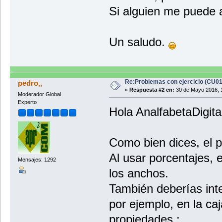
Si alguien me puede a
Un saludo.
Re:Problemas con ejercicio (CU0
pedro,,
«
Respuesta #2 en:
30 de Mayo 2016, 
Moderador Global
Experto
Hola AnalfabetaDigita
Como bien dices, el 
Al usar porcentajes, 
Mensajes: 1292
los anchos.
También deberías inte
por ejemplo, en la ca
propiedades.: