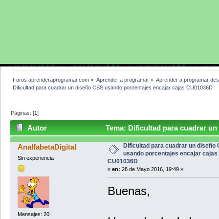
Foros aprenderaprogramar.com
»
Aprender a programar
»
Aprender a programar des
Dificultad para cuadrar un diseño CSS usando porcentajes encajar cajas CU01036D
Páginas: [
1
]
Autor
Tema: Dificultad para cuadrar un
CU01036D (Leído 4556 veces)
Dificultad para cuadrar un diseño
AnalfabetaDigital
usando porcentajes encajar cajas
Sin experiencia
CU01036D
«
en:
28 de Mayo 2016, 19:49 »
Buenas,
Mensajes: 20