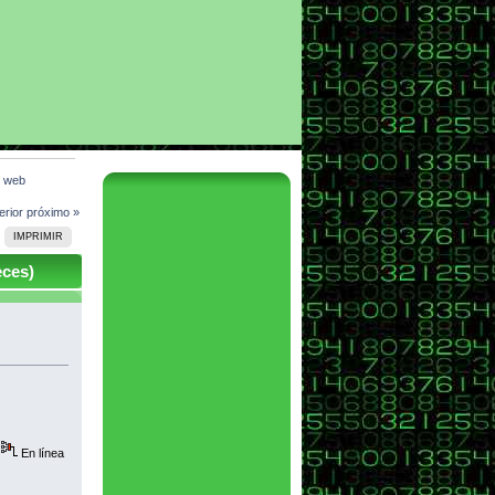
n web
erior
próximo »
IMPRIMIR
eces)
En línea