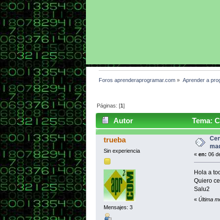
Foros aprenderaprogramar.com
»
Aprender a pro
Páginas: [
1
]
Autor
Tema: Ce
Cen
trueba
maq
Sin experiencia
«
en:
06 de
Hola a to
Quiero ce
Salu2
«
Última m
Mensajes: 3