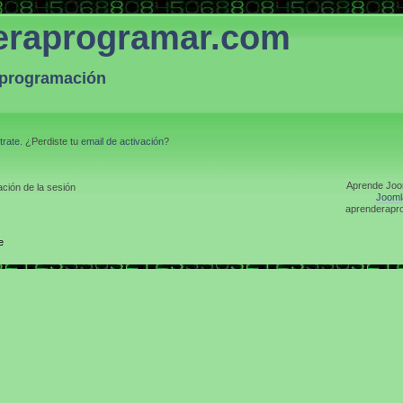
eraprogramar.com
a programación
trate
. ¿Perdiste tu
email de activación
?
Aprende Joom
ción de la sesión
Jooml
aprenderapro
e