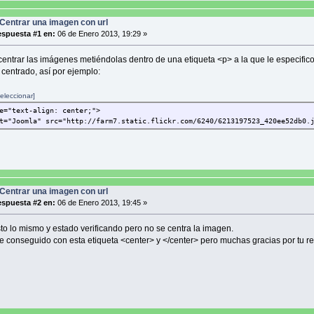
Centrar una imagen con url
spuesta #1 en:
06 de Enero 2013, 19:29 »
centrar las imágenes metiéndolas dentro de una etiqueta <p> a la que le especifico
 centrado, así por ejemplo:
eleccionar]
e="text-align: center;">
t="Joomla" src="http://farm7.static.flickr.com/6240/6213197523_420ee52db0.
Centrar una imagen con url
spuesta #2 en:
06 de Enero 2013, 19:45 »
to lo mismo y estado verificando pero no se centra la imagen.
lo e conseguido con esta etiqueta <center> y </center> pero muchas gracias por tu r