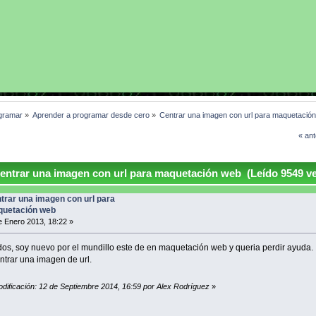
gramar
»
Aprender a programar desde cero
»
Centrar una imagen con url para maquetació
« ant
ntrar una imagen con url para maquetación web (Leído 9549 v
trar una imagen con url para
uetación web
 Enero 2013, 18:22 »
dos, soy nuevo por el mundillo este de en maquetación web y queria perdir ayuda.
ntrar una imagen de url.
odificación: 12 de Septiembre 2014, 16:59 por Alex Rodríguez
»