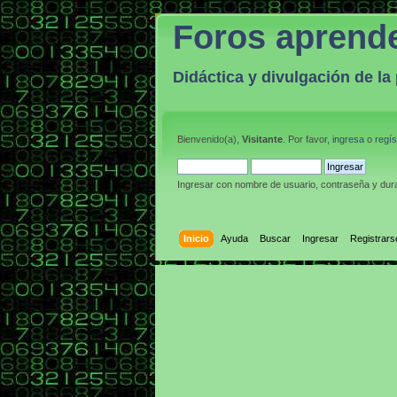
Foros aprend
Didáctica y divulgación de l
Bienvenido(a),
Visitante
. Por favor,
ingresa
o
regís
Ingresar con nombre de usuario, contraseña y dura
Inicio
Ayuda
Buscar
Ingresar
Registrars