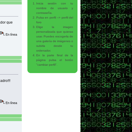
Inicia sesión con tu
nombre de usuario y
contraseña.
Pulsa en perfil --> perfil del
ador que
foro
Elige la imagen
personalizada que quieras
En línea
usar. Puedes escogerla de
una galería de imágenes o
subirla desde tu
ordenador.
En la parte final de la
página pulsa el botón
"cambiar perfil".
adro!!!
En línea