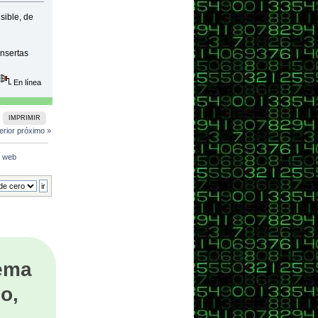
sible, de
insertas
En línea
IMPRIMIR
erior
próximo »
n web
tema
o,