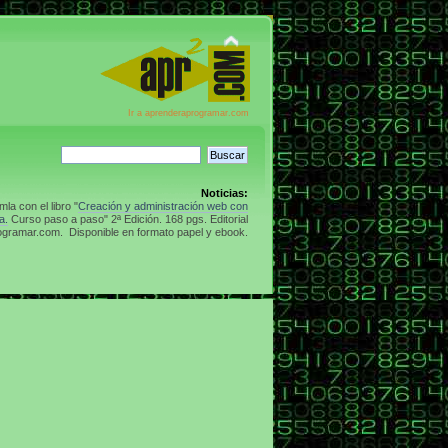
Ir a aprenderaprogramar.com
Noticias:
la con el libro "
Creación y administración web con
a.
Curso paso a paso" 2ª Edición. 168 pgs. Editorial
gramar.com. Disponible en formato papel y ebook.