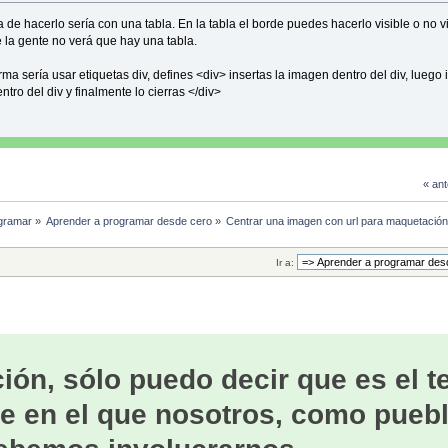
 de hacerlo sería con una tabla. En la tabla el borde puedes hacerlo visible o no vi
 la gente no verá que hay una tabla.
rma sería usar etiquetas div, defines <div> insertas la imagen dentro del div, luego 
entro del div y finalmente lo cierras </div>
« ant
gramar
»
Aprender a programar desde cero
»
Centrar una imagen con url para maquetació
Ir a:
ión, sólo puedo decir que es el 
e en el que nosotros, como puebl