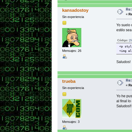
Re:
kansadostoy
«
Re
Sin experiencia
Yo suelo 
estilo sea
Código:
[S
<p styl
Mensajes: 26
<img al
Saludos!
Re:
trueba
«
Re
Sin experiencia
Yo he pus
al final 
Saludos!!
Mensajes: 3