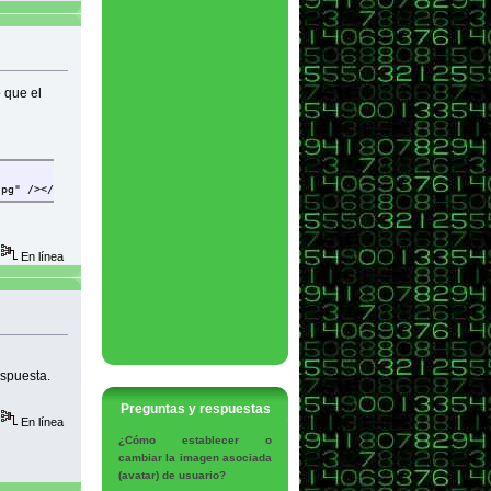
 que el
jpg" /></p>
En línea
espuesta.
Preguntas y respuestas
En línea
¿Cómo establecer o
cambiar la imagen asociada
(avatar) de usuario?