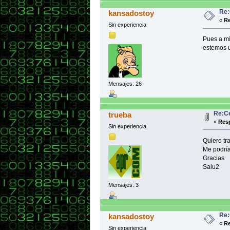
Re:
kansadostoy
«
Re
Sin experiencia
Pues a mí
estemos u
Mensajes: 26
Re:Ce
trueba
«
Resp
Sin experiencia
Quiero tra
Me podría
Gracias
Salu2
Mensajes: 3
Re:
kansadostoy
«
Re
Sin experiencia