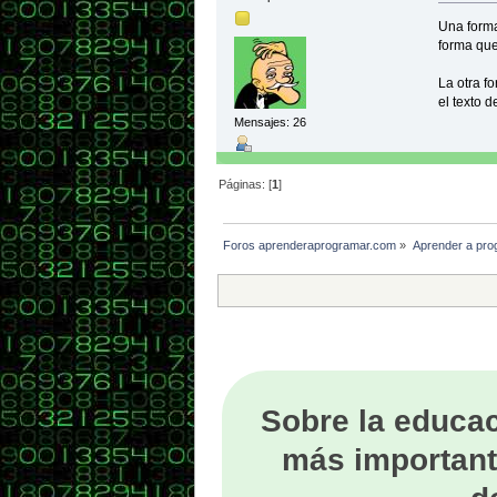
Una forma
forma que
La otra fo
el texto d
Mensajes: 26
Páginas: [
1
]
Foros aprenderaprogramar.com
»
Aprender a pro
Sobre la educac
más important