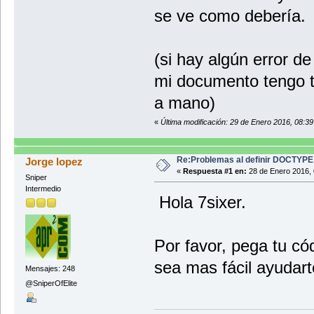
se ve como debería.
(si hay algún error d
mi documento tengo to
a mano)
«
Última modificación: 29 de Enero 2016, 08:3
Re:Problemas al definir DOCTYPE
Jorge lopez
«
Respuesta #1 en:
28 de Enero 2016, 
Sniper
Intermedio
Hola 7sixer.
Por favor, pega tu c
sea mas fácil ayudart
Mensajes: 248
@SniperOfElite