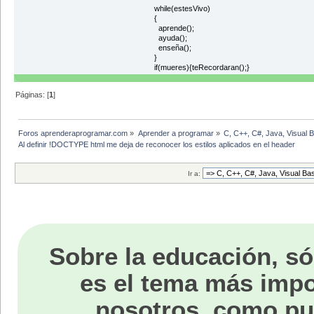
while(estesVivo)
{
aprende();
ayuda();
enseña();
}
if(mueres){teRecordaran();}
Páginas: [
1
]
Foros aprenderaprogramar.com
»
Aprender a programar
»
C, C++, C#, Java, Visual 
Al definir !DOCTYPE html me deja de reconocer los estilos aplicados en el header
Ir a:
Sobre la educación, só
es el tema más impo
nosotros, como p