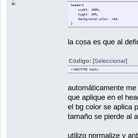
header{
width: 100%;
hight: 20%;
background-color: red;
}
la cosa es que al defi
Código:
[Seleccionar]
<!DOCTYPE html>
automáticamente me d
que aplique en el he
el bg color se aplica 
tamaño se pierde al ap
utilizo normalize y an