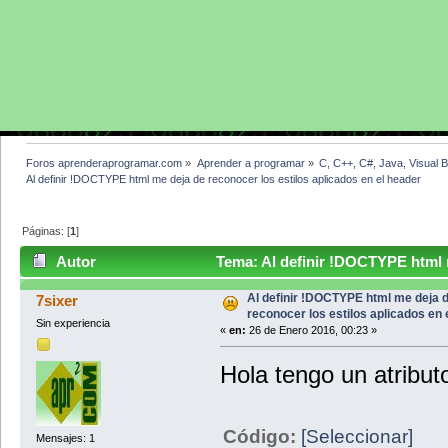
Foros aprenderaprogramar.com
»
Aprender a programar
»
C, C++, C#, Java, Visual 
Al definir !DOCTYPE html me deja de reconocer los estilos aplicados en el header
Páginas: [
1
]
Autor
Tema: Al definir !DOCTYPE html m
header (Leído 3670 veces)
Al definir !DOCTYPE html me deja 
7sixer
reconocer los estilos aplicados en 
Sin experiencia
«
en:
26 de Enero 2016, 00:23 »
Hola tengo un atribut
Código:
[Seleccionar]
Mensajes: 1