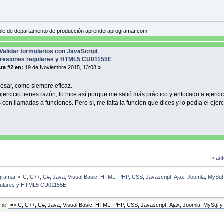
n validarOk(){
ontador==3){
("Introdujo todos los valores correctamente y su formulario será 
le de departamento de producción aprenderaprogramar.com
n convertirMinusculas(email){
Validar formularios con JavaScript
n email.toLowerCase();
resiones regulares y HTML5 CU01155E
ta #2 en:
19 de Noviembre 2015, 13:08 »
n comprobarAtEmail(email){
ésar, como siempre eficaz.
presion=/\sat\s/g;
jercicio tienes razón, lo hice así porque me salió más práctico y enfocado a ejercic
 email.replace(expresion,'@');
 con llamadas a funciones. Pero sí, me falta la función que dices y lo pedía el ejerc
!
t>
« ant
gramar
»
C, C++, C#, Java, Visual Basic, HTML, PHP, CSS, Javascript, Ajax, Joomla, MySq
regulares y HTML5 CU01155E
r a: