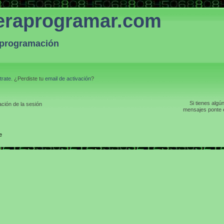
eraprogramar.com
a programación
trate
. ¿Perdiste tu
email de activación
?
Si tienes algú
ción de la sesión
mensajes ponte e
e