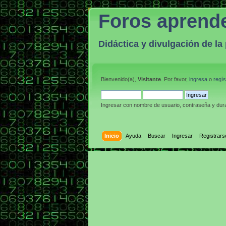
Foros aprend
Didáctica y divulgación de l
Bienvenido(a),
Visitante
. Por favor,
ingresa
o
regís
Ingresar con nombre de usuario, contraseña y dura
Inicio
Ayuda
Buscar
Ingresar
Registrars