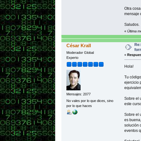
els
Otra cosa
con
mensaje d
}
Saludos.
functio
«
Última m
var ap
var e
Re:
César Krall
if (!(
for
alert 
Moderador Global
«
Respues
Experto
els
con
Hola!
}
Tu código
ejercicio
functio
var em
equivalen
email=
Mensajes: 2077
email=
Sobre el 
No vales por lo que dices, sino
este curs
por lo que haces
alert (
Sobre el 
es buena,
solución 
eventos q
}