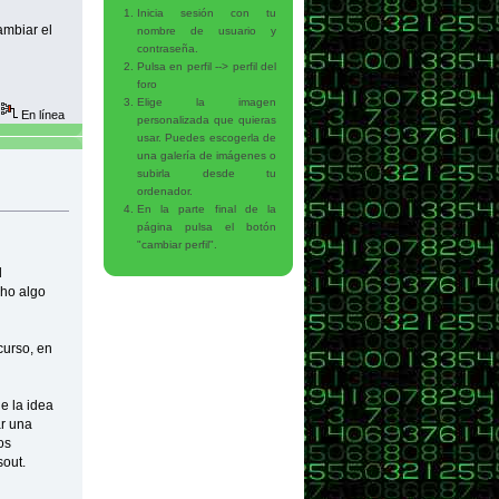
Inicia sesión con tu
ambiar el
nombre de usuario y
contraseña.
Pulsa en perfil --> perfil del
foro
Elige la imagen
En línea
personalizada que quieras
usar. Puedes escogerla de
una galería de imágenes o
subirla desde tu
ido superior a tres letras");
ordenador.
En la parte final de la
página pulsa el botón
"cambiar perfil".
l
cho algo
curso, en
u nombre ha de tener almenos 3 caracteres(alfanumericos o el subrayado)\n
e la idea
r una
os
sout.