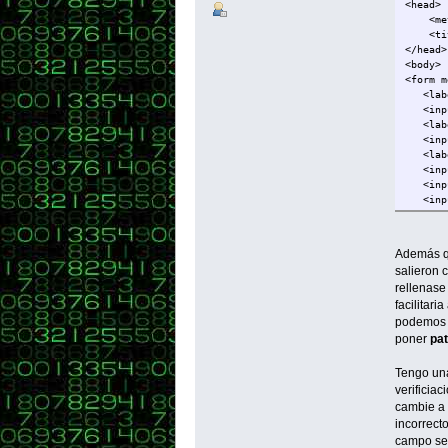
<head>
<meta 
<title
</head>
<body>
<form m
<label
<input
<label
<input
<label
<input
<input
<input
</form
<script
Además qu
var con
salieron 
functio
rellenase
vali
facilitari
vali
vali
podemos a
vali
poner
pat
}
Tengo una
functio
verificia
var no
cambie a 
var e
incorrect
if (!
campo se 
alert 