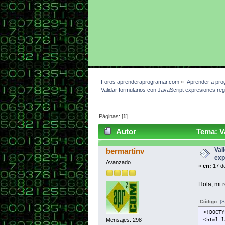
Foros aprenderaprogramar.com
»
Aprender a pro
Validar formularios con JavaScript expresiones 
Páginas: [
1
]
Autor
Tema: Va
CU01155E (Leído 4522 veces)
Val
bermartinv
exp
Avanzado
«
en:
17 de
Hola, mi r
Código:
[S
<!DOCTY
Mensajes: 298
<html l