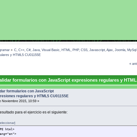
gramar
»
C, C++, C#, Java, Visual Basic, HTML, PHP, CSS, Javascript, Ajax, Joomla, MySq
regulares y HTML5 CU01155E
« ant
lidar formularios con JavaScript expresiones regulares y HTML
idar formularios con JavaScript
resiones regulares y HTML5 CU01155E
 Noviembre 2015, 10:59 »
esultado para el ejercicio es el siguiente:
eleccionar]
PE html>
ang="en">