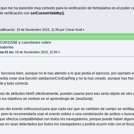
}
e {
 que me ha parecido muy comodo para la verificación de formularios es el poder c
tador++;
e verificación con
setCustomValidity()
.
}
n validarApellido(){
odificación: 19 de Noviembre 2015, 11:56 por César Krall
»
ellido=document.getElementById("apellido").value;
xpresionRegular=/^\w{3,}$/;
CU01155E y cuestiones sobre
expresionRegular.test(apellido))){
mularios
("Ha introducido los datos de apellido mal. Deberá indicar un apell
}
ta #1 en:
19 de Noviembre 2015, 11:55 »
e {
tador++;
}
 funciona bien, aunque no te has atenido a lo que pedía el ejercicio, por ejemplo e
 pedía crear una función validacionConExpReg y no la has creado, aunque has he
n validarEmail(){
ail=document.getElementById("email").value;
te y todo correcto.
convertirMinusculas(email);
comprobarAtEmail(email);
uso de atributos html5 efectivamente, pueden usarse pero eso sería objeto de otro 
if( !(/^([\w-\.]{3,}\@.+\..+)$/.test(email)) ) {
o los objetivos se centran en el aprendizaje de JavaScript.
"Le recordamos condiciones que debe cumplir su correo electronico:\n\t 1.S
}
uso del evento onfocusout para que cada vez que se cambien de campo se verifiqu
else {
 pero te recomendaría usar el evento onblur o una combinación de ambos o busca
contador++;
que ofrezca compatibilidad con todos los navegadores, porque puede haber algun
}
ue no sean detectados por todos los navegadores y podría ocurrir esto con el focu