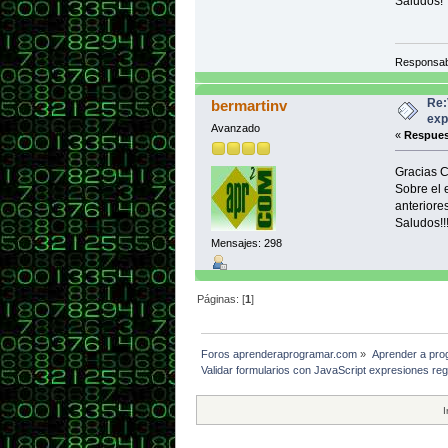
Saludos!
functio
if (c
alert 
}
Responsab
}
functio
Re:
bermartinv
retur
exp
Avanzado
}
«
Respues
functio
Gracias C
var ex
Sobre el e
return
}
anteriores
Saludos!!
</scrip
Mensajes: 298
</body>
</html>
Páginas: [
1
]
Foros aprenderaprogramar.com
»
Aprender a pro
Validar formularios con JavaScript expresiones 
I