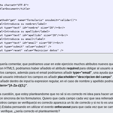
charset="UTF-8">
>Document</title>
ethod="get" name="formulario" onsubmit="validar()">
>Introduzca su nombre</label>
 type="text" id="nombre" size="20"/><br/>
>Introduzca su apellido</label>
 type="text" id="apellido" size="20"/><br/>
>Introduzca su email</label>
 type="text" id="email" size="50"/><br/>
 type="submit" value="submit" />
 type="reset" value="Reiniciar datos" />
>
>
ería comentar, que podriamos usar en este ejercicio muchos atributos nuevos qu
tador=0;
con HTML5, podriamos haber añadido el atributo
required
para obligar al usuario 
n validar(){
 los campos, además para el email podriamos añadir
type="email"
, una ayuda qu
darNombre();
a al usuario introducir los campos es añadir
placeholder="descripcion del campo"
darApellido();
darEmail();
ñadir dentro de input la expresion regular, en el caso de nombre y apellido podr
darOk();
tern="[A-Za-z]{3,}"
.
 cuestión, que estoy planteandome que no sé si es correcto mi idea para hacer u
n validarNombre(){
cion sincrona de los formularios. Quiero que cada campo cada vez que sea rellenad
mbre=document.getElementById("nombre").value;
otros campo se verifique(si es correcto aparezca un tic de correcto y si no lo es un
xpresionRegular=/^\w{3,}$/;
o).Estaba pensando en utilizar el evento
onfocusout
para que cada vez que se ca
(expresionRegular.test(nombre))){
verifique, ¿sería correcto el planteamiento?
("Ha introducido los datos de nombre mal. Deberá indicar un nombre