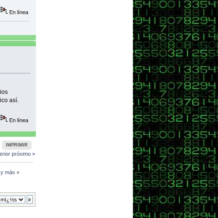
En línea
enviado");
ios
ico así.
En línea
IMPRIMIR
erior
próximo »
l y más
»