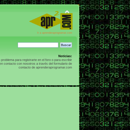
Ir a aprenderaprogramar.com
Noticias:
n problema para registrarte en el foro o para escribir
n contacto con nosotros a través del formulario de
contacto de aprenderaprogramar.com