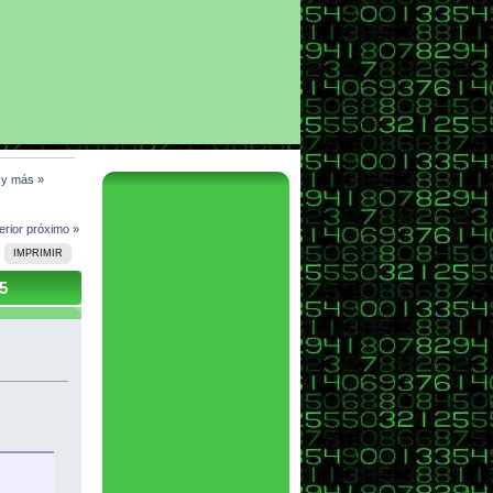
l y más
»
erior
próximo »
IMPRIMIR
5