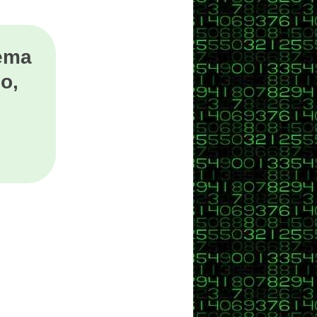
tema
o,