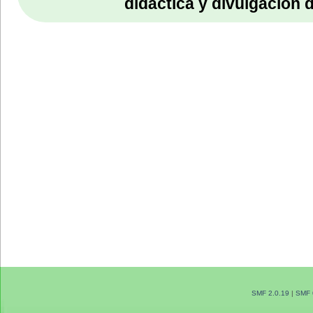
didáctica y divulgación 
SMF 2.0.19
|
SMF 