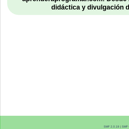
didáctica y divulgación 
SMF 2.0.19
|
SMF 