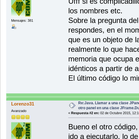
Ufff si es complicadil
}
}
los nombres etc.
class Panel2 extends JPanel implemen
Cambi c=new Cambi(); //Aqui
Sobre la pregunta de
//en el metodo actionPerform
}
Mensajes: 381
//metodo actionPerformed, ah
respondes, en el mo
}
que es un objeto de l
@Override
public void actionPerformed(
realmente lo que hac
// TODO Auto-generat
memoria que ocupa el
Object fuente=e.getS
idénticos a partir de a
if(fuente==c.verde){
c.pan.setBackground(
El último código lo m
}
}
Re:Java. Llamar a una clase JPan
Lorenzo31
}
otro panel en una clase JFrame.D
Avanzado
«
Respuesta #2 en:
02 de Octubre 2015, 12:1
Bueno el otro código,
ido a ejecutarlo, lo 