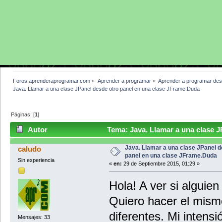
Foros aprenderaprogramar.com
»
Aprender a programar
»
Aprender a programar des
Java. Llamar a una clase JPanel desde otro panel en una clase JFrame.Duda
Páginas: [
1
]
Autor
Tema: Java. Llamar a una clase J
JFrame.Duda (Leído 18911 veces)
Java. Llamar a una clase JPanel d
caludo
panel en una clase JFrame.Duda
Sin experiencia
«
en:
29 de Septiembre 2015, 01:29 »
Hola! A ver si algui
Quiero hacer el mis
diferentes. Mi intens
Mensajes: 33