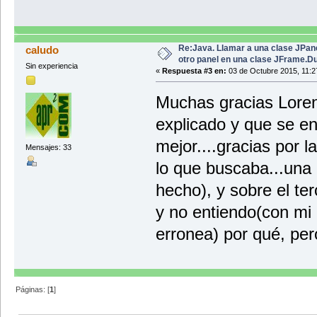
Re:Java. Llamar a una clase JPan
caludo
otro panel en una clase JFrame.D
Sin experiencia
«
Respuesta #3 en:
03 de Octubre 2015, 11:2
Muchas gracias Lorenz
explicado y que se e
mejor....gracias por l
Mensajes: 33
lo que buscaba...una 
hecho), y sobre el te
y no entiendo(con mi
erronea) por qué, per
Páginas: [
1
]