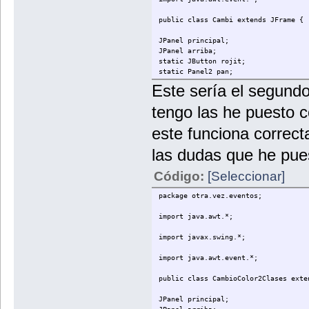
public class Cambi extends JFrame {
JPanel principal;
JPanel arriba;
static JButton rojit;
static Panel2 pan;
public Cambi(){
Este sería el segund
setSize(400,300);
tengo las he puesto 
setDefaultCloseOperation(JFrame.EXIT
este funciona correct
principal=new JPanel();
arriba=new JPanel();
las dudas que he pue
rojit=new JButton("Rojo");
Código:
[Seleccionar]
pan=new Panel2();
rojit.addActionListener(pan);
package otra.vez.eventos;
BoxLayout vertical=new BoxLayout(pri
import java.awt.*;
principal.setLayout(vertical);
arriba.setBorder(BorderFactory.creat
import javax.swing.*;
arriba.add(rojit);
import java.awt.event.*;
principal.add(arriba);
public class CambioColor2Clases exte
principal.add(pan);
JPanel principal;