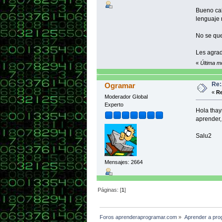
Bueno ca
lenguaje 
No se que
Les agrad
«
Última mo
Re:
Ogramar
«
Re
Moderador Global
Experto
Hola thay
aprender,
Salu2
Mensajes: 2664
Páginas: [
1
]
Foros aprenderaprogramar.com
»
Aprender a pro