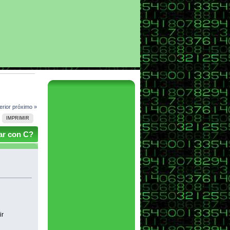
erior
próximo »
IMPRIMIR
ar con C?
ir