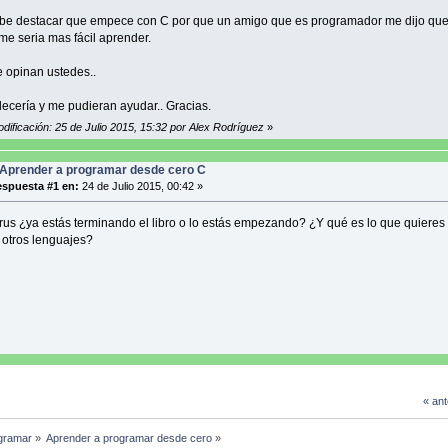
be destacar que empece con C por que un amigo que es programador me dijo que
me seria mas fácil aprender.
 opinan ustedes..
ecería y me pudieran ayudar.. Gracias.
dificación: 25 de Julio 2015, 15:32 por Alex Rodríguez
»
Aprender a programar desde cero C
spuesta #1 en:
24 de Julio 2015, 00:42 »
rus ¿ya estás terminando el libro o lo estás empezando? ¿Y qué es lo que quieres
 otros lenguajes?
« ant
gramar
»
Aprender a programar desde cero
»