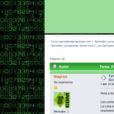
Foros aprenderaprogramar.com
»
Aprender a pro
Aprender a programar desde cero C ¿es fácil apr
Páginas: [
1
]
Autor
Tema: Ap
(Leído 3856 veces)
Apr
thayrus
fác
Sin experiencia
«
en:
22 de
Hola a to
Les comen
La cosa e
resolvien
Mensajes: 1