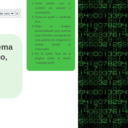
Inicia sesión con tu
nombre de usuario y
contraseña.
Pulsa en perfil --> perfil del
foro
Elige la imagen
personalizada que quieras
usar. Puedes escogerla de
una galería de imágenes o
tema
subirla desde tu
ordenador.
En la parte final de la
o,
página pulsa el botón
"cambiar perfil".