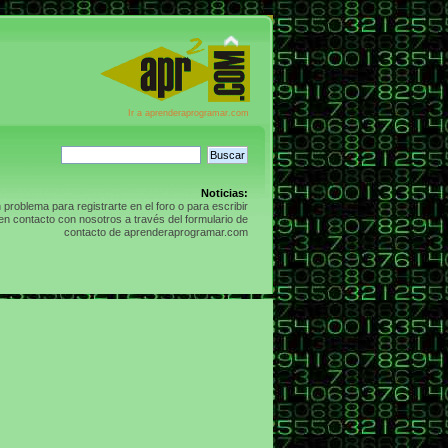
Ir a aprenderaprogramar.com
Noticias:
n problema para registrarte en el foro o para escribir
n contacto con nosotros a través del formulario de
contacto de aprenderaprogramar.com