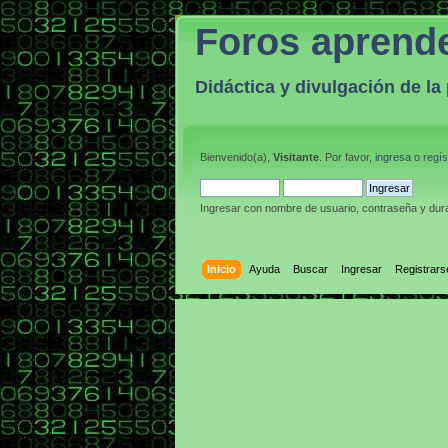
Foros aprend
Didáctica y divulgación de l
Bienvenido(a),
Visitante
. Por favor,
ingresa
o
regís
Ingresar con nombre de usuario, contraseña y dura
Inicio
Ayuda
Buscar
Ingresar
Registrars