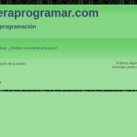
eraprogramar.com
a programación
trate
. ¿Perdiste tu
email de activación
?
Si tienes algú
ción de la sesión
mensajes ponte e
e