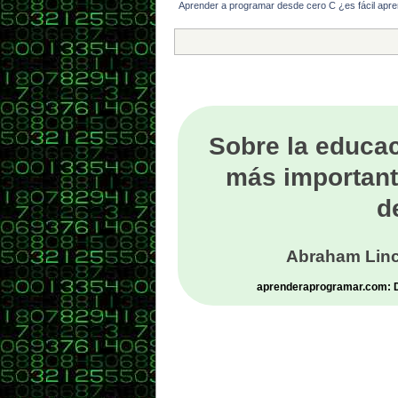
Aprender a programar desde cero C ¿es fácil apr
Sobre la educac
más important
d
Abraham Linc
aprenderaprogramar.com: De