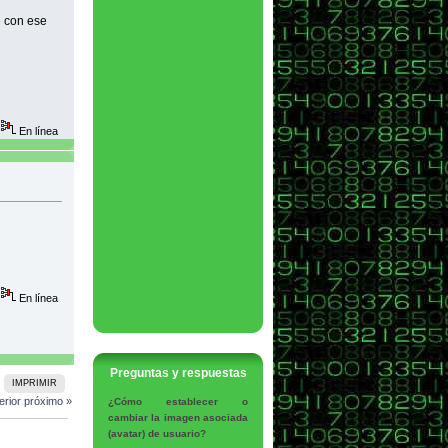
 con ese
En línea
En línea
Preguntas y respuestas
IMPRIMIR
erior
próximo »
¿Cómo establecer o
cambiar la imagen asociada
(avatar) de usuario?