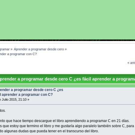
gramar
»
Aprender a programar desde cero
»
ender a programar con C?
« ant
render a programar desde cero C ¿es fácil aprender a program
ender a programar desde cero C ¿es
il aprender a programar con C?
 Julio 2015, 21:10 »
dos.
to que hace tiempo descargue el libro aprendiendo a programar C en 21 días.
s que estoy que termino el libro y me gustaría algo paralelo también sobre C, para 
do algunas dudas que pueda tener en el transcurso del libro.