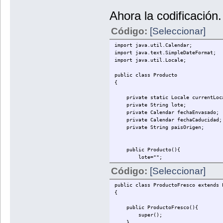
Ahora la codificación.
Código:
[Seleccionar]
import java.util.Calendar;
import java.text.SimpleDateFormat;
import java.util.Locale;
public class Producto
{
private static Locale currentLocal
private String lote;
private Calendar fechaEnvasado;
private Calendar fechaCaducidad;
private String paisOrigen;
public Producto(){
lote="";
fechaCaducidad=null;
Código:
[Seleccionar]
fechaEnvasado=null;
paisOrigen="";
public class ProductoFresco extends 
}
{
public Producto(String lote,Calend
public ProductoFresco(){
this.lote=lote;
super();
this.fechaEnvasado=Calendar.get
}