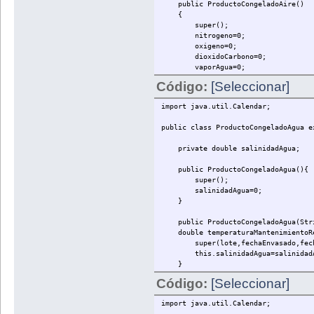
public ProductoCongeladoAire()
}
{
}
super();
nitrogeno=0;
oxigeno=0;
dioxidoCarbono=0;
vaporAgua=0;
}
Código:
[Seleccionar]
public ProductoCongeladoAire(String
import java.util.Calendar;
double temperaturaMantenimientoReco
super(lote,fechaEnvasado,fechaCad
public class ProductoCongeladoAgua e
this.nitrogeno=nitrogeno;
this.oxigeno=oxigeno;
private double salinidadAgua;
this.dioxidoCarbono=dioxidoCa
this.vaporAgua=vaporAgua;
public ProductoCongeladoAgua(){
}
super();
salinidadAgua=0;
public void setNitrogeno(double n
}
this.nitrogeno =nitrogeno;
}
public ProductoCongeladoAgua(String
double temperaturaMantenimientoRec
public void setOxigeno(double ox
super(lote,fechaEnvasado,fechaCad
this.oxigeno =oxigeno;
this.salinidadAgua=salinidadA
}
}
public void setDioxidoCarbono(dou
Código:
[Seleccionar]
public void setSalinidadAgua(doub
this.dioxidoCarbono =dioxidoC
this.salinidadAgua=salinidadA
}
import java.util.Calendar;
}