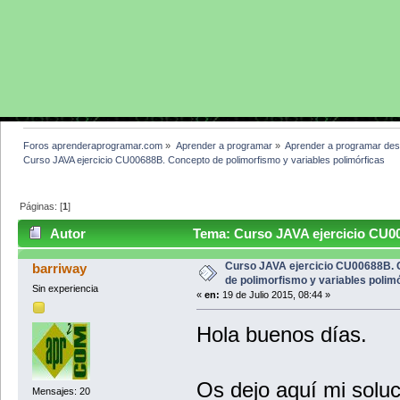
Foros aprenderaprogramar.com
»
Aprender a programar
»
Aprender a programar des
Curso JAVA ejercicio CU00688B. Concepto de polimorfismo y variables polimórficas
Páginas: [
1
]
Autor
Tema: Curso JAVA ejercicio CU00
polimórficas (Leído 5928 veces)
Curso JAVA ejercicio CU00688B.
barriway
de polimorfismo y variables polim
Sin experiencia
«
en:
19 de Julio 2015, 08:44 »
Hola buenos días.
Os dejo aquí mi soluci
Mensajes: 20