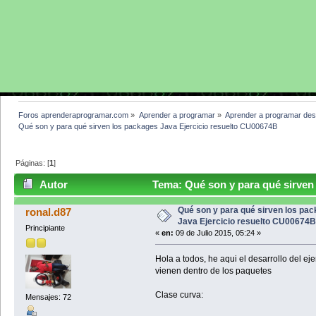
Foros aprenderaprogramar.com
»
Aprender a programar
»
Aprender a programar des
Qué son y para qué sirven los packages Java Ejercicio resuelto CU00674B
Páginas: [
1
]
Autor
Tema: Qué son y para qué sirven 
(Leído 3660 veces)
Qué son y para qué sirven los pa
ronal.d87
Java Ejercicio resuelto CU00674B
Principiante
«
en:
09 de Julio 2015, 05:24 »
Hola a todos, he aqui el desarrollo del e
vienen dentro de los paquetes
Clase curva:
Mensajes: 72