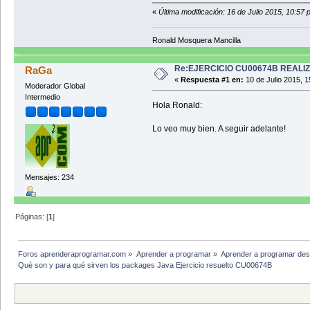
«
Última modificación: 16 de Julio 2015, 10:57
Ronald Mosquera Mancilla
Re:EJERCICIO CU00674B REALI
RaGa
«
Respuesta #1 en:
10 de Julio 2015, 1
Moderador Global
Intermedio
Hola Ronald:
Lo veo muy bien. A seguir adelante!
Mensajes: 234
Páginas: [
1
]
Foros aprenderaprogramar.com
»
Aprender a programar
»
Aprender a programar des
Qué son y para qué sirven los packages Java Ejercicio resuelto CU00674B