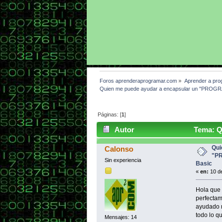
Foros aprenderaprogramar.com
»
Aprender a pro
Quien me puede ayudar a encapsular un "PROG
Páginas: [
1
]
Autor
Tema: Q
ACCES" en Visual Basic (Leído 39
Qui
Calonso
"P
Sin experiencia
Basic
«
en:
10 de
Hola que t
perfectam
ayudado m
todo lo q
Mensajes: 14