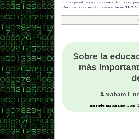
Foros aprenderaprogramar.com
»
Aprender a pro
Quien me puede ayudar a encapsular un "PROG
I
Sobre la educac
más important
d
Abraham Linc
aprenderaprogramar.com: De