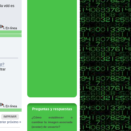
la vdd es
En línea
hp?
trar
En línea
Preguntas y respuestas
IMPRIMIR
¿Cómo establecer o
erior
próximo »
cambiar la imagen asociada
(avatar) de usuario?