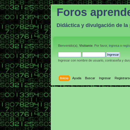
Foros aprend
Didáctica y divulgación de l
Bienvenido(a),
Visitante
. Por favor,
ingresa
o
regís
Ingresar con nombre de usuario, contraseña y dura
Inicio
Ayuda
Buscar
Ingresar
Registrars