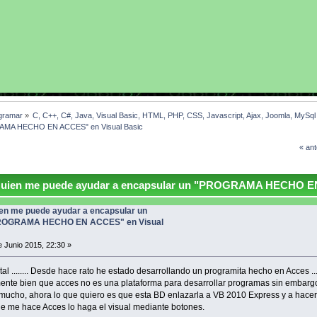
gramar
»
C, C++, C#, Java, Visual Basic, HTML, PHP, CSS, Javascript, Ajax, Joomla, MySq
RAMA HECHO EN ACCES" en Visual Basic 
« ant
uien me puede ayudar a encapsular un "PROGRAMA HECHO E
11 veces)
en me puede ayudar a encapsular un
ROGRAMA HECHO EN ACCES" en Visual
 Junio 2015, 22:30 »
al ........ Desde hace rato he estado desarrollando un programita hecho en Acces ...
ente bien que acces no es una plataforma para desarrollar programas sin embar
ucho, ahora lo que quiero es que esta BD enlazarla a VB 2010 Express y a hace
ue me hace Acces lo haga el visual mediante botones.