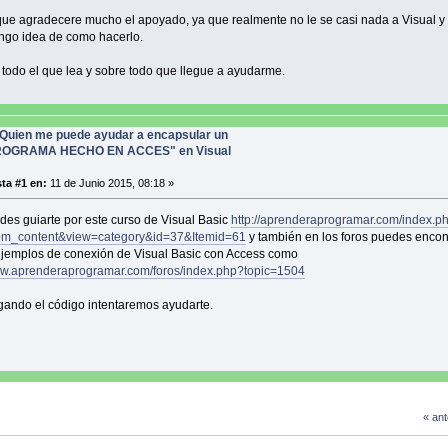
que agradecere mucho el apoyado, ya que realmente no le se casi nada a Visual y 
ngo idea de como hacerlo.
 todo el que lea y sobre todo que llegue a ayudarme.
Quien me puede ayudar a encapsular un
ROGRAMA HECHO EN ACCES" en Visual
ta #1 en:
11 de Junio 2015, 08:18 »
des guiarte por este curso de Visual Basic
http://aprenderaprogramar.com/index.p
om_content&view=category&id=37&Itemid=61
y también en los foros puedes encon
jemplos de conexión de Visual Basic con Access como
ww.aprenderaprogramar.com/foros/index.php?topic=1504
gando el código intentaremos ayudarte.
« ant