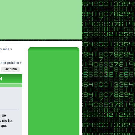
l y más
»
erior
próximo »
IMPRIMIR
N
. se
go me ha
r que