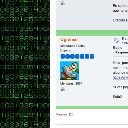
En serio 
que no te
Gracias a
Re:
Ogramar
"P
Moderador Global
Basic
Experto
«
Respues
Hola, pue
option=c
algunos e
https://w
Mensajes: 2664
Si vas pe
Salu2
Páginas: [
1
]