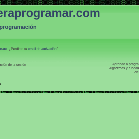
eraprogramar.com
a programación
trate
. ¿Perdiste tu
email de activación
?
Aprende a program
ción de la sesión
Algoritmos y fundam
cie
e