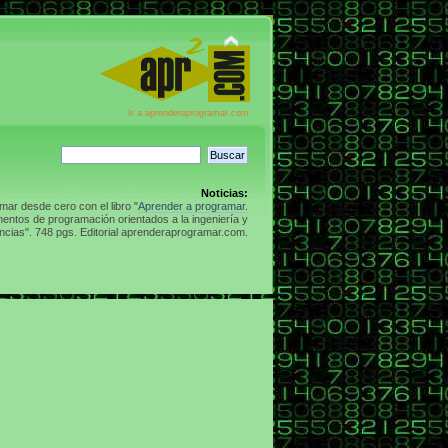
Ir a aprenderaprogramar.com
Noticias:
ar desde cero con el libro "
Aprender a programar.
entos de programación orientados a la ingeniería y
ncias". 748 pgs. Editorial aprenderaprogramar.com.