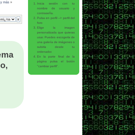
l y más
»
Inicia sesión con tu
nombre de usuario y
contraseña.
Pulsa en perfil --> perfil del
foro
Elige la imagen
personalizada que quieras
usar. Puedes escogerla de
una galería de imágenes o
subirla desde tu
tema
ordenador.
En la parte final de la
página pulsa el botón
o,
"cambiar perfil".