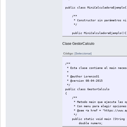
}catch (InputMismatchException e
}
public class MiniCalculadoraEjemplo{
} while (valor == 0);
/**
return valor;
* Constructor sin parámetros ni 
}
*/
/**
public MiniCalculadoraEjemplo(){ 
* Método que recoge datos por con
* @return devuelve un valor int i
/**
Clase GestorCalculo
*/
* Método que calcula el valor abs
public int getEntero(){
* @param numero : el valor sobre 
Código:
int valor = 0;
[Seleccionar]
* @return valor absoluto resulta
do{
*/
try{
/**
Scanner escaner = new Scan
public double getValorAbsoluto(dou
* Esta clase contiene el main neces
valor = escaner.nextIn
*
}catch (InputMismatchException e
/**
* @author Lorenzo31
}
* Método que calcula la raiz cuad
* @version 08-04-2015
} while (valor < 1 || valor
* @param numero : el valor sobre 
*/
* @return valor resultante del cá
public class GestorCalculo
return valor;
*/
{
}
/**
public double getRaizCuadrada(doub
* Metodo main que ejecuta las opci
}
* Con menu para elegir opciones
}
* @see <a href = "https://www.apren
*/
public static void main (String [
double numero;