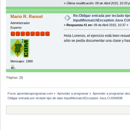
int valor;
«
Última modificación: 09 de Abril 2015, 10:33 
System.out.println("Iniciamos e
Re:Obligar entrada por teclado tip
Mario R. Rancel
MiniCalculadoraEjemplo operar = 
InputMismatchException Java C
Administrador
«
Respuesta #1 en:
09 de Abril 2015, 10:37 »
EscanerDatos entrada = new Esc
Experto
numero = entrada.getDouble()
Hola Lorenzo, el ejercicio está bien resu
sólo se pedía documentar una clase y has 
do{
System.out.println(" 1.- Introduc
valor = entrada.getEntero
Mensajes: 1980
switch(valor){
case 1: numero = entrada.g
case 2: System.out.println(op
Páginas: [
1
]
case 3: System.out.println(op
}
}while (valor != 4);
Foros aprenderaprogramar.com
»
Aprender a programar
»
Aprender a programar des
System.out.println("Final del
Obligar entrada por teclado tipo de dato InputMismatchException Java CU00680B 
} //final main
}//final clase