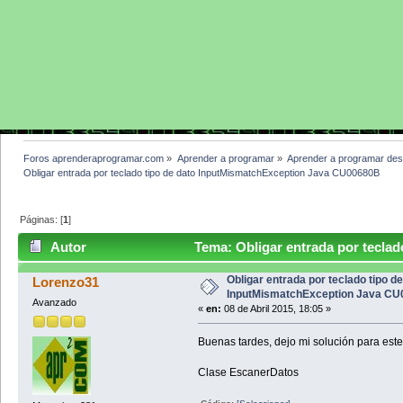
Foros aprenderaprogramar.com
»
Aprender a programar
»
Aprender a programar des
Obligar entrada por teclado tipo de dato InputMismatchException Java CU00680B 
Páginas: [
1
]
Autor
Tema: Obligar entrada por teclad
CU00680B (Leído 4776 veces)
Obligar entrada por teclado tipo de
Lorenzo31
InputMismatchException Java C
Avanzado
«
en:
08 de Abril 2015, 18:05 »
Buenas tardes, dejo mi solución para este 
Clase EscanerDatos