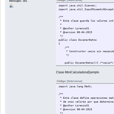
Código:
[Seleccionar]
Mensajes: 381
import java.util.Scanner;
import java.util.InputMismatchExcept
/**
* Esta clase guarda los valores int
*
* @author Lorenzo31
* @version 08-04-2015
*/
public class EscanerDatos
{
/**
* Constructor vacio sin necesida
*/
public EscanerDatos(){ /*vacio*/
/**
Clase MiniCalculadoraEjemplo
* Método que recoge datos por con
* @return devuelve un valor doubl
Código:
[Seleccionar]
*/
public double getDouble(){
import java.lang.Math;
double valor = 0;
/**
System.out.println("Introduce
* Esta clase define operaciones mat
do{
* de unos valores por que determina
try{
* @author Lorenzo31
Scanner escaner = new Scan
* @version 08-04-2015
valor = escaner.nextDou
*/