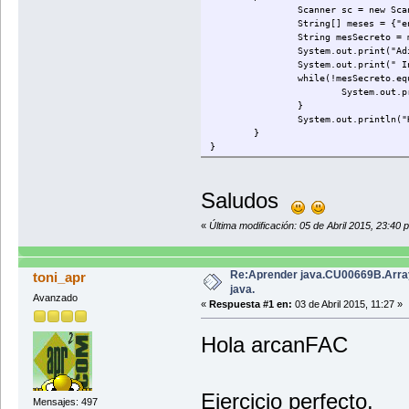
Scanner sc = new Sca
String[] meses = {"e
String mesSecreto = 
System.out.print("Ad
System.out.print(" I
while(!mesSecreto.eq
System.out.p
}
System.out.println("
}
}
Saludos
«
Última modificación: 05 de Abril 2015, 23:40 
Re:Aprender java.CU00669B.Arra
toni_apr
java.
Avanzado
«
Respuesta #1 en:
03 de Abril 2015, 11:27 »
Hola arcanFAC
Ejercicio perfecto.
Mensajes: 497