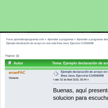
Foros aprenderaprogramar.com
»
Aprender a programar
»
Aprender a programar des
Ejemplo declaración de arrays en una sola línea Java. Ejercicio CU00669B
Páginas: [
1
]
Autor
Tema: Ejemplo declaración de arr
(Leído 4350 veces)
Ejemplo declaración de arrays en 
arcanFAC
línea Java. Ejercicio CU00669B
Visitante
«
en:
02 de Abril 2015, 05:44 »
Buenas, aquí presento
solucion para escuch