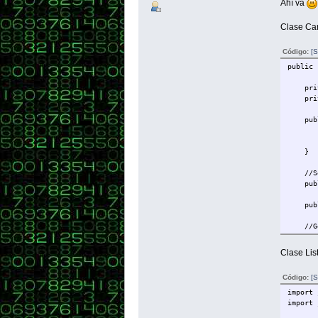
Ahí va
Clase Ca
Código:
[S
public 
privat
privat
public
nomb
disco
}
//Se
public
public
//Ge
public
Clase Li
public
Código:
[S
}
import 
import 