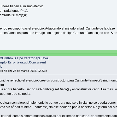
 líneas tienen el mismo efecto:
ntrada.length()<1);
ntrada.isEmpty());
endo recompongas el ejercicio. Adaptando el método añadirCantante de la clase
antesFamosos para que trabaje con objetos de tipo CantanteFamoso, no con Stri
CU00667B Tipo Iterator api Java.
mplo. Error java.util.Concurrent
io
ta #2 en:
27 de Marzo 2015, 22:33 »
ni, he rehecho el ejercicio, cree un constructor para CantanteFamoso(String nomb
co).
ía ahora hacerlo usando setNombre() setDisco() y el constructor vacio. Era más lí
supongo que se podia.
boolean semaforo, simplemente lo pongo para que solo iniciar, no se pueda poner 'n
ama sin añadir mínimo 1 cantante, sin ese boolean podía hacerse No y terminar sin
lo corregí, como siempre muchas gracias por el tiempo dedicado, enormemente agr