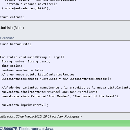
da = escaner.nextLine();
le(entrada.length()<1);
n entrada;
torLista (Main)
eleccionar]
 char recogerChar(){
class GestorLista{
ng entrada;
 respuesta;
 static void main(String [] args){
o{
g nombre; String disco;
.out.print(" Solo puedes introducir los carácteres (S)i / (N)o "
 opcion;
er escaner = new Scanner(System.in);
an semaforo = false;
da = escaner.nextLine();
o nuevo objeto ListaCantantesFamosos
esta = entrada.charAt(0);
antantesFamosos nuevaLista = new ListaCantantesFamosos();
e (!entrada.equalsIgnoreCase("s") && !entrada.equalsIgnoreCase("n")
o dos cantantes manualmente a la arrayList de la nueva ListaCantante
sta = Character.toLowerCase(respuesta);
ista.añadirCantante("Michael Jackson","Thriller");
rn respuesta;
ista.añadirCantante("Iron Maiden", "The number of the beast");
Lista.imprimirArray();
o{
odificación: 28 de Marzo 2015, 16:09 por Alex Rodríguez
»
daDatos entrada = new EntradaDatos();
m.out.println(" \n\n ¿Desea introducir los datos de otro canta
CU00667B Tipo Iterator api Java.