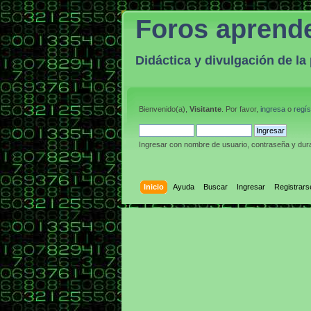
Foros aprend
Didáctica y divulgación de l
Bienvenido(a),
Visitante
. Por favor,
ingresa
o
regís
Ingresar con nombre de usuario, contraseña y dura
Inicio
Ayuda
Buscar
Ingresar
Registrars