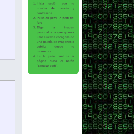
Inicia sesión con tu
nombre de usuario y
contraseña.
Pulsa en perfil --> perfil del
foro
Elige la imagen
personalizada que quieras
usar. Puedes escogerla de
una galería de imágenes o
subirla desde tu
ordenador.
En la parte final de la
página pulsa el botón
"cambiar perfil".
ndido: " + cantante.getDisco() );