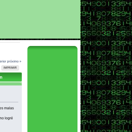
erior
próximo »
IMPRIMIR
on
les malas
 no logré