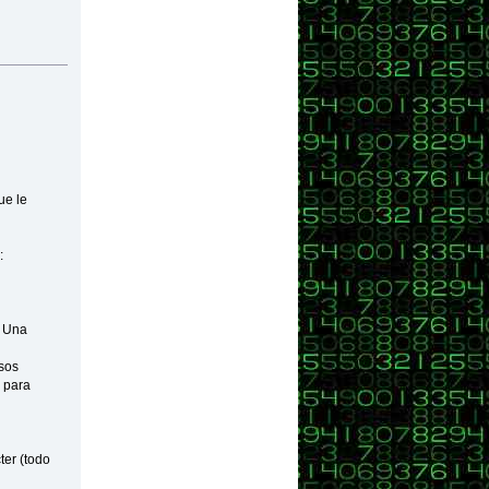
);
");
ue le
:
. Una
sos
o para
ter (todo