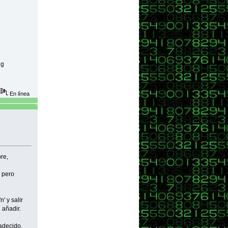
ng
En línea
re,
o pero
' y salir
 añadir.
adecido.