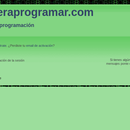
eraprogramar.com
a programación
trate
. ¿Perdiste tu
email de activación
?
Si tienes algú
ción de la sesión
mensajes ponte e
e