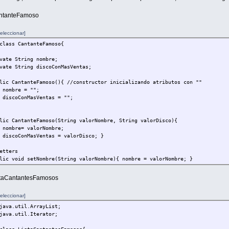
ntanteFamoso
eleccionar]
class CantanteFamoso{
e String nombre;
e String discoConMasVentas;
 CantanteFamoso(){ //constructor inicializando atributos con ""
re = "";
ConMasVentas = "";
 CantanteFamoso(String valorNombre, String valorDisco){
e= valorNombre;
ConMasVentas = valorDisco; }
tters
 void setNombre(String valorNombre){ nombre = valorNombre; }
 void setDisco(String valorDisco){ discoConMasVentas = valorDisco; }
staCantantesFamosos
tters
eleccionar]
 String getNombre(){ return nombre; }
java.util.ArrayList;
java.util.Iterator;
 String getDisco() { return discoConMasVentas; }