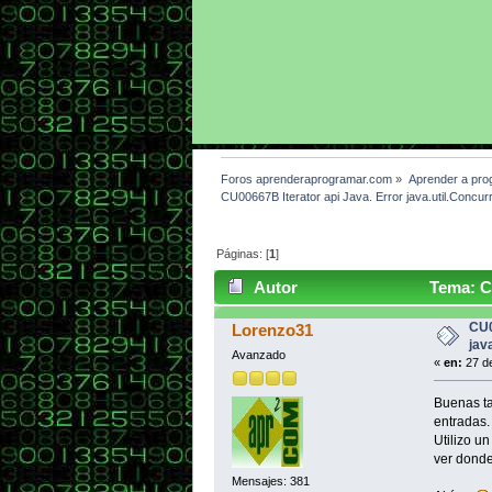
Foros aprenderaprogramar.com
»
Aprender a pro
CU00667B Iterator api Java. Error java.util.Concur
Páginas: [
1
]
Autor
Tema: CU
Exception (Leído 4183 veces)
CU0
Lorenzo31
jav
Avanzado
«
en:
27 de
Buenas ta
entradas.
Utilizo u
ver donde 
Mensajes: 381