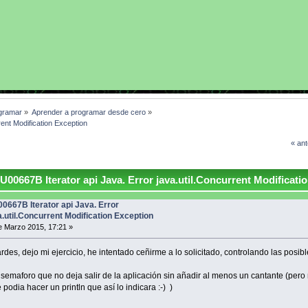
gramar
»
Aprender a programar desde cero
»
rent Modification Exception
« ant
00667B Iterator api Java. Error java.util.Concurrent Modificati
0667B Iterator api Java. Error
a.util.Concurrent Modification Exception
 Marzo 2015, 17:21 »
rdes, dejo mi ejercicio, he intentado ceñirme a lo solicitado, controlando las posib
n semaforo que no deja salir de la aplicación sin añadir al menos un cantante (pero
podia hacer un println que así lo indicara :-) )