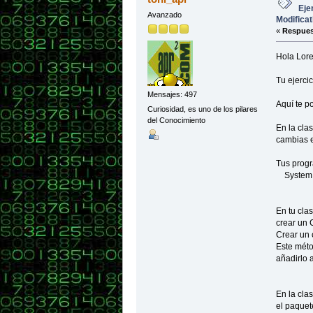
opci
Eje
Avanzado
Modificat
if (
«
Respues
Syste
nomb
Syste
Hola Lor
disc
Tu ejerci
nueva
Mensajes: 497
sem
Aquí te p
nuev
Curiosidad, es uno de los pilares
del Conocimiento
En la cla
cambias el
}whil
Tus progr
}
System.ou
}
En tu cla
crear un 
Crear un 
Este méto
añadirlo a
En la clas
el paquet