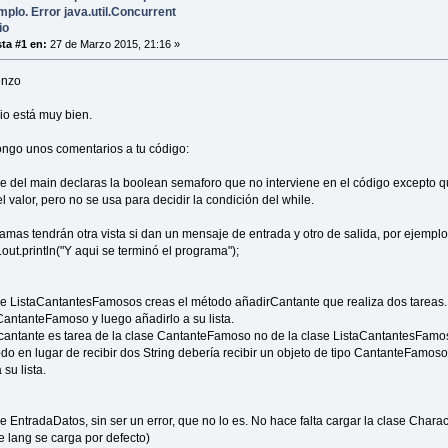
on = entrada.recogerChar();
mplo. Error java.util.Concurrent
io
opcion == 's'){
ta #1 en:
27 de Marzo 2015, 21:16 »
m.out.println("\n Introduce el nombre de un nuevo cantante "
re = entrada.recogerString();
m.out.println("\n Introduce el nombre del disco más vendido 
enzo
o = entrada.recogerString();
cio está muy bien.
Lista.añadirCantante(nombre,disco);
aforo = true;
ongo unos comentarios a tu código:
aLista.imprimirArray();
se del main declaras la boolean semaforo que no interviene en el código excepto q
}
 valor, pero no se usa para decidir la condición del while.
e(opcion == 's' || semaforo == false);
amas tendrán otra vista si dan un mensaje de entrada y otro de salida, por ejemplo
t.println("Y aqui se terminó el programa");
se ListaCantantesFamosos creas el método añadirCantante que realiza dos tareas
CantanteFamoso y luego añadirlo a su lista.
cantante es tarea de la clase CantanteFamoso no de la clase ListaCantantesFamo
do en lugar de recibir dos String debería recibir un objeto de tipo CantanteFamos
 su lista.
e EntradaDatos, sin ser un error, que no lo es. No hace falta cargar la clase Charac
e lang se carga por defecto)