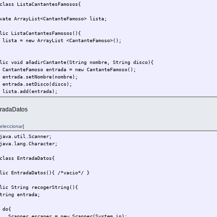
class ListaCantantesFamosos{
e ArrayList<CantanteFamoso> lista;
 ListaCantantesFamosos(){
= new ArrayList <CantanteFamoso>();
 void añadirCantante(String nombre, String disco){
teFamoso entrada = new CantanteFamoso();
da.setNombre(nombre);
da.setDisco(disco);
.add(entrada);
tradaDatos
 void imprimirArray(){
nteFamoso cantante;
eleccionar]
or <CantanteFamoso > it = lista.iterator();
(it.hasNext() ){
java.util.Scanner;
ante = it.next();
java.lang.Character;
.out.println(" Cantante: " + cantante.getNombre() + " Disco más ve
}
class EntradaDatos{
 EntradaDatos(){ /*vacio*/ }
 String recogerString(){
g entrada;
o{
er escaner = new Scanner(System.in);