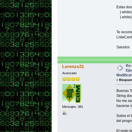
Estas dos
} while(e
} while(e
Te recomi
ListaCant
Saludos
Re:
Lorenzo31
Eje
Avanzado
Modificat
«
Respues
Buenas To
String dis
No me sal
hacerse 
Mensajes: 381
Sobre el 
del progr
El resto 