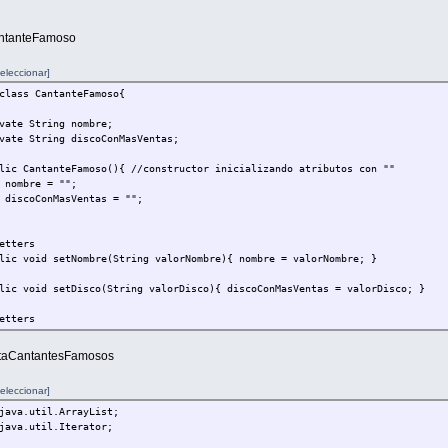
ntanteFamoso
eleccionar]
class CantanteFamoso{
e String nombre;
e String discoConMasVentas;
 CantanteFamoso(){ //constructor inicializando atributos con ""
re = "";
ConMasVentas = "";
tters
 void setNombre(String valorNombre){ nombre = valorNombre; }
 void setDisco(String valorDisco){ discoConMasVentas = valorDisco; }
tters
 String getNombre(){ return nombre; }
staCantantesFamosos
 String getDisco() { return discoConMasVentas; }
eleccionar]
java.util.ArrayList;
java.util.Iterator;