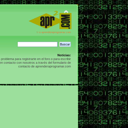
Ir a aprenderaprogramar.com
Noticias:
n problema para registrarte en el foro o para escribir
n contacto con nosotros a través del formulario de
contacto de aprenderaprogramar.com