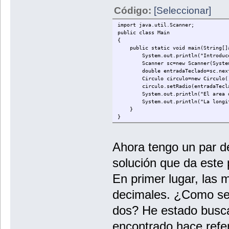
}
Código:
[Seleccionar]
import java.util.Scanner;
public class Main
{
public static void main(String[]
System.out.println("Introduce el
Scanner sc=new Scanner(System
double entradaTeclado=sc.nextD
Circulo circulo=new Circulo(
circulo.setRadio(entradaTecla
System.out.println("El area del c
System.out.println("La longitud d
}
}
Ahora tengo un par d
solución que da este
En primer lugar, las 
decimales. ¿Como se
dos? He estado busca
encontrado hace refer