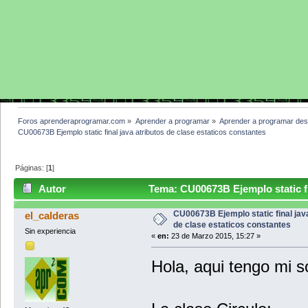
Foros aprenderaprogramar.com
»
Aprender a programar
»
Aprender a programar des
CU00673B Ejemplo static final java atributos de clase estaticos constantes 
Páginas: [
1
]
Autor
Tema: CU00673B Ejemplo static fin
(Leído 3533 veces)
CU00673B Ejemplo static final jav
el_calderas
de clase estaticos constantes
Sin experiencia
«
en:
23 de Marzo 2015, 15:27 »
Hola, aqui tengo mi so