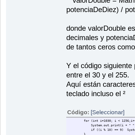
valorDouble = Math.r
potenciaDeDiez) / po
donde valorDouble es
decimales y potencia
de tantos ceros como
Y el código siguiente
entre el 30 y el 255.
Aquí están caractere
teclado incluso el ²
Código:
[Seleccionar]
for (int i=1030; i < 1256;i++
System.out.print(i + " " + (c
if ((i % 10) == 9) System.o
}