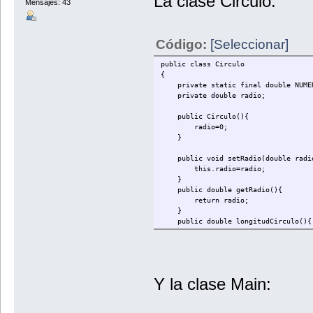
La clase Circulo:
Mensajes: 43
Código:
[Seleccionar]
public class Circulo
{
private static final double NUMER
private double radio;
public Circulo(){
radio=0;
}
public void setRadio(double radi
this.radio=radio;
}
public double getRadio(){
return radio;
}
public double longitudCirculo(){ 
double longitud=(2*NUMEROPI*r
return longitud;
}
public double areaCirculo(){ //El
Y la clase Main:
double area=((radio*radio)*NU
return area;
}