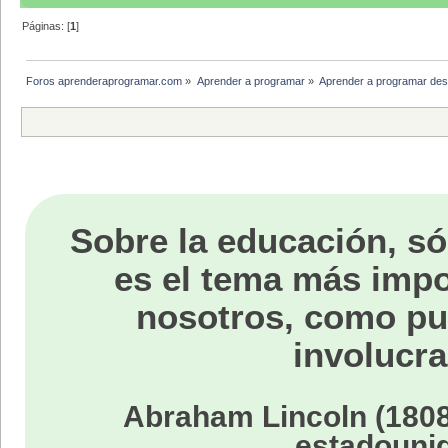
Páginas: [
1
]
Foros aprenderaprogramar.com
»
Aprender a programar
»
Aprender a programar des
Sobre la educación, só
es el tema más impo
nosotros, como p
involucra
Abraham Lincoln (1808
estadouni