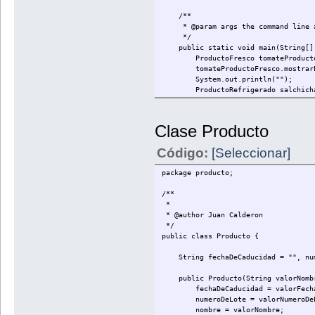
/**
* @param args the command line a
*/
public static void main(String[] 
ProductoFresco tomateProductoFres
tomateProductoFresco.mostrarPr
System.out.println("");
ProductoRefrigerado salchichaProdu
salchichaProductoRefrigerado.mo
System.out.println("");
ProductoCongelado carneDeResProdu
Clase Producto
carneDeResProductoCongelado.mos
}
Código:
[Seleccionar]
}
package producto;
/**
*
* @author Juan Calderon
*/
public class Producto {
String fechaDeCaducidad = "", nume
public Producto(String valorNombre
fechaDeCaducidad = valorFechaD
numeroDeLote = valorNumeroDeL
nombre = valorNombre;