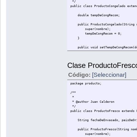
*/
public String getNumeroDeLote() 
public class ProductoCongelado exten
return numeroDeLote;
}
double tempDeCongRecom;
public void setNombre(String valo
public ProductoCongelado(String n
nombre = valorNombre;
super(nombre);
}
tempDeCongRecom = 0;
}
public String getNombre(){
return nombre;
public void setTempDeCongRecom(dou
}
tempDeCongRecom = valorTempDeC
}
}
Clase ProductoFresc
public double getTempDeCongRecom
return tempDeCongRecom;
Código:
[Seleccionar]
}
}
package producto;
/**
*
* @author Juan Calderon
*/
public class ProductoFresco extends 
String fechaDeEnvasado, paisDeOr
public ProductoFresco(String nom
super(nombre);