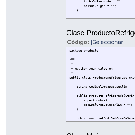
fechaDeEnvasado = "";
paisDeOrigen = "";
}
public void setFechaDeEnvasado(Str
fechaDeEnvasado = valorFechaDe
}
Clase ProductoRefrig
public String getFechaDeEnvasado
Código:
[Seleccionar]
return fechaDeEnvasado;
}
package producto;
public void setPaisDeOrigen(Strin
/**
paisDeOrigen = valorPaisDeOri
*
}
* @author Juan Calderon
*/
public String getPaisDeOrigen(){
public class ProductoRefrigerado ext
return paisDeOrigen;
}
String codiDelOrgaDeSupeAlim;
}
public ProductoRefrigerado(String
super(nombre);
codiDelOrgaDeSupeAlim = "";
}
public void setCodiDelOrgaDeSupeAl
codiDelOrgaDeSupeAlim = valorCo
}