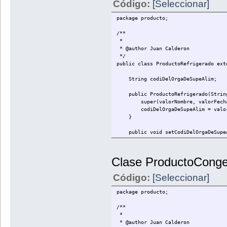
Código:
[Seleccionar]
return fechaDeEnvasado;
}
}
}
package producto;
public void setPaisDeOrigen(Strin
/**
paisDeOrigen = valorPaisDeOri
*
}
* @author Juan Calderon
*/
public String getPaisDeOrigen(){
public class ProductoRefrigerado ext
return paisDeOrigen;
}
String codiDelOrgaDeSupeAlim;
public void mostrarProductoFresc
public ProductoRefrigerado(String v
mostrarProducto();
super(valorNombre, valorFechaDeC
System.out.println("Fecha de Env
codiDelOrgaDeSupeAlim = valorCo
"\nPais de Origen: "+getP
}
}
}
public void setCodiDelOrgaDeSupeAl
codiDelOrgaDeSupeAlim = valorCo
}
Clase ProductoConge
public String getCodiDelOrgaDeSup
return codiDelOrgaDeSupeAlim
Código:
[Seleccionar]
}
package producto;
public void mostrarProductoRefrig
mostrarProducto();
/**
System.out.println("Organismo res
*
}
* @author Juan Calderon
}