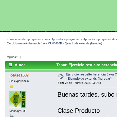
Foros aprenderaprogramar.com
»
Aprender a programar
»
Aprender a programar des
Ejercicio resuelto herencia Java CU00686B - Ejemplo de extends (heredar)
Páginas: [
1
]
Autor
Tema: Ejercicio resuelto herenci
(Leído 7544 veces)
Ejercicio resuelto herencia Java
jotase1507
- Ejemplo de extends (heredar)
Sin experiencia
«
en:
25 de Febrero 2015, 23:04 »
Buenas tardes, subo 
Clase Producto
Mensajes: 38