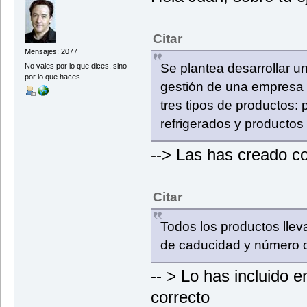
carne.setNumeroDeLote("001")
carne.setTempDeCongRecom(-10
System.out.println("El producto
Citar
" tiene como fecha de cad
Mensajes: 2077
", y fecha de envasadado
Se plantea desarrollar u
" con numero de lote "+
No vales por lo que dices, sino
" y tiene como pais de or
por lo que haces
gestión de una empresa 
System.out.println("El producto
" tiene como fecha de cad
tres tipos de productos:
", con numero de lote "
" y la institucion que supe
refrigerados y productos
System.out.println("El producto
" tiene como fecha de cad
", con numero de lote 
--> Las has creado c
" y tiene como temperatura
}
}
Citar
Todos los productos llev
de caducidad y número d
-- > Lo has incluido 
correcto