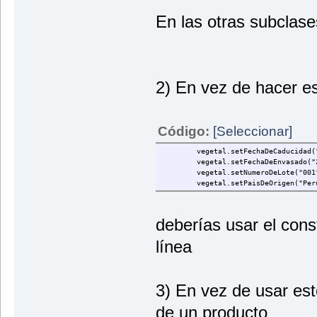
En las otras subclas
2) En vez de hacer est
Código:
[Seleccionar]
vegetal.setFechaDeCaducidad("2
vegetal.setFechaDeEnvasado("25
vegetal.setNumeroDeLote("001
vegetal.setPaisDeOrigen("Perú
deberías usar el cons
línea
3) En vez de usar est
de un producto