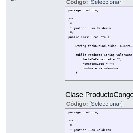
Código:
[Seleccionar]
package producto;
/**
*
* @author Juan Calderon
*/
public class Producto {
String fechaDeCaducidad, numeroDe
public Producto(String valorNomb
fechaDeCaducidad = "";
numeroDeLote = "";
nombre = valorNombre;
}
public void setFechaDeCaducidad(St
fechaDeCaducidad = valorFechaD
}
Clase ProductoConge
public String getFechaDeCaducida
Código:
[Seleccionar]
return fechaDeCaducidad;
}
package producto;
public void setNumeroDeLote(Strin
/**
numeroDeLote = valorNumeroDeL
*
}
* @author Juan Calderon