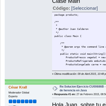
Clase Main
public String getCodiDelOrgaDeSup
return codiDelOrgaDeSupeAlim
Código:
[Seleccionar]
}
}
package producto;
/**
*
* @author Juan Calderon
*/
public class Main {
/**
* @param args the command line a
*/
public static void main(String[] 
ProductoFresco vegetal = new Pr
ProductoRefrigerado embutido = n
ProductoCongelado carne = new Pr
vegetal.setFechaDeCaducidad("2
«
Última modificación: 09 de Abril 2015, 10:48 
vegetal.setFechaDeEnvasado("25
vegetal.setNumeroDeLote("001
vegetal.setPaisDeOrigen("Perú
Re:Solucion Ejercicio CU00686B -
César Krall
embutido.setCodiDelOrgaDeSupeAli
de herencia en Java
Moderador Global
embutido.setFechaDeCaducidad("
«
Respuesta #1 en:
27 de Febrero 2015, 08:5
Experto
embutido.setNumeroDeLote("001
Hola Juan, sobre tu ej
carne.setFechaDeCaducidad("25-