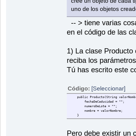
cree un objeto de cada t
uno de los objetos cread
-- > tiene varias cos
en el código de las c
1) La clase Producto 
reciba los parámetro
Tú has escrito este c
Código:
[Seleccionar]
public Producto(String valorNomb
fechaDeCaducidad = "";
numeroDeLote = "";
nombre = valorNombre;
}
Pero debe existir un 