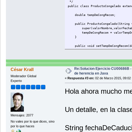
*/
public class ProductoCongelado exten
double tempDeCongRecom;
public ProductoCongelado(String val
super(valorNombre,valorFechaDeCa
tempDeCongRecom = valorTempDeC
}
public void setTempDeCongRecom(dou
tempDeCongRecom = valorTempDeC
}
public double getTempDeCongRecom
return tempDeCongRecom;
Re:Solucion Ejercicio CU00686B -
César Krall
}
de herencia en Java
Moderador Global
«
Respuesta #3 en:
02 de Marzo 2015, 09:02 
Experto
public void mostrarProductoCongel
mostrarProducto();
Hola ahora mucho mej
System.out.println("Temperatura d
}
}
Un detalle, en la clas
Mensajes: 2077
No vales por lo que dices, sino
String fechaDeCaduci
por lo que haces