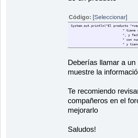
Código:
[Seleccionar]
System.out.println("El producto "+ve
" tiene como fecha de cad
", y fecha de envasadado
" con numero de lote "+
" y tiene como pais de or
Deberías llamar a un
muestre la informació
Te recomiendo revisar
compañeros en el foro
mejorarlo
Saludos!