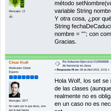
método setNombre(valo
variable String nombre
Mensajes: 13
Y otra cosa, ¿por qué
String fechaDeCaduci
nombre = ""; con comi
Gracias.
Re:Solucion Ejercicio CU00686B -
César Krall
de herencia en Java
Moderador Global
«
Respuesta #5 en:
08 de Abril 2015, 14:01 »
Experto
Hola Wolf, los set se
de las clases (aunqu
realmente no es obliga
Mensajes: 2077
en un caso no es nece
No vales por lo que dices, sino
por lo que haces