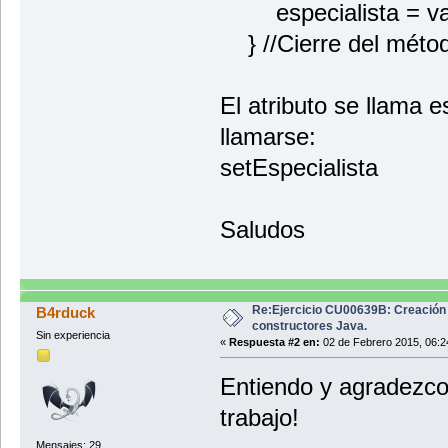
especialista = valo
public boolean getCasado () {retur
} //Cierre del méto
//Método para obtener la especial
public boolean getEspecialista () 
} //Cierre de la clase
El atributo se llama e
llamarse:
setEspecialista
Saludos
Re:Ejercicio CU00639B: Creación
B4rduck
constructores Java.
Sin experiencia
«
Respuesta #2 en:
02 de Febrero 2015, 06:2
Entiendo y agradezco 
trabajo!
Mensajes: 29