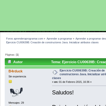
Foros aprenderaprogramar.com
»
Aprender a programar
»
Aprender a programar des
Ejercicio CU00639B: Creación de constructores Java. Inicializar atributos clases
Páginas: [
1
]
Autor
Tema: Ejercicio CU00639B: Creació
clases (Leído 4091 veces)
Ejercicio CU00639B: Creación de
B4rduck
constructores Java. Inicializar atr
Sin experiencia
clases
«
en:
01 de Febrero 2015, 16:36 »
Saludos!
Mensajes: 29