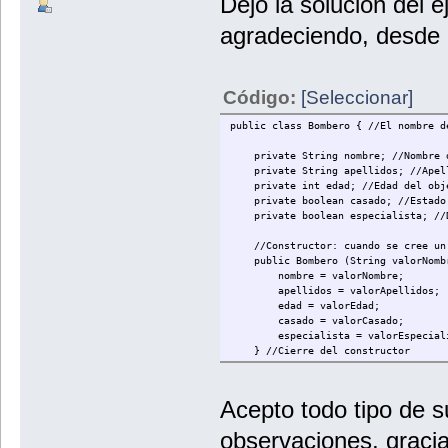
Dejo la solución del e
agradeciendo, desde 
Código:
[Seleccionar]
public class Bombero { //El nombre d
private String nombre; //Nombre d
private String apellidos; //Apell
private int edad; //Edad del obje
private boolean casado; //Estado c
private boolean especialista; //De
//Constructor: cuando se cree un o
public Bombero (String valorNombre,
nombre = valorNombre;
apellidos = valorApellidos;
edad = valorEdad;
casado = valorCasado;
especialista = valorEspeciali
} //Cierre del constructor
// Método para establecer el nomb
public void setNombre (String val
Acepto todo tipo de s
nombre = valorNombre;
} //Cierre del método
observaciones, gracia