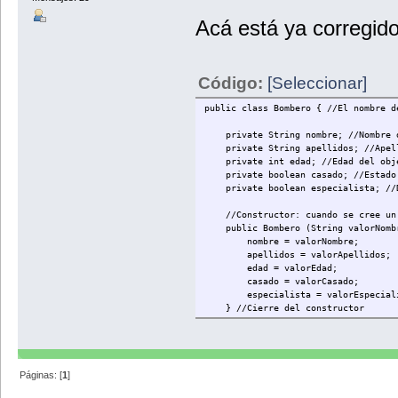
Acá está ya corregido
Código:
[Seleccionar]
public class Bombero { //El nombre d
private String nombre; //Nombre d
private String apellidos; //Apell
private int edad; //Edad del obje
private boolean casado; //Estado c
private boolean especialista; //De
//Constructor: cuando se cree un o
public Bombero (String valorNombre,
nombre = valorNombre;
apellidos = valorApellidos;
edad = valorEdad;
casado = valorCasado;
especialista = valorEspeciali
} //Cierre del constructor
// Método para establecer el nomb
public void setNombre (String val
nombre = valorNombre;
} //Cierre del método
Páginas: [
1
]