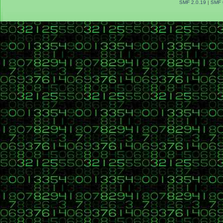
SMF 2.0.19
|
SMF 