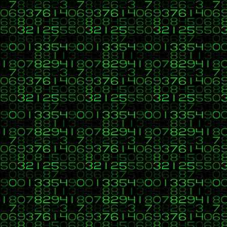
$this->Image('../../imagenes/LogoA
//Arial bold 15
$this->SetFont('Arial','B',15
// es de los bordes, fondo y 
$this->SetDrawColor(0,0,0);
$this->SetFillColor(0,0,0);
$this->SetTextColor(0,0,0);
//$this->SetY(15);
//Movernos a la derecha
$this->Cell(191,5,"CASA DE JUSTICI
$this->Ln();
$this->SetFont('Arial','',12)
$this->Cell(191,5,"Programa Naciona
$this->Ln();
$this->Cell(191,5,"Secretaría de Go
$this->Ln();
$this->Cell(191,5,"Santiago de C
$this->Ln();*/
}
//Pie de pÃ¡gina
function Footer()
{
/* //Colores de los bordes, fond
$this->SetDrawColor(0,0,0);
$this->SetFillColor(0,0,0);
$this->SetTextColor(0,0,0);
//PosiciÃ³n: a 2,5 cm del fin
$this->SetY(-10);
//Arial italic 8