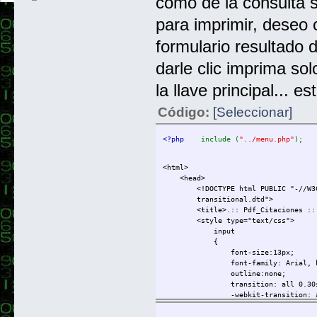
como de la consulta s
para imprimir, deseo 
formulario resultado d
darle clic imprima sol
la llave principal... es
Código:
[Seleccionar]
<?php    
include (
"../menu.php"
);   
<html>
<head>
<!DOCTYPE html PUBLIC "-//W3C//DT
transitional.dtd">
<title>.:: Pdf_Citaciones ::.
<style type="text/css">
input
{
font-size:13px;
font-family: Arial, hel
outline:none;
transition: all 0.30s ea
-webkit-transition: all 0.
-moz-transition: all 0.30
border-radius:3px;