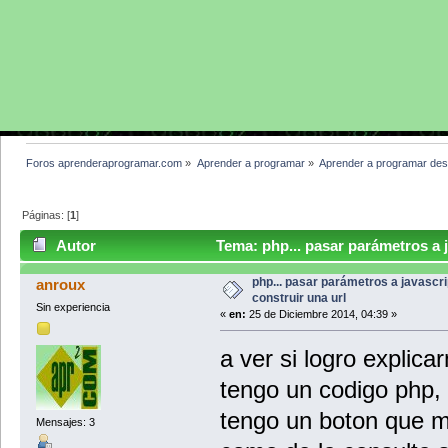
Foros aprenderaprogramar.com
»
Aprender a programar
»
Aprender a programar des
Páginas: [
1
]
Autor
Tema: php... pasar parámetros a j
veces)
php... pasar parámetros a javascri
anroux
construir una url
Sin experiencia
«
en:
25 de Diciembre 2014, 04:39 »
a ver si logro explica
tengo un codigo php, 
tengo un boton que me
Mensajes: 3