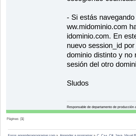
- Si estás navegando 
ww.midominio.com hac
idominio.com. En est
nuevo session_id por 
dominio distinto y no
sesión del otro domin
Sludos
Responsable de departamento de producción
Páginas: [
1
]
Foros aprenderaprogramar.com
»
Aprender a programar
»
C, C++, C#, Java, Visual 