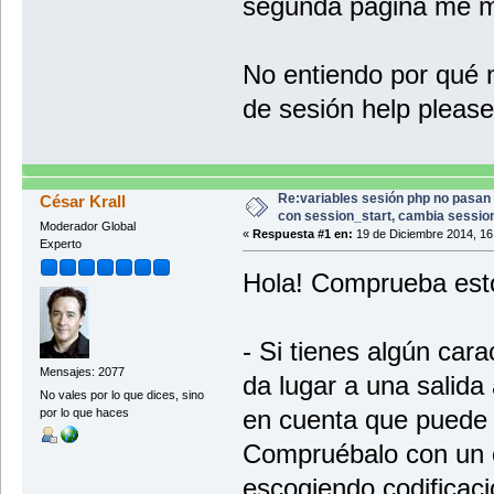
segunda página me m
No entiendo por qué 
de sesión help please.
Re:variables sesión php no pasan
César Krall
con session_start, cambia session
Moderador Global
«
Respuesta #1 en:
19 de Diciembre 2014, 16
Experto
Hola! Comprueba est
- Si tienes algún cara
Mensajes: 2077
da lugar a una salida 
No vales por lo que dices, sino
en cuenta que puede s
por lo que haces
Compruébalo con un 
escogiendo codificaci