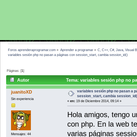
Foros aprenderaprogramar.com
»
Aprender a programar
»
C, C++, C#, Java, Visual 
variables sesión php no pasan a páginas con session_start, cambia session_id()
Páginas: [
1
]
Autor
Tema: variables sesión php no pa
session_id() (Leído 6240 veces)
variables sesión php no pasan a p
juanitoXD
session_start, cambia session_id(
Sin experiencia
«
en:
19 de Diciembre 2014, 09:14 »
Hola amigos, tengo 
con php. En la web t
varias páginas sessio
Mensajes: 44