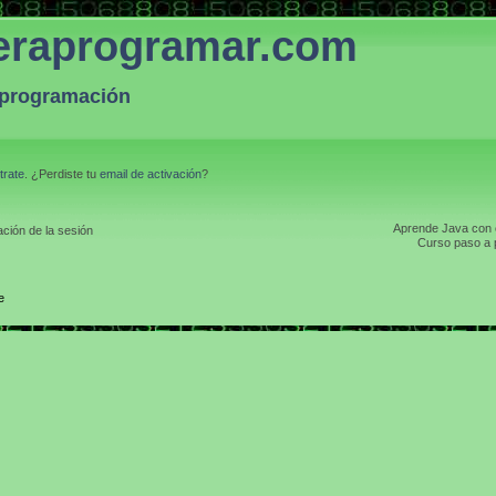
eraprogramar.com
a programación
trate
. ¿Perdiste tu
email de activación
?
Aprende Java con el
ción de la sesión
Curso paso a p
e