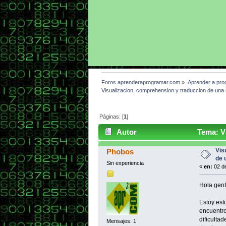
Foros aprenderaprogramar.com
»
Aprender a pro
Visualizacion, comprehension y traduccion de una 
Páginas: [
1
]
Autor
Tema: Vi
programa. (Leído 4287 veces)
Vis
Phobos
de 
Sin experiencia
«
en:
02 de
Hola gent
Estoy est
encuentro
dificulta
Mensajes: 1