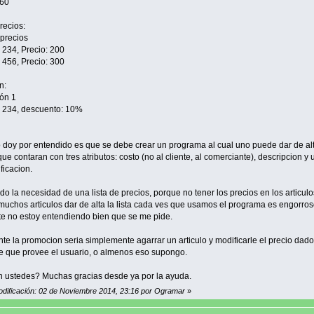
260
recios:
 precios
: 234, Precio: 200
: 456, Precio: 300
n:
ón 1
o: 234, descuento: 10%
 doy por entendido es que se debe crear un programa al cual uno puede dar de al
que contaran con tres atributos: costo (no al cliente, al comerciante), descripcion y
ficacion.
do la necesidad de una lista de precios, porque no tener los precios en los articulo
uchos articulos dar de alta la lista cada ves que usamos el programa es engorros
e no estoy entendiendo bien que se me pide.
nte la promocion seria simplemente agarrar un articulo y modificarle el precio dad
e que provee el usuario, o almenos eso supongo.
 ustedes? Muchas gracias desde ya por la ayuda.
odificación: 02 de Noviembre 2014, 23:16 por Ogramar
»