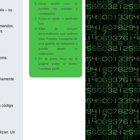
Inicia sesión con tu
nombre de usuario y
lo – su
contraseña.
Pulsa en perfil --> perfil del
foro
omandos.
Elige la imagen
es
personalizada que quieras
usar. Puedes escogerla de
una galería de imágenes o
subirla desde tu
ordenador.
tema.
En la parte final de la
página pulsa el botón
"cambiar perfil".
oriamente
n código
lizan. Un