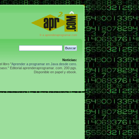
Ir a aprenderaprogramar.com
Noticias:
 libro "
Aprender a programar en Java desde cero.
aso." Editorial aprenderaprogramar. com. 200 pgs.
Disponible en papel y ebook.