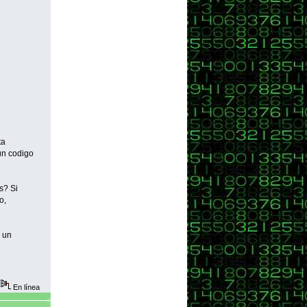
ta
 un codigo
s? Si
o,
o un
En línea