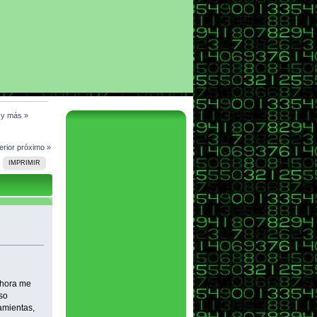
l y más
»
erior
próximo »
IMPRIMIR
ahora me
so
ramientas,