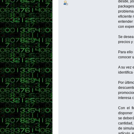
desde, yo
packages,
problema 
eficiente
entender 
con exper
Se desea 
precios y
Para ello
conocer un
A su vez e
identifica
Por últim
descuento
promocion
interesa 
Con el fi
disponer 
se deberá
cantidad,
de simula
artículo, 