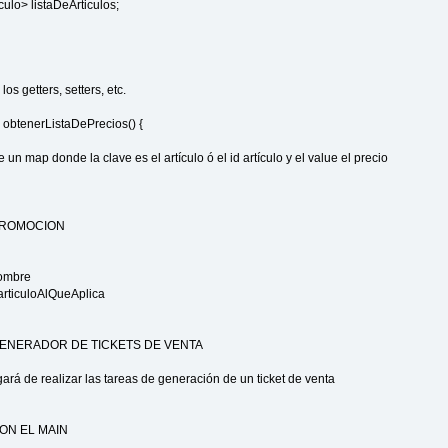
iculo> listaDeArticulos;
los getters, setters, etc.
obtenerListaDePrecios() {
 un map donde la clave es el artículo ó el id artículo y el value el precio
PROMOCION
nombre
 articuloAlQueAplica
ENERADOR DE TICKETS DE VENTA
ará de realizar las tareas de generación de un ticket de venta
ON EL MAIN