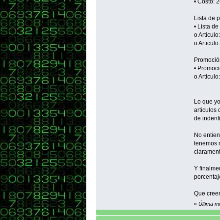
• Costo: 
Lista de p
• Lista de
o Articulo
o Articulo
Promoció
• Promoci
o Articul
Lo que yo
articulos 
de indenti
No entien
tenemos m
clarament
Y finalme
porcentaj
Que creen
«
Última m