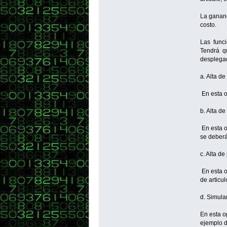
La gananc
costo.
Las func
Tendrá qu
desplegad
a. Alta de
En esta o
b. Alta de
En esta o
se deberá
c. Alta d
En esta o
de articu
d. Simula
En esta o
ejemplo de