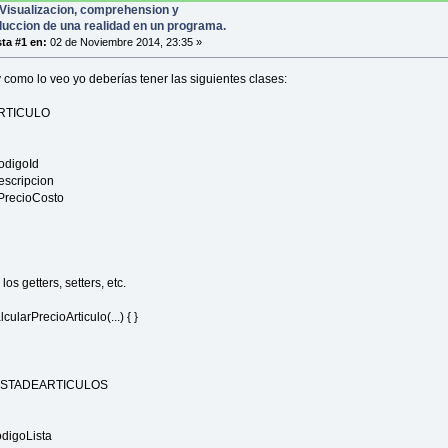
Visualizacion, comprehension y
duccion de una realidad en un programa.
ta #1 en:
02 de Noviembre 2014, 23:35 »
y como lo veo yo deberías tener las siguientes clases:
RTICULO
CodigoId
Descripcion
PrecioCosto
los getters, setters, etc.
cularPrecioArticulo(...) { }
ISTADEARTICULOS
odigoLista