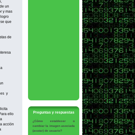
s,
 de un
or y mas
 logro
nse que
stas de
nteresa
la
un
des y
icita
Preguntas y respuestas
ara ello
va
¿Cómo establecer o
na acción
cambiar la imagen asociada
a
(avatar) de usuario?