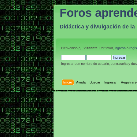
Foros aprend
Didáctica y divulgación de l
Bienvenido(a),
Visitante
. Por favor,
ingresa
o
regís
Ingresar con nombre de usuario, contraseña y dura
Inicio
Ayuda
Buscar
Ingresar
Registrars