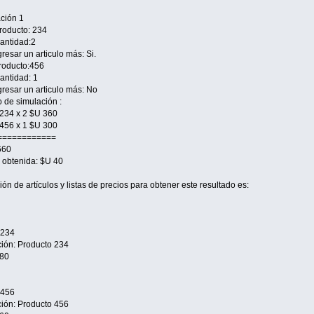
ción 1
roducto: 234
antidad:2
resar un articulo más: Si.
roducto:456
antidad: 1
resar un articulo más: No
 de simulación :
234 x 2 $U 360
456 x 1 $U 300
============
660
 obtenida: $U 40
ión de artículos y listas de precios para obtener este resultado es:
 234
ción: Producto 234
180
 456
ción: Producto 456