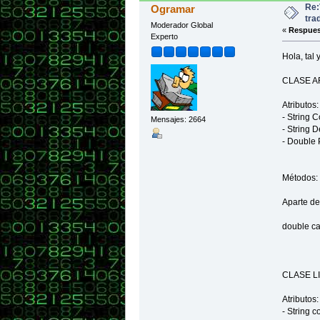
Re:
Ogramar
tra
Moderador Global
«
Respues
Experto
Hola, tal 
CLASE A
Atributos:
- String 
Mensajes: 2664
- String 
- Double 
Métodos:
Aparte de 
double cal
CLASE L
Atributos:
- String c