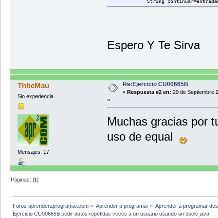
String continuar=entradaEsca
if(continuar.equals("s")
terminar=true;
}
else{
break;
Espero Y Te Sirva
}
}
for (int i=0;i<lista1.getTaman
System.out.println("El canta
}
Re:Ejercicio CU00665B
ThheMau
}
«
Respuesta #2 en:
20 de Septiembre 2
}
Sin experiencia
»
Muchas gracias por tu
uso de equal
Mensajes: 17
Páginas: [
1
]
Foros aprenderaprogramar.com
»
Aprender a programar
»
Aprender a programar des
Ejercicio CU00665B pedir datos repetidas veces a un usuario usando un bucle java