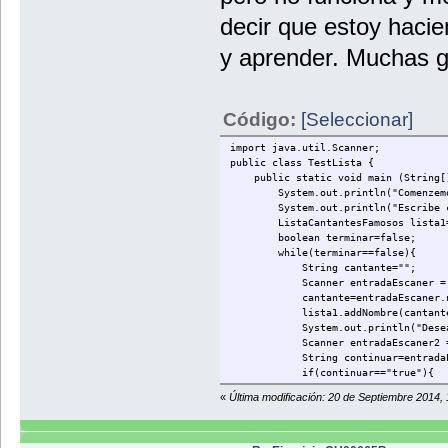
decir que estoy hacie
y aprender. Muchas 
Código:
[Seleccionar]
import java.util.Scanner;
public class TestLista {
public static void main (String[]
System.out.println("Comenzemos
System.out.println("Escribe can
ListaCantantesFamosos lista1= new
boolean terminar=false;
while(terminar==false){
String cantante="";
Scanner entradaEscaner = new 
cantante=entradaEscaner.nex
lista1.addNombre(cantante
System.out.println("Desea conti
Scanner entradaEscaner2 = new
String continuar=entradaEsca
if(continuar=="true"){
terminar=false;
«
Última modificación: 20 de Septiembre 2014,
}
else{
terminar=true;
}