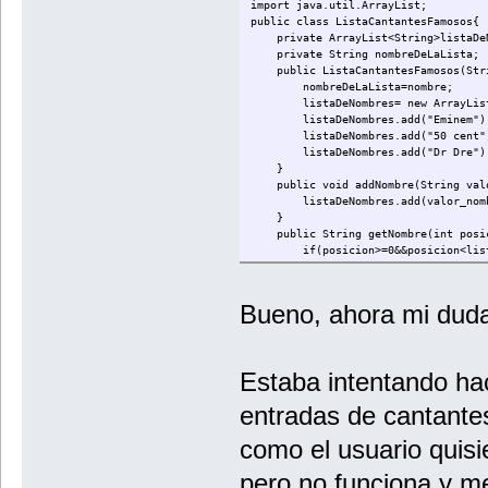
import java.util.ArrayList;
public class ListaCantantesFamosos{
private ArrayList<String>listaDeN
private String nombreDeLaLista;
public ListaCantantesFamosos(Stri
nombreDeLaLista=nombre;
listaDeNombres= new ArrayList<
listaDeNombres.add("Eminem")
listaDeNombres.add("50 cent"
listaDeNombres.add("Dr Dre")
}
public void addNombre(String valo
listaDeNombres.add(valor_nomb
}
public String getNombre(int posi
if(posicion>=0&&posicion<listaD
return listaDeNombres.get(p
}
else {
Bueno, ahora mi dud
return "No existe un nombre pa
}
}
public int getTamano(){
Estaba intentando hac
return listaDeNombres.size()
}
entradas de cantantes
}
como el usuario quisie
pero no funciona y m