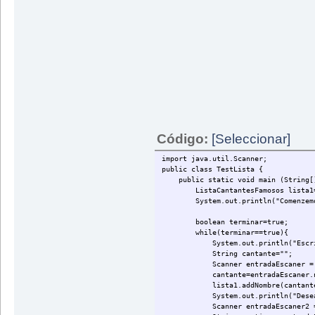
Código:
[Seleccionar]
import java.util.Scanner;
public class TestLista {
public static void main (String[]
ListaCantantesFamosos lista1= new
System.out.println("Comenzemos
boolean terminar=true;
while(terminar==true){
System.out.println("Escrib
String cantante="";
Scanner entradaEscaner = new 
cantante=entradaEscaner.nex
lista1.addNombre(cantante
System.out.println("Desea conti
Scanner entradaEscaner2 = new