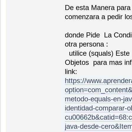
De esta Manera para q
comenzara a pedir lo
donde Pide La Condic
otra persona :
utilice (squals) Este
Objetos para mas inf
link:
https://www.aprende
option=com_content&v
metodo-equals-en-java
identidad-comparar-o
cu00662b&catid=68:c
java-desde-cero&Ite