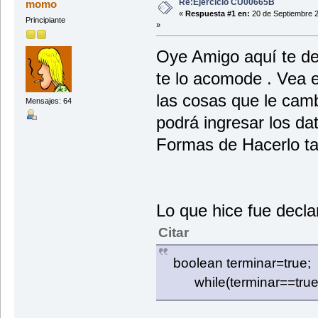
Re:Ejercicio CU00665B
momo
}
«
Respuesta #1 en:
20 de Septiembre 2
Principiante
for (int i=0;i<lista1.getTaman
»
System.out.println("El canta
Oye Amigo aquí te dej
}
}
te lo acomode . Vea e
}
las cosas que le cam
Mensajes: 64
podrá ingresar los da
Formas de Hacerlo ta
Lo que hice fue decla
Citar
boolean terminar=true;
while(terminar==true