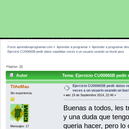
Foros aprenderaprogramar.com
»
Aprender a programar
»
Aprender a programar des
Ejercicio CU00665B pedir datos repetidas veces a un usuario usando un bucle java
Páginas: [
1
]
Autor
Tema: Ejercicio CU00665B pedir d
bucle java (Leído 5455 veces)
Ejercicio CU00665B pedir datos r
ThheMau
veces a un usuario usando un bucl
Sin experiencia
«
en:
19 de Septiembre 2014, 22:46 »
Buenas a todos, les tr
y una duda que tengo
queria hacer, pero lo 
Mensajes: 17