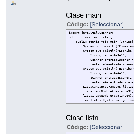
Clase main
Código:
[Seleccionar]
import java.util.Scanner;
public class TestLista {
public static void main (String[]
System.out.println("Comenzemos
System.out.println("Escribe el 
String cantante3="";
Scanner entradaEscaner = new 
cantante3=entradaEscaner.n
System.out.println("Escribe el 
String cantante4="";
Scanner entradaEscaner2 = new
cantante4= entradaEscaner2.
ListaCantantesFamosos lista1= new
lista1.addNombre(cantante3);
lista1.addNombre(cantante4);
for (int i=0;i<lista1.getTaman
System.out.println("El cantante
}
}
Clase lista
}
Código:
[Seleccionar]