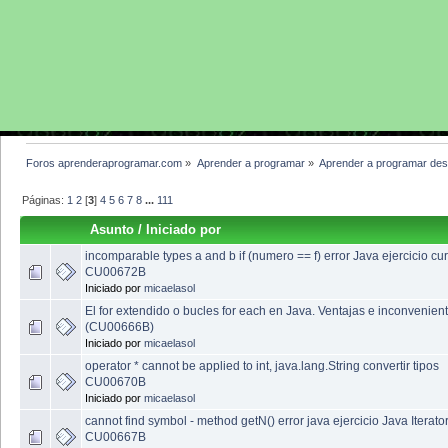
Foros aprenderaprogramar.com
»
Aprender a programar
»
Aprender a programar des
Páginas:
1
2
[
3
]
4
5
6
7
8
...
111
Asunto
/
Iniciado por
incomparable types a and b if (numero == f) error Java ejercicio cu
CU00672B
Iniciado por
micaelasol
El for extendido o bucles for each en Java. Ventajas e inconvenient
(CU00666B)
Iniciado por
micaelasol
operator * cannot be applied to int, java.lang.String convertir tipos
CU00670B
Iniciado por
micaelasol
cannot find symbol - method getN() error java ejercicio Java Iterato
CU00667B