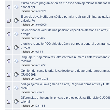
Curso básico programación en C desde cero ejercicios resueltos d
tutorial apr
Iniciado por
Inca2021
Ejercicio Java NetBeans código permita registrar eliminar actualiza
calcular %
Iniciado por
alejo9908
Seleccionar el valor de una posición específica aleatoria en array 
arreglo
Iniciado por
DanAlex
ejercicio resuelto POO atributos Java por regla general declaran 
private
Iniciado por
cel_i_l
lenguajeC C ejercicio resuelto vectores numeros enteros tamaño c
mostrar
Iniciado por
messi22
Opinión del curso tutorial java desde cero de aprenderaprogramar
CU00699B
Iniciado por
Lorenzo31
código ejercicio Java galería de arte, Registrar obras artista y Lista
Menú
Iniciado por
CesarJ
Diferencias entre public, private y protected Java. Ejercicio CU00
tutorial
Iniciado por
Dan_SB