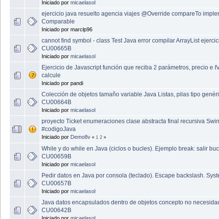
Iniciado por
micaelasol
ejercicio java resuelto agencia viajes @Override compareTo impl
Comparable
Iniciado por marclp96
cannot find symbol - class Test Java error compilar ArrayList ejercic
CU00665B
Iniciado por
micaelasol
Ejercicio de Javascript función que reciba 2 parámetros, precio e I
calcule
Iniciado por pandi
Colección de objetos tamaño variable Java Listas, pilas tipo genér
CU00664B
Iniciado por
micaelasol
proyecto Ticket enumeraciones clase abstracta final recursiva Swi
#codigoJava
Iniciado por
Demo8v
«
1
2
»
While y do while en Java (ciclos o bucles). Ejemplo break: salir buc
CU00659B
Iniciado por
micaelasol
Pedir datos en Java por consola (teclado). Escape backslash. Sys
CU00657B
Iniciado por
micaelasol
Java datos encapsulados dentro de objetos concepto no necesida
CU00642B
Iniciado por
micaelasol