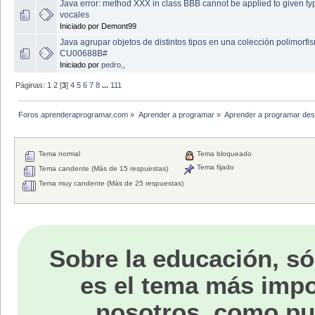
Java error: method XXX in class BBB cannot be applied to given ty
vocales
Iniciado por Demont99
Java agrupar objetos de distintos tipos en una colección polimorfi
CU00688B#
Iniciado por
pedro,,
Páginas:
1
2
[
3
]
4
5
6
7
8
...
111
Foros aprenderaprogramar.com
»
Aprender a programar
»
Aprender a programar des
Tema normal
Tema bloqueado
Tema fijado
Tema candente (Más de 15 respuestas)
Tema muy candente (Más de 25 respuestas)
Sobre la educación, só
es el tema más impo
nosotros, como p