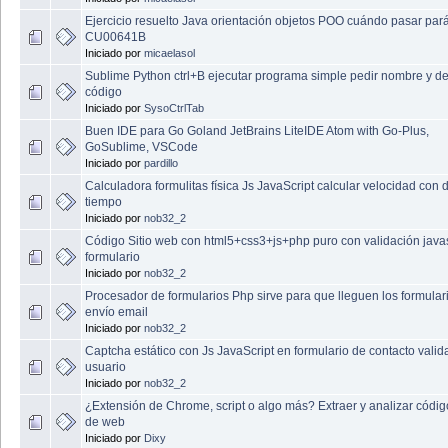
Ejercicio resuelto Java orientación objetos POO cuándo pasar par
CU00641B
Iniciado por
micaelasol
Sublime Python ctrl+B ejecutar programa simple pedir nombre y de
código
Iniciado por
SysoCtrlTab
Buen IDE para Go Goland JetBrains LiteIDE Atom with Go-Plus,
GoSublime, VSCode
Iniciado por
pardillo
Calculadora formulitas física Js JavaScript calcular velocidad con d
tiempo
Iniciado por
nob32_2
Código Sitio web con html5+css3+js+php puro con validación javas
formulario
Iniciado por
nob32_2
Procesador de formularios Php sirve para que lleguen los formular
envío email
Iniciado por
nob32_2
Captcha estático con Js JavaScript en formulario de contacto valid
usuario
Iniciado por
nob32_2
¿Extensión de Chrome, script o algo más? Extraer y analizar cód
de web
Iniciado por
Dixy