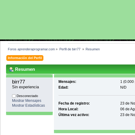
Foros aprenderaprogramar.com
»
Perfil de birr77 
»
Resumen
Información del Perfil
Resumen
birr77 
Mensajes:
1 (0.000 
Sin experiencia
Edad:
N/D
Desconectado
Mostrar Mensajes
Fecha de registro:
23 de No
Mostrar Estadísticas
Hora Local:
06 de Ag
Última vez activo:
23 de No