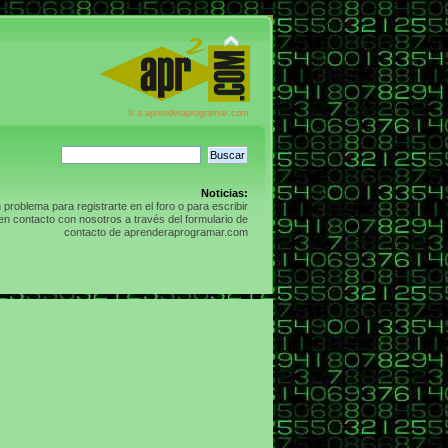
Ir a aprenderaprogramar.com
Noticias:
n problema para registrarte en el foro o para escribir
n contacto con nosotros a través del formulario de
contacto de aprenderaprogramar.com