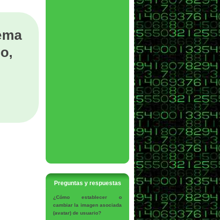
tema
o,
Preguntas y respuestas
¿Cómo establecer o
cambiar la imagen asociada
(avatar) de usuario?