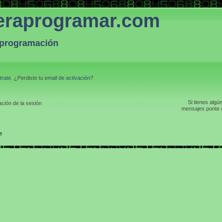
eraprogramar.com
a programación
trate
. ¿Perdiste tu
email de activación
?
Si tienes algú
ción de la sesión
mensajes ponte e
e