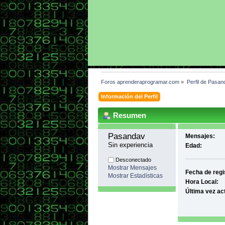
Foros aprenderaprogramar.com
»
Perfil de Pasan
Información del Perfil
Resumen
Pasandav 
Mensajes:
Sin experiencia
Edad:
Desconectado
Mostrar Mensajes
Fecha de regi
Mostrar Estadísticas
Hora Local:
Última vez ac