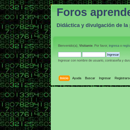
Foros aprend
Didáctica y divulgación de l
Bienvenido(a),
Visitante
. Por favor,
ingresa
o
regís
Ingresar con nombre de usuario, contraseña y dura
Inicio
Ayuda
Buscar
Ingresar
Registrars