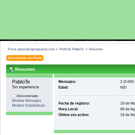
Foros aprenderaprogramar.com
»
Perfil de PabloTe 
»
Resumen
Información del Perfil
Resumen
PabloTe 
Mensajes:
2 (0.000 
Sin experiencia
Edad:
N/D
Desconectado
Mostrar Mensajes
Fecha de registro:
16 de Ma
Mostrar Estadísticas
Hora Local:
08 de Ag
Última vez activo:
18 de Ma