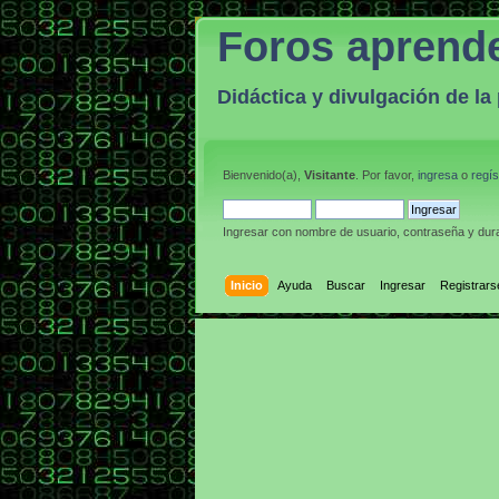
Foros aprend
Didáctica y divulgación de l
Bienvenido(a),
Visitante
. Por favor,
ingresa
o
regís
Ingresar con nombre de usuario, contraseña y dura
Inicio
Ayuda
Buscar
Ingresar
Registrars