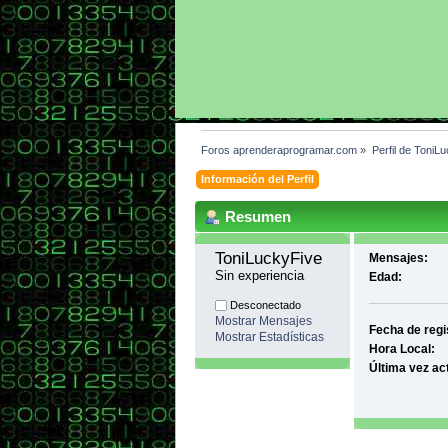
Foros aprenderaprogramar.com
»
Perfil de ToniL
Información del Perfil
Resumen
ToniLuckyFive 
Mensajes:
Sin experiencia
Edad:
Desconectado
Mostrar Mensajes
Fecha de regi
Mostrar Estadísticas
Hora Local:
Última vez ac