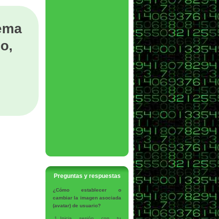
tema
o,
Preguntas y respuestas
¿Cómo establecer o
cambiar la imagen asociada
(avatar) de usuario?
Inicia sesión con tu