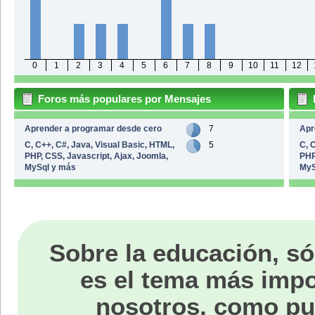
0
1
2
3
4
5
6
7
8
9
10
11
12
Foros más populares por Mensajes
Aprender a programar desde cero
7
Apr
C, C++, C#, Java, Visual Basic, HTML,
5
C, 
PHP, CSS, Javascript, Ajax, Joomla,
PHP
MySql y más
MyS
Sobre la educación, só
es el tema más impo
nosotros, como p