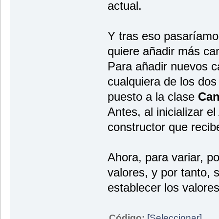
actual.
}
}
}
}
Y tras eso pasaríamos
quiere añadir más ca
Para añadir nuevos c
cualquiera de los do
puesto a la clase
Can
Antes, al inicializar 
constructor que recibe
Ahora, para variar, 
valores, y por tanto,
establecer los valore
Código:
[Seleccionar]