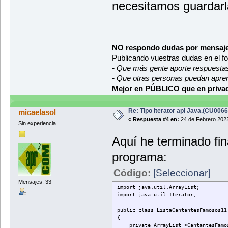
necesitamos guardarl
NO respondo dudas por mensaje
Publicando vuestras dudas en el f
- Que más gente aporte respuesta
- Que otras personas puedan apre
Mejor en PÚBLICO que en privad
Re: Tipo Iterator api Java.(CU006
micaelasol
«
Respuesta #4 en:
24 de Febrero 2022
Sin experiencia
Aquí he terminado fi
programa:
Código:
[Seleccionar]
Mensajes: 33
import java.util.ArrayList;
import java.util.Iterator;
public class ListaCantantesFamosos11
{
private ArrayList <CantantesFamosos