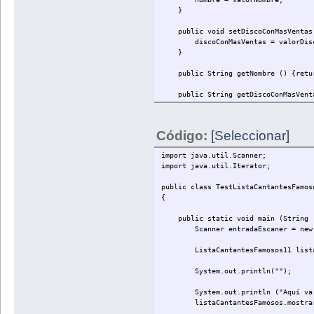
}
}
public void iterator(){}
public void setDiscoConMasVentas (
}
discoConMasVentas = valorDisco
}
public String getNombre () {retur
public String getDiscoConMasVentas
}
Código:
[Seleccionar]
import java.util.Scanner;
import java.util.Iterator;
public class TestListaCantantesFamos
{
public static void main (String [
Scanner entradaEscaner = new Sc
ListaCantantesFamosos11 listaCant
System.out.println("");
System.out.println ("Aquí va la 
listaCantantesFamosos.mostrarPo