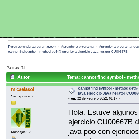
Foros aprenderaprogramar.com
»
Aprender a programar
»
Aprender a programar des
cannot find symbol - method getN() error java ejercicio Java Iterator CU00667B
Páginas: [
1
]
Autor
Tema: cannot find symbol - method
CU00667B (Leído 5381 veces)
cannot find symbol - method getN(
micaelasol
java ejercicio Java Iterator CU00
Sin experiencia
«
en:
22 de Febrero 2022, 01:17 »
Hola. Estuve algunos 
ejercicio CU00667B de
java poo con ejericios
Mensajes: 33