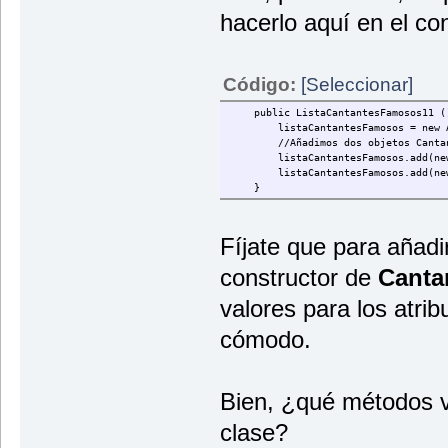
hacerlo aquí en el con
Código:
[Seleccionar]
public ListaCantantesFamosos11 (
listaCantantesFamosos = new Arra
//Añadimos dos objetos Cantante
listaCantantesFamosos.add(new Ca
listaCantantesFamosos.add(new Ca
}
Fíjate que para añadir
constructor de
Cant
valores para los atri
cómodo.
Bien, ¿qué métodos v
clase?