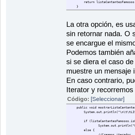
return listaCantantesFamosos
}
La otra opción, es usa
sin retornar nada. O
se encargue el mismo 
Podemos también aña
si se diera el caso de
muestre un mensaje 
En caso contrario, p
Iterator y recorremos l
Código:
[Seleccionar]
public void mostrarListaCantante
System.out.println("\n\t\tLI
if (listaCantantesFamosos.is
System.out.println("
else {
//Creamos iterador