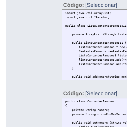
Código:
[Seleccionar]
import java.util.ArrayList;
import java.util.Iterator;
public class ListaCantantesFamosos11
{
private ArrayList <String> listaC
public ListaCantantesFamosos11 (
listaCantantesFamosos = new Arr
CantantesFamosos cantantesFamoso
ListaCantantesFamosos1 listaCant
listaCantantesFamosos.add("Nombre
listaCantantesFamosos.add("Nombr
}
public void addNombre(String nom
listaCantantesFamosos.add(nom
}
Código:
[Seleccionar]
public ArrayList <String> getListaC
return listaCantantesFamosos
public class CantantesFamosos
}
{
private String nombre;
public String getEntrada(){}
private String discoConMasVentas
public void mostrarPorPantallaLi
public void setNombre (String val
System.out.println (listaCantantes
nombre = valorNombre;