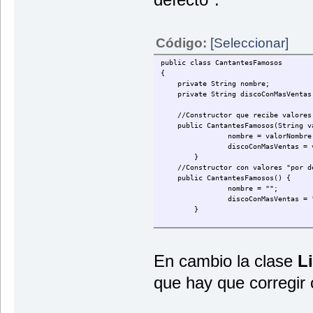
}
}
Código:
[Seleccionar]
public class CantantesFamosos
{
private String nombre;
private String discoConMasVentas
//Constructor que recibe valores
public CantantesFamosos(String val
nombre = valorNombre
discoConMasVentas = 
}
//Constructor con valores "por de
public CantantesFamosos() {
nombre = "";
discoConMasVentas = 
}
public void setNombre (Strin
nombre = valorNombre;
}
En cambio la clase
L
public void setDiscoConMasVentas (
que hay que corregir 
discoConMasVentas = valorDisco
}