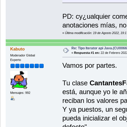
System.out.println("");
System.out.println("Ingrese un 
String entrada1 = entradaEscan
PD: cy¿ualquier come
System.out.println("Ahora el dis
String entrada2 = entradaEscan
anotaciones mías, no
listaCantantesFamosos.addNombre
listaCantantesFamosos.addNombre(
«
Última modificación: 19 de Agosto 2022, 19:
System.out.println("Aquí va la 
listaCantantesFamosos.mostrarPo
Re: Tipo Iterator api Java.(CU006
Kabuto
Iterator <String> iteradorCantant
«
Respuesta #1 en:
22 de Febrero 2022
Moderador Global
while (!"No".equals(entrada1
Experto
Vamos por partes.
System.out.println("¿Quiere agre
entrada1 = entradaEscaner.next
if (entrada1.equals("Si")){//
System.out.println ("Ingrese el
Tu clase
Cantantes
entrada1 = entradaEscaner.ne
System.out.println ("Ingrese 
está, aunque yo le añ
Mensajes: 992
entrada2 = entradaEscaner
listaCantantesFamosos.addNombr
reciban los valores pa
listaCantantesFamosos.addN
listaCantantesFamosos.mostrarPo
Y ya puestos, un seg
}else {entrada1 = "No";} // s
} //termina todo
pueda inicializar el o
System.out.println ("Ha finalizad
defecto".