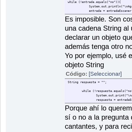
while (!entrada.equals("no")){
System.out.println("\nAgregar 
entrada = entradaEscaner.ne
Es imposible. Son cos
una cadena String al 
declarar un objeto qu
además tenga otro n
Yo por ejemplo, usé e
objeto String
Código:
[Seleccionar]
String respuesta = "";
while (!respuesta.equals("no"
System.out.print("\n
respuesta = entradaE
Porque ahí lo querem
sí o no a la pregunta
cantantes, y para rec