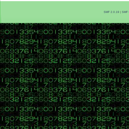
SMF 2.0.19
|
SMF 