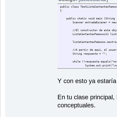
public class TestListaCantantesFamos
{
public static void main (String [
Scanner entradaEscaner = new Sc
//El constructor de este objeto,
ListaCantantesFamosos11 listaCant
listaCantantesFamosos.mostrarL
//A partir de aquí, el usuario d
String respuesta = "";
while (!respuesta.equals("no"
System.out.print("\n
respuesta = entradaE
if (!respuesta.equal
//Creamos nu
Y con esto ya estaría 
CantantesFam
//Pedimos da
System.out.p
nuevo.setNom
En tu clase principal,
System.out.p
nuevo.setDis
conceptuales.
//Añadimos a
listaCantant
//Mostramos 
listaCantant