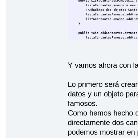
public ListaCantantesFamosos11 (
listaCantantesFamosos = new Arra
//Añadimos dos objetos Cantante
listaCantantesFamosos.add(new Ca
listaCantantesFamosos.add(new Ca
}
public void addCantante(Cantantes
listaCantantesFamosos.add(ca
}
//Retorna un Iterator para que la 
public Iterator<CantantesFamosos>
return listaCantantesFamosos
Y vamos ahora con la 
}
//Usa un Iterator para recorrer la
public void mostrarListaCantante
Lo primero será crear
System.out.println("\n\t\tLI
datos y un objeto para
if (listaCantantesFamosos.is
System.out.println("
famosos.
else {
//Creamos iterador
Como hemos hecho qu
Iterator<CantantesFa
while (it.hasNext())
directamente dos can
//Obtenemos 
CantantesFam
podemos mostrar en pa
//Mostramos 
System.out.p