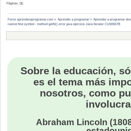
System.out.println("Ahora el dis
Páginas: [
1
]
entrada.setDiscoConMasVentas(en
listaCantantesFamosos.addCanta
Foros aprenderaprogramar.com
»
Aprender a programar
»
Aprender a programar des
System.out.println("Aquí va la 
cannot find symbol - method getN() error java ejercicio Java Iterator CU00667B
listaCantantesFamosos.mostrarL
String respuesta = "";
//cambié la entrada por respu
//me queda terminar de entenderl
while (!"no".equals(respuesta
System.out.println("\nDesea agr
respuesta = entradaEscaner.
if (respuesta.equals("si"
Sobre la educación, só
CantantesFamosos nuevo = ne
System.out.println("Nombre
nuevo.setNombre(entradaEsc
es el tema más impo
System.out.println("Disco 
nuevo.setDiscoConMasVentas(e
nosotros, como p
listaCantantesFamosos.addC
listaCantantesFamosos.most
} else {respuesta.equals("
involucra
System.out.println("El progr
}
}
Abraham Lincoln (1808
}
estadouni