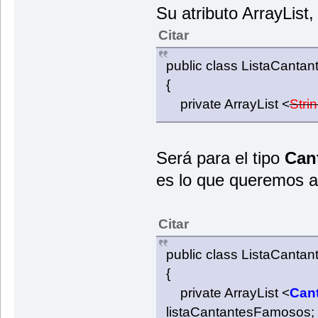
public String getNombre () {retur
Su atributo ArrayList,
public String getDiscoConMasVentas
Citar
}
public class ListaCant
{
private ArrayList <
Stri
Será para el tipo
Can
es lo que queremos 
Citar
public class ListaCant
{
private ArrayList <
Can
listaCantantesFamosos;