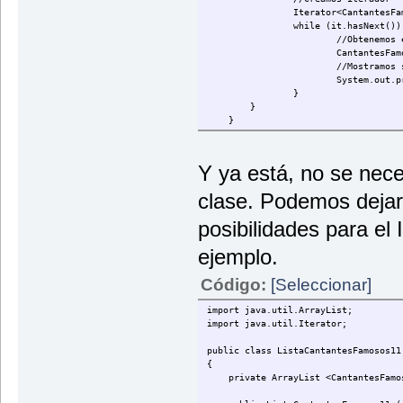
Iterator<CantantesFa
while (it.hasNext())
//Obtenemos 
CantantesFam
//Mostramos 
System.out.p
}
}
}
Y ya está, no se nec
clase. Podemos dejar 
posibilidades para el 
ejemplo.
Código:
[Seleccionar]
import java.util.ArrayList;
import java.util.Iterator;
public class ListaCantantesFamosos11
{
private ArrayList <CantantesFamoso