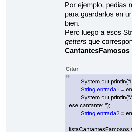
Por ejemplo, pedias 
}
}
para guardarlos en un
System.out.println("\n\n\t\tFI
bien.
entradaEscaner.close();
Pero luego a esos Stri
}
}
getters
que correspon
CantantesFamosos
Citar
System.out.println("In
String entrada1
= en
System.out.println("Ah
ese cantante: ");
String entrada2
= en
listaCantantesFamosos