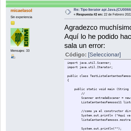
Re: Tipo Iterator api Java.(CU006
micaelasol
«
Respuesta #2 en:
22 de Febrero 2022
Sin experiencia
Agradezco muchísimo 
Aquí lo he podido hac
sala un error:
Mensajes: 33
Código:
[Seleccionar]
import java.util.Scanner;
import java.util.Iterator;
public class TestListaCantantesFamos
{
public static void main (String [
//
Scanner entradaEscaner = new Scan
ListaCantantesFamosos11 listaCanta
//como ya el constructor directam
System.out.println ("Aquí va la 
listaCantantesFamosos.mostrarL
System.out.println("");