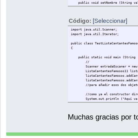
public void setNombre (String val
//Mostramos sus valor
nombre = valorNombre;
System.out.println("- Nombre: " 
}
}
}
Código:
[Seleccionar]
public void setDiscoConMasVentas (
}
discoConMasVentas = valorDisco
import java.util.Scanner;
}
}
import java.util.Iterator;
public String getNombre () {retur
public class TestListaCantantesFamos
{
public String getDiscoConMasVentas
public static void main (String [
}
//
Scanner entradaEscaner = new Scan
ListaCantantesFamosos11 listaCanta
listaCantantesFamosos.addCantante(
listaCantantesFamosos.addCantante(
//para añadir esos dos objetos se 
//como ya el constructor directam
System.out.println ("Aquí va la 
listaCantantesFamosos.mostrarL
System.out.println("");
Muchas gracias por t
//añadir nuevos cantantes a l
CantantesFamosos entrada = new 
System.out.println("Ingrese un 
entrada.setNombre(entradaEscan