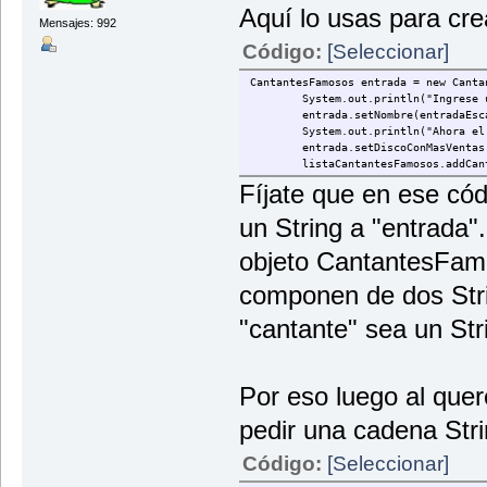
Aquí lo usas para cre
Mensajes: 992
Código:
[Seleccionar]
CantantesFamosos entrada = new Canta
System.out.println("Ingrese un 
entrada.setNombre(entradaEscan
System.out.println("Ahora el dis
entrada.setDiscoConMasVentas(en
listaCantantesFamosos.addCanta
Fíjate que en ese có
un String a "entrada
objeto CantantesFamo
componen de dos Stri
"cantante" sea un Str
Por eso luego al que
pedir una cadena Strin
Código:
[Seleccionar]