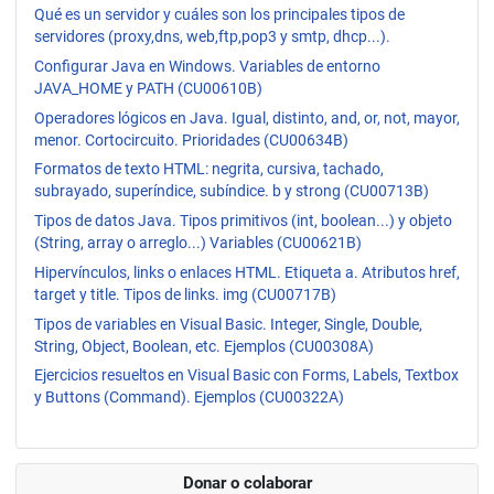
Qué es un servidor y cuáles son los principales tipos de
servidores (proxy,dns, web,ftp,pop3 y smtp, dhcp...).
Configurar Java en Windows. Variables de entorno
JAVA_HOME y PATH (CU00610B)
Operadores lógicos en Java. Igual, distinto, and, or, not, mayor,
menor. Cortocircuito. Prioridades (CU00634B)
Formatos de texto HTML: negrita, cursiva, tachado,
subrayado, superíndice, subíndice. b y strong (CU00713B)
Tipos de datos Java. Tipos primitivos (int, boolean...) y objeto
(String, array o arreglo...) Variables (CU00621B)
Hipervínculos, links o enlaces HTML. Etiqueta a. Atributos href,
target y title. Tipos de links. img (CU00717B)
Tipos de variables en Visual Basic. Integer, Single, Double,
String, Object, Boolean, etc. Ejemplos (CU00308A)
Ejercicios resueltos en Visual Basic con Forms, Labels, Textbox
y Buttons (Command). Ejemplos (CU00322A)
Donar o colaborar