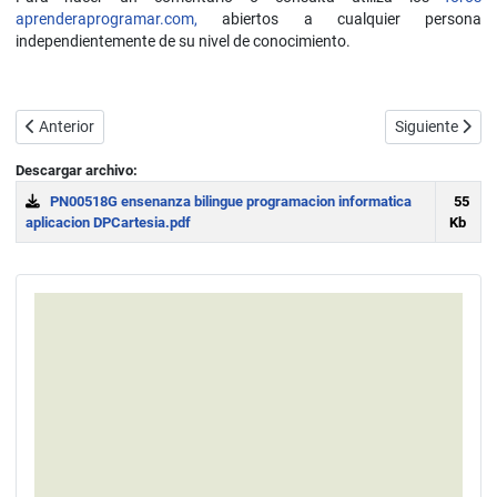
aprenderaprogramar.com,
abiertos a cualquier persona
independientemente de su nivel de conocimiento.
Artículo anterior: Pensamiento computacional para niños en primari
Artículo sigui
Anterior
Siguiente
Descargar archivo:
PN00518G ensenanza bilingue programacion informatica
55
aplicacion DPCartesia.pdf
Kb
Download