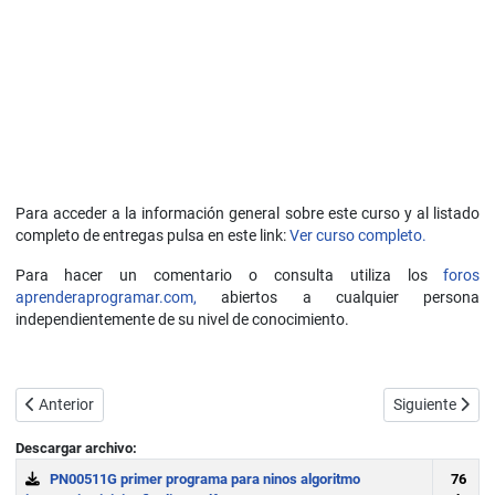
Para acceder a la información general sobre este curso y al listado
completo de entregas pulsa en este link:
Ver curso completo.
Para hacer un comentario o consulta utiliza los
foros
aprenderaprogramar.com,
abiertos a cualquier persona
independientemente de su nivel de conocimiento.
Artículo anterior: Padres, profesores y niños: aprender y enseñar p
Artículo siguie
Anterior
Siguiente
Descargar archivo:
PN00511G primer programa para ninos algoritmo
76