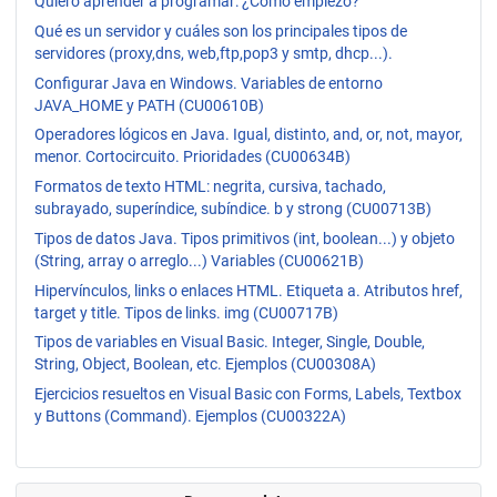
Quiero aprender a programar: ¿Cómo empiezo?
Qué es un servidor y cuáles son los principales tipos de
servidores (proxy,dns, web,ftp,pop3 y smtp, dhcp...).
Configurar Java en Windows. Variables de entorno
JAVA_HOME y PATH (CU00610B)
Operadores lógicos en Java. Igual, distinto, and, or, not, mayor,
menor. Cortocircuito. Prioridades (CU00634B)
Formatos de texto HTML: negrita, cursiva, tachado,
subrayado, superíndice, subíndice. b y strong (CU00713B)
Tipos de datos Java. Tipos primitivos (int, boolean...) y objeto
(String, array o arreglo...) Variables (CU00621B)
Hipervínculos, links o enlaces HTML. Etiqueta a. Atributos href,
target y title. Tipos de links. img (CU00717B)
Tipos de variables en Visual Basic. Integer, Single, Double,
String, Object, Boolean, etc. Ejemplos (CU00308A)
Ejercicios resueltos en Visual Basic con Forms, Labels, Textbox
y Buttons (Command). Ejemplos (CU00322A)