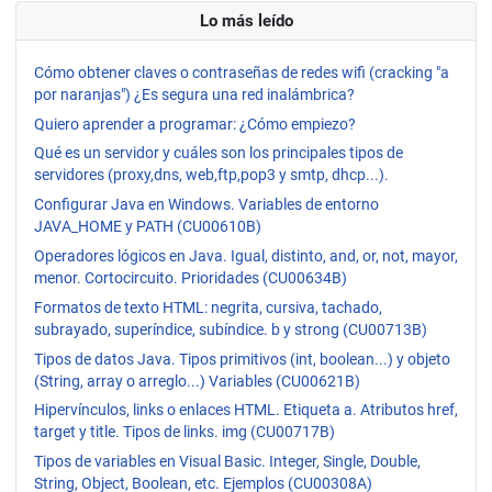
Lo más leído
Cómo obtener claves o contraseñas de redes wifi (cracking "a
por naranjas") ¿Es segura una red inalámbrica?
Quiero aprender a programar: ¿Cómo empiezo?
Qué es un servidor y cuáles son los principales tipos de
servidores (proxy,dns, web,ftp,pop3 y smtp, dhcp...).
Configurar Java en Windows. Variables de entorno
JAVA_HOME y PATH (CU00610B)
Operadores lógicos en Java. Igual, distinto, and, or, not, mayor,
menor. Cortocircuito. Prioridades (CU00634B)
Formatos de texto HTML: negrita, cursiva, tachado,
subrayado, superíndice, subíndice. b y strong (CU00713B)
Tipos de datos Java. Tipos primitivos (int, boolean...) y objeto
(String, array o arreglo...) Variables (CU00621B)
Hipervínculos, links o enlaces HTML. Etiqueta a. Atributos href,
target y title. Tipos de links. img (CU00717B)
Tipos de variables en Visual Basic. Integer, Single, Double,
String, Object, Boolean, etc. Ejemplos (CU00308A)