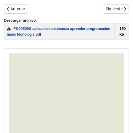
Artículo anterior: Ejemplos prácticos de algoritmos para niños y vi
Artículo sigui
Anterior
Siguiente
Descargar archivo:
PN00509G aplicacion ensenanza aprender programacion
150
ninos tecnologia.pdf
Kb
Download