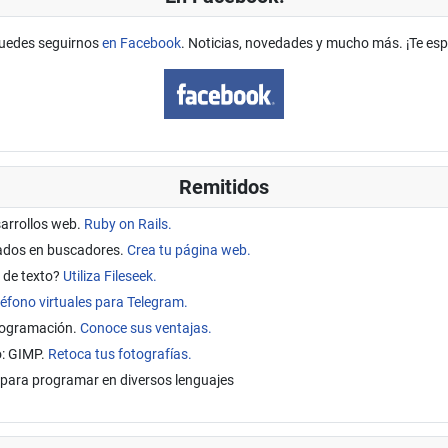
uedes seguirnos
en Facebook
. Noticias, novedades y mucho más. ¡Te es
Remitidos
sarrollos web.
Ruby on Rails.
tados en buscadores.
Crea tu página web.
 de texto?
Utiliza Fileseek.
éfono virtuales para Telegram.
programación.
Conoce sus ventajas.
o: GIMP.
Retoca tus fotografías.
para programar en diversos lenguajes