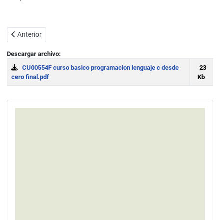
Artículo anterior: Otros aspectos de la programación C: structs, pun
Anterior
Descargar archivo:
CU00554F curso basico programacion lenguaje c desde
23
cero final.pdf
Kb
Download