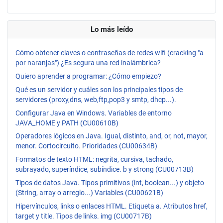
Lo más leído
Cómo obtener claves o contraseñas de redes wifi (cracking "a
por naranjas") ¿Es segura una red inalámbrica?
Quiero aprender a programar: ¿Cómo empiezo?
Qué es un servidor y cuáles son los principales tipos de
servidores (proxy,dns, web,ftp,pop3 y smtp, dhcp...).
Configurar Java en Windows. Variables de entorno
JAVA_HOME y PATH (CU00610B)
Operadores lógicos en Java. Igual, distinto, and, or, not, mayor,
menor. Cortocircuito. Prioridades (CU00634B)
Formatos de texto HTML: negrita, cursiva, tachado,
subrayado, superíndice, subíndice. b y strong (CU00713B)
Tipos de datos Java. Tipos primitivos (int, boolean...) y objeto
(String, array o arreglo...) Variables (CU00621B)
Hipervínculos, links o enlaces HTML. Etiqueta a. Atributos href,
target y title. Tipos de links. img (CU00717B)