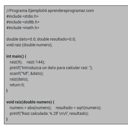
//Programa Ejemplo04 aprenderaprogramar.com
#include <stdio.h>
#include <stdlib.h>
#include <math.h>
double dato=0.0; double resultado=0.0;
void raiz (double numero);
int main() {
raiz(9); raiz(-144);
printf("Introduzca un dato para calcular raiz: ");
scanf("%lf", &dato);
raiz(dato);
return 0;
}
void raiz(double numero) {
numero = abs(numero); resultado = sqrt(numero);
printf("Raiz calculada: %.2lf \n\n", resultado);
}