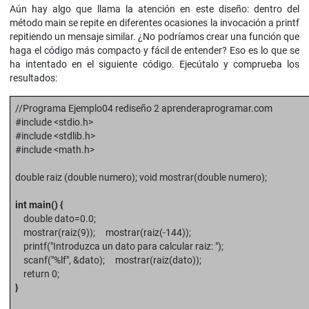
Aún hay algo que llama la atención en este diseño: dentro del
método main se repite en diferentes ocasiones la invocación a printf
repitiendo un mensaje similar. ¿No podríamos crear una función que
haga el código más compacto y fácil de entender? Eso es lo que se
ha intentado en el siguiente código. Ejecútalo y comprueba los
resultados:
//Programa Ejemplo04 rediseño 2 aprenderaprogramar.com
#include <stdio.h>
#include <stdlib.h>
#include <math.h>
double raiz (double numero); void mostrar(double numero);
int main() {
double dato=0.0;
mostrar(raiz(9)); mostrar(raiz(-144));
printf("Introduzca un dato para calcular raiz: ");
scanf("%lf", &dato); mostrar(raiz(dato));
return 0;
}