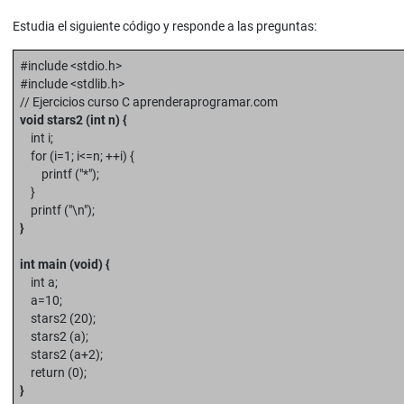
Estudia el siguiente código y responde a las preguntas:
#include <stdio.h>
#include <stdlib.h>
// Ejercicios curso C aprenderaprogramar.com
void stars2 (int n) {
int i;
for (i=1; i<=n; ++i) {
printf ("*");
}
printf ("\n");
}
int main (void) {
int a;
a=10;
stars2 (20);
stars2 (a);
stars2 (a+2);
return (0);
}