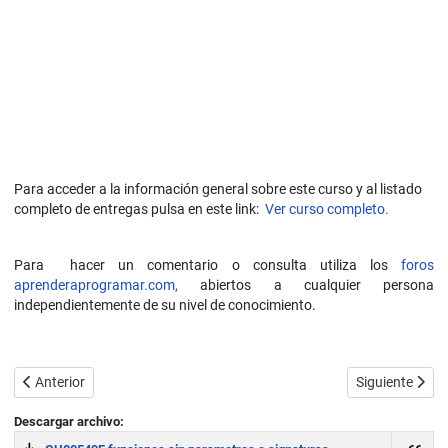
Para acceder a la información general sobre este curso y al listado
completo de entregas pulsa en este link:
Ver curso completo.
Para hacer un comentario o consulta utiliza los
foros
aprenderaprogramar.com,
abiertos a cualquier persona
independientemente de su nivel de conocimiento.
Artículo anterior: Ambito de variables en C. Globales y locales. Undec
Artículo sigui
Anterior
Siguiente
Descargar archivo: