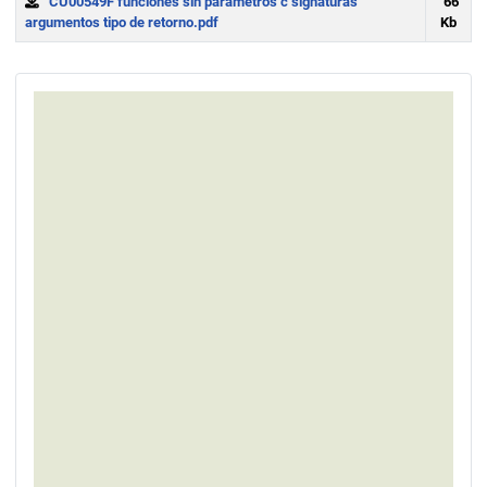
CU00549F funciones sin parametros c signaturas
66
argumentos tipo de retorno.pdf
Kb
Download