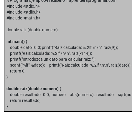
//Programa Ejemplo04 rediseño 1 aprenderaprogramar.com
#include <stdio.h>
#include <stdlib.h>
#include <math.h>
double raiz (double numero);
int main() {
double dato=0.0; printf("Raiz calculada: %.2lf \n\n", raiz(9));
printf("Raiz calculada: %.2lf \n\n", raiz(-144));
printf("Introduzca un dato para calcular raiz: ");
scanf("%lf", &dato); printf("Raiz calculada: %.2lf \n\n", raiz(dato));
return 0;
}
double raiz(double numero) {
double resultado=0.0; numero = abs(numero); resultado = sqrt(nu
return resultado;
}