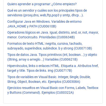
Quiero aprender a programar: ¿Cómo empiezo?
Qué es un servidor y cuáles son los principales tipos de
servidores (proxy,dns, web,ftp,pop3 y smtp, dhcp...).
Configurar Java en Windows. Variables de entorno
JAVA_HOME y PATH (CU00610B)
Operadores lógicos en Java. Igual, distinto, and, or, not, mayor,
menor. Cortocircuito. Prioridades (CU00634B)
Formatos de texto HTML: negrita, cursiva, tachado,
subrayado, superíndice, subíndice. b y strong (CU00713B)
Tipos de datos Java. Tipos primitivos (int, boolean...) y objeto
(String, array o arreglo...) Variables (CU00621B)
Hipervínculos, links o enlaces HTML. Etiqueta a. Atributos href,
target y title. Tipos de links. img (CU00717B)
Tipos de variables en Visual Basic. Integer, Single, Double,
String, Object, Boolean, etc. Ejemplos (CU00308A)
Ejercicios resueltos en Visual Basic con Forms, Labels, Textbox
y Buttons (Command). Ejemplos (CU00322A)