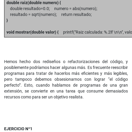
double raiz(double numero) {
double resultado=0.0; numero = abs(numero);
resultado = sqrt(numero); return resultado;
}
void mostrar(double valor) {
printf("Raiz calculada: %.2lf \n\n", valo
Hemos hecho dos rediseños o refactorizaciones del código, y
posiblemente podríamos hacer algunas más. Es frecuente reescribir
programas para tratar de hacerlos más eficientes y más legibles,
pero tampoco debemos obsesionarnos con lograr “el código
perfecto”. Esto, cuando hablamos de programas de una gran
extensión, se convierte en una tarea que consume demasiados
recursos como para ser un objetivo realista.
EJERCICIO Nº1