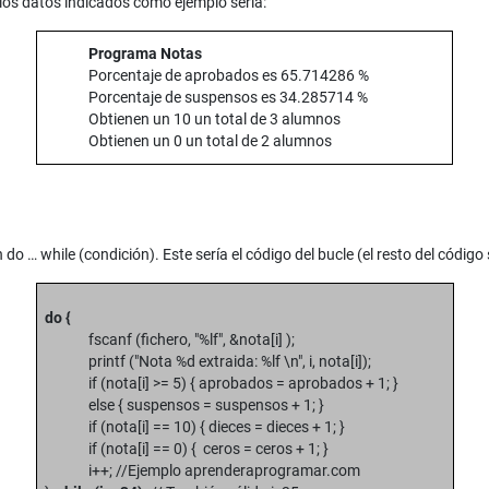
 los datos indicados como ejemplo sería:
Programa Notas
Porcentaje de aprobados es 65.714286 %
Porcentaje de suspensos es 34.285714 %
Obtienen un 10 un total de 3 alumnos
Obtienen un 0 un total de 2 alumnos
do … while (condición). Este sería el código del bucle (el resto del código
do {
fscanf (fichero, "%lf", &nota[i] );
printf ("Nota %d extraida: %lf \n", i, nota[i]);
if (nota[i] >= 5) { aprobados = aprobados + 1; }
else { suspensos = suspensos + 1; }
if (nota[i] == 10) { dieces = dieces + 1; }
if (nota[i] == 0) { ceros = ceros + 1; }
i++; //Ejemplo aprenderaprogramar.com