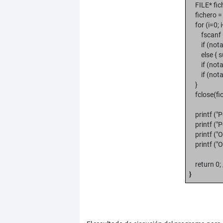
FILE* fich
fichero = f
for (i=0; 
fscanf (fic
if (nota[i
else { su
if (nota[i]
if (nota[i]
}
fclose(fic
printf ("P
printf ("P
printf ("Ob
printf ("Ob
return 0; 
}