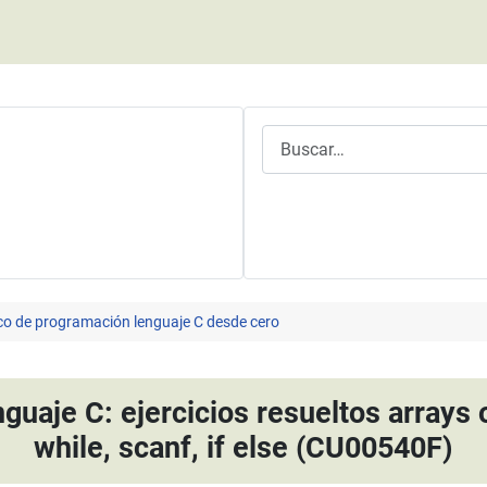
Buscar
co de programación lenguaje C desde cero
uaje C: ejercicios resueltos arrays o 
while, scanf, if else (CU00540F)