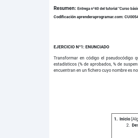
Resumen:
Detalles
Entrega nº40 del tutorial "Curso bás
Codificación aprenderaprogramar.com: CU005
EJERCICIO Nº1: ENUNCIADO
Transformar en código el pseudocódigo qu
estadísticos (% de aprobados, % de suspe
encuentran en un fichero cuyo nombre es not
1. Inicio
[Al
2.
Des