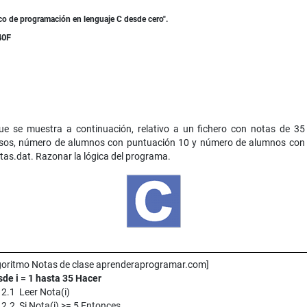
ico de programación en lenguaje C desde cero".
40F
e se muestra a continuación, relativo a un fichero con notas de 35
nsos, número de alumnos con puntuación 10 y número de alumnos con p
as.dat. Razonar la lógica del programa.
goritmo Notas de clase aprenderaprogramar.com]
de i = 1 hasta 35 Hacer
2.1 Leer Nota(i)
2.2 Si Nota(i) >= 5 Entonces