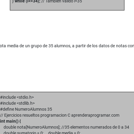
}
while (i<=34);
// También válido i<35
ota media de un grupo de 35 alumnos, a partir de los datos de notas co
#include <stdio.h>
#include <stdlib.h>
#define NumeroAlumnos 35
// Ejercicios resueltos programacion C aprenderaprogramar.com
int main() {
double nota[NumeroAlumnos]; //35 elementos numerados de 0 a 34
double sumatorio = 0; double media = 0;