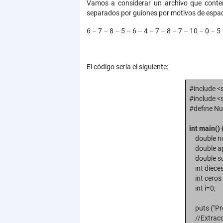
Vamos a considerar un archivo que conte
separados por guiones por motivos de espac
6 – 7 – 8 – 5 – 6 – 4 – 7 – 8 – 7 – 10 – 0 – 5 
El código sería el siguiente:
#include <
#include <s
#define N
int main() 
double no
double ap
double su
int dieces
int ceros 
int i=0;
puts ("Pro
//Extracci