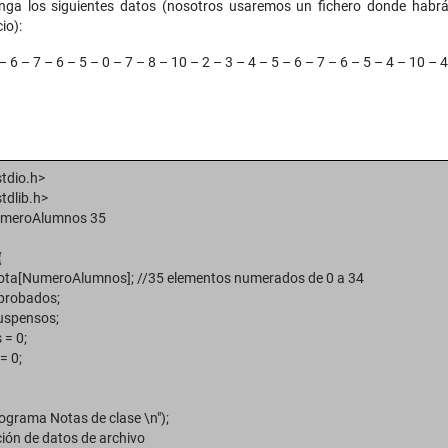
nga los siguientes datos (nosotros usaremos un fichero donde habrá
io):
– 6 – 7 – 6 – 5 – 0 – 7 – 8 – 10 – 2 – 3 – 4 – 5 – 6 – 7 – 6 – 5 – 4 – 10 – 4
stdio.h>
tdlib.h>
umeroAlumnos 35
{
ta[NumeroAlumnos]; //35 elementos numerados de 0 a 34
robados;
spensos;
 = 0;
= 0;
grama Notas de clase \n");
ón de datos de archivo