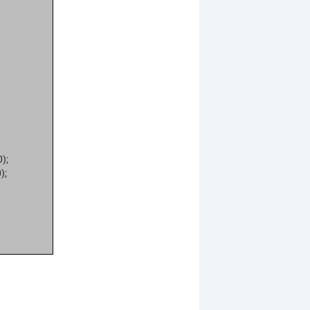
);
);