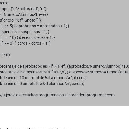
ero;
open("c:\\notas.dat", "rt");
i<=NumeroAlumnos-1; i++) {
hero, "%lf", &nota[i] );
] >= 5) { aprobados = aprobados + 1; }
spensos = suspensos + 1; }
 == 10) { dieces = dieces + 1; }
 == 0) { ceros = ceros + 1; }
hero);
orcentaje de aprobados es %lf %% \n", (aprobados/NumeroAlumnos)*100
orcentaje de suspensos es %lf %% \n", (suspensos/NumeroAlumnos)*100
tienen un 10 un total de %d alumnos \n", dieces);
tienen un 0 un total de %d alumnos \n", ceros);
// Ejercicios resueltos programacion C aprenderaprogramar.com