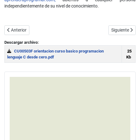
independientemente de su nivel de conocimiento.
Artículo anterior: Indice del tutorial "Curso básico de programación 
Artículo sigui
Anterior
Siguiente
Descargar archivo:
CU00503F orientacion curso basico programacion
25
lenguaje C desde cero.pdf
Kb
Download