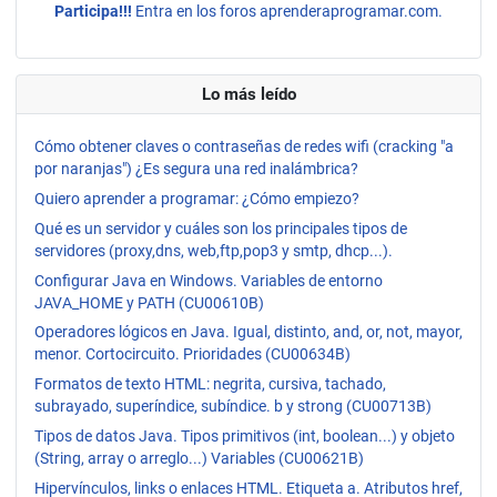
Participa!!!
Entra en los foros aprenderaprogramar.com.
Lo más leído
Cómo obtener claves o contraseñas de redes wifi (cracking "a
por naranjas") ¿Es segura una red inalámbrica?
Quiero aprender a programar: ¿Cómo empiezo?
Qué es un servidor y cuáles son los principales tipos de
servidores (proxy,dns, web,ftp,pop3 y smtp, dhcp...).
Configurar Java en Windows. Variables de entorno
JAVA_HOME y PATH (CU00610B)
Operadores lógicos en Java. Igual, distinto, and, or, not, mayor,
menor. Cortocircuito. Prioridades (CU00634B)
Formatos de texto HTML: negrita, cursiva, tachado,
subrayado, superíndice, subíndice. b y strong (CU00713B)
Tipos de datos Java. Tipos primitivos (int, boolean...) y objeto
(String, array o arreglo...) Variables (CU00621B)
Hipervínculos, links o enlaces HTML. Etiqueta a. Atributos href,