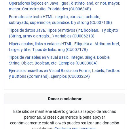
Operadores lógicos en Java. Igual, distinto, and, or, not, mayor,
menor. Cortocircuito. Prioridades (CU00634B)
Formatos de texto HTML: negrita, cursiva, tachado,
subrayado, superíndice, subíndice. b y strong (CU00713B)
Tipos de datos Java. Tipos primitivos (int, boolean...) y objeto
(String, array o arreglo...) Variables (CU00621B)
Hipervínculos, links o enlaces HTML. Etiqueta a. Atributos href,
target y title. Tipos de links. img (CU00717B)
Tipos de variables en Visual Basic. Integer, Single, Double,
String, Object, Boolean, etc. Ejemplos (CU00308A)
Ejercicios resueltos en Visual Basic con Forms, Labels, Textbox
y Buttons (Command). Ejemplos (CU00322A)
Donar o colaborar
Este sitio se mantiene abierto gracias al apoyo de muchas
personas. Si crees que merece la pena apoyar
económicamente este sitio web puedes realizar una donación
o colaborar.
Contacta con nosotros.