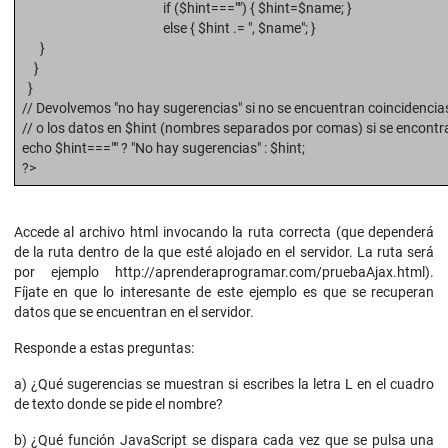
if ($hint==="") { $hint=$name; }
else { $hint .= ", $name"; }
}
}
}
// Devolvemos "no hay sugerencias" si no se encuentran coincidencia
// o los datos en $hint (nombres separados por comas) si se encontr
echo $hint==="" ? "No hay sugerencias" : $hint;
?>
Accede al archivo html invocando la ruta correcta (que dependerá
de la ruta dentro de la que esté alojado en el servidor. La ruta será
por ejemplo http://aprenderaprogramar.com/pruebaAjax.html).
Fíjate en que lo interesante de este ejemplo es que se recuperan
datos que se encuentran en el servidor.
Responde a estas preguntas:
a) ¿Qué sugerencias se muestran si escribes la letra L en el cuadro
de texto donde se pide el nombre?
b) ¿Qué función JavaScript se dispara cada vez que se pulsa una