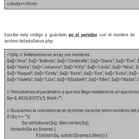
</body></html>
Escribe este código y guárdalo
en el servidor
con el nombre de
archivo listadoDatos.php:
<?php // Rellenamos un array con nombres
$a[]="Ana"; $a[]="Belinda"; $a[]="Cinderella"; $a[]="Diana"; $a[]="Eva"; $
$a[]="Idaira"; $a[]="Johanna"; $a[]="Kitty"; $a[]="Linda"; $a[]="Nina"; 
$a[]="Raquel"; $a[]="Cindy"; $a[]="Doris"; $a[]="Eve"; $a[]="Evita"; $a[]
$a[]="Violeta"; $a[]="Liza"; $a[]="Elizabeth"; $a[]="Ellen"; $a[]="Walda"; 
// Rescatamos el parámetro q que nos llega mediante la url que invo
$q=$_REQUEST["q"]; $hint="";
// Buscamos la coincidencia en el primer caracter entre nombres del a
if ($q !== ""){
$q=strtolower($q); $len=strlen($q);
foreach($a as $name) {
if (stristr($q, substr($name,0,$len))) {