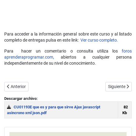
Para acceder a la información general sobre este curso y al listado
completo de entregas pulsa en este link:
Ver curso completo.
Para hacer un comentario o consulta utiliza los
foros
aprenderaprogramar.com,
abiertos a cualquier persona
independientemente de su nivel de conocimiento.
Artículo anterior: Guía de estilo JavaScript: comentarios proyecto
Artículo sigui
Anterior
Siguiente
Descargar archivo:
CU01193E que es y para que sirve Ajax javascript
82
asincrono xml json.pdf
Kb
Download