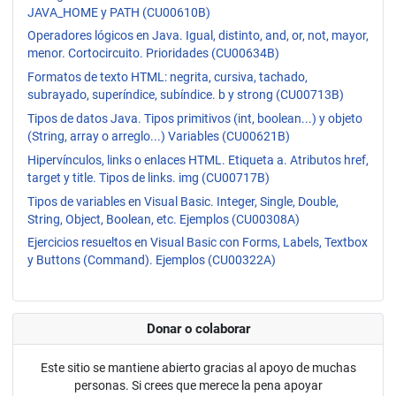
JAVA_HOME y PATH (CU00610B)
Operadores lógicos en Java. Igual, distinto, and, or, not, mayor,
menor. Cortocircuito. Prioridades (CU00634B)
Formatos de texto HTML: negrita, cursiva, tachado,
subrayado, superíndice, subíndice. b y strong (CU00713B)
Tipos de datos Java. Tipos primitivos (int, boolean...) y objeto
(String, array o arreglo...) Variables (CU00621B)
Hipervínculos, links o enlaces HTML. Etiqueta a. Atributos href,
target y title. Tipos de links. img (CU00717B)
Tipos de variables en Visual Basic. Integer, Single, Double,
String, Object, Boolean, etc. Ejemplos (CU00308A)
Ejercicios resueltos en Visual Basic con Forms, Labels, Textbox
y Buttons (Command). Ejemplos (CU00322A)
Donar o colaborar
Este sitio se mantiene abierto gracias al apoyo de muchas
personas. Si crees que merece la pena apoyar