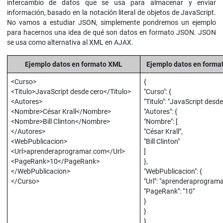
intercambio de datos que se usa para almacenar y enviar
información, basado en la notación literal de objetos de JavaScript.
No vamos a estudiar JSON, simplemente pondremos un ejemplo
para hacernos una idea de qué son datos en formato JSON. JSON
se usa como alternativa al XML en AJAX.
Ejemplo datos en formato XML
Ejemplo datos en form
<Curso>
{
<Titulo>JavaScript desde cero</Titulo>
"Curso": {
<Autores>
"Titulo": "JavaScript desde
<Nombre>César Krall</Nombre>
"Autores": {
<Nombre>Bill Clinton</Nombre>
"Nombre": [
</Autores>
"César Krall",
<WebPublicacion>
"Bill Clinton"
<Url>aprenderaprogramar.com</Url>
]
<PageRank>10</PageRank>
},
</WebPublicacion>
"WebPublicacion": {
</Curso>
"Url": "aprenderaprograma
"PageRank": "10"
}
}
}