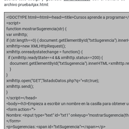
archivo pruebaAjax.html:
<!DOCTYPE html><html><head><title>Cursos aprende a programar</ti
<script>
function mostrarSugerencia(str) {
var xmlhttp;
if (str.length==0) { document.getElementById("txtSugerencia").innerH
xmlhttp=new XMLHttpRequest();
xmlhttp.onreadystatechange = function() {
if (xmlhttp.readyState==4 && xmlhttp.status==200) {
document.getElementById("txtSugerencia").innerHTML=xmlhttp.re
}
}
xmlhttp.open("GET","listadoDatos.php?q="+str,true);
xmlhttp.send();
}
</script></head>
<body><h3>Empieza a escribir un nombre en la casilla para obtener 
<form action="">
Nombre: <input type="text" id="txt1" onkeyup="mostrarSugerencia(thi
</form>
<p>Sugerencias: <span id="txtSugerencia"></span></p>