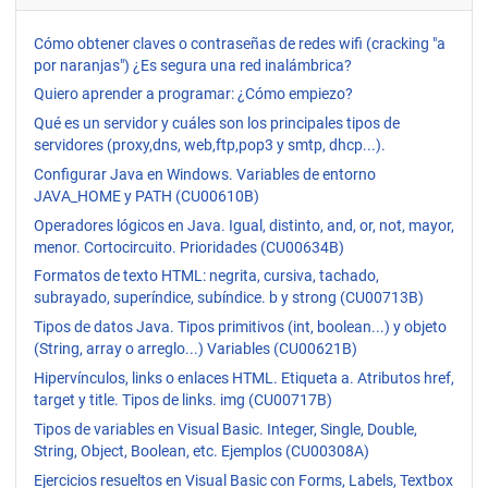
Cómo obtener claves o contraseñas de redes wifi (cracking "a
por naranjas") ¿Es segura una red inalámbrica?
Quiero aprender a programar: ¿Cómo empiezo?
Qué es un servidor y cuáles son los principales tipos de
servidores (proxy,dns, web,ftp,pop3 y smtp, dhcp...).
Configurar Java en Windows. Variables de entorno
JAVA_HOME y PATH (CU00610B)
Operadores lógicos en Java. Igual, distinto, and, or, not, mayor,
menor. Cortocircuito. Prioridades (CU00634B)
Formatos de texto HTML: negrita, cursiva, tachado,
subrayado, superíndice, subíndice. b y strong (CU00713B)
Tipos de datos Java. Tipos primitivos (int, boolean...) y objeto
(String, array o arreglo...) Variables (CU00621B)
Hipervínculos, links o enlaces HTML. Etiqueta a. Atributos href,
target y title. Tipos de links. img (CU00717B)
Tipos de variables en Visual Basic. Integer, Single, Double,
String, Object, Boolean, etc. Ejemplos (CU00308A)
Ejercicios resueltos en Visual Basic con Forms, Labels, Textbox