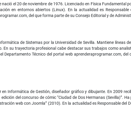
e nació el 20 de noviembre de 1976. Licenciado en Física Fundamental p
amación en entornos abiertos (Linux). En la actualidad es Responsabl
programar.com, del que forma parte de su Consejo Editorial y de Administ
 Informática de Sistemas por la Universidad de Sevilla. Mantiene líneas 
 En su trayectoria profesional cabe destacar sus trabajos como analis
del Departamento Técnico del portal web aprenderaprogramar.com, del q
 en Informática de Gestión, diseñador gráfico y dibujante. En 2009 reci
edición del concurso de cómic “Ciudad de Dos Hermanas (Sevilla)”. Ha pa
inistración web con Joomla” (2010). En la actualidad es Responsable del