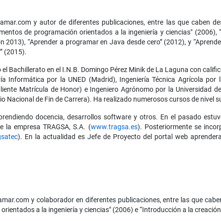
mar.com y autor de diferentes publicaciones, entre las que caben des
entos de programación orientados a la ingeniería y ciencias" (2006), “
ión 2013), “Aprender a programar en Java desde cero” (2012), y “Apren
C” (2015).
 el Bachillerato en el I.N.B. Domingo Pérez Minik de La Laguna con calific
ería Informática por la UNED (Madrid), Ingeniería Técnica Agrícola po
saliente Matrícula de Honor) e Ingeniero Agrónomo por la Universidad
io Nacional de Fin de Carrera). Ha realizado numerosos cursos de nivel su
prendiendo docencia, desarrollos software y otros. En el pasado estuv
e la empresa TRAGSA, S.A. (
www.tragsa.es
). Posteriormente se inco
gsatec
). En la actualidad es Jefe de Proyecto del portal web aprende
ar.com y colaborador en diferentes publicaciones, entre las que caben
ientados a la ingeniería y ciencias" (2006) e “Introducción a la creaci