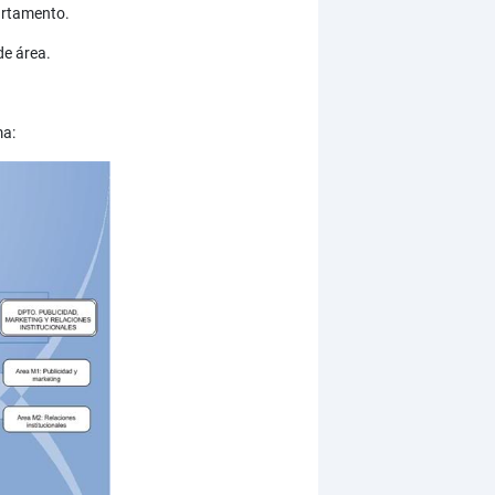
artamento.
de área.
ma: