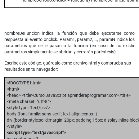
nombreDeNodo.onclick = function() {nombreDeFuncion(para
nombreDeFuncion indica la función que debe ejecutarse como
respuesta al evento onclick. Param1, param2, …, paramN indica los
parámetros que se le pasan a la función (en caso de no existir
parámetros simplemente se abrirán y cerrarán paréntesis).
Escribe este código, guárdalo como archivo html y comprueba sus
resultados en tu navegador:
<!DOCTYPE html>
<html>
<head> <title>Curso JavaScript aprenderaprogramar.com</title>
<meta charset="utf-8">
<style type="text/css">
body {font-family: sans-serif; text-align:center; }
div {border-style:solid;margin: 20px; padding:15px; display:inline-block
</style>
<script type="text/javascript">
var contador = 1;