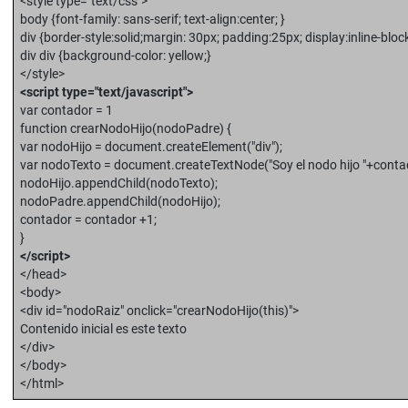
<style type="text/css">
body {font-family: sans-serif; text-align:center; }
div {border-style:solid;margin: 30px; padding:25px; display:inline-block
div div {background-color: yellow;}
</style>
<script type="text/javascript">
var contador = 1
function crearNodoHijo(nodoPadre) {
var nodoHijo = document.createElement("div");
var nodoTexto = document.createTextNode("Soy el nodo hijo "+conta
nodoHijo.appendChild(nodoTexto);
nodoPadre.appendChild(nodoHijo);
contador = contador +1;
}
</script>
</head>
<body>
<div id="nodoRaiz" onclick="crearNodoHijo(this)">
Contenido inicial es este texto
</div>
</body>
</html>