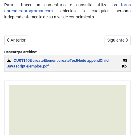
Para hacer un comentario o consulta utiliza los
foros
aprenderaprogramar.com,
abiertos a cualquier persona
independientemente de su nivel de conocimiento.
Artículo anterior: Ejemplo innerHTML JavaScript. Ejercicio resuelto. 
Artículo siguie
Anterior
Siguiente
Descargar archivo:
CU01140E createElement createTextNode appendChild
98
Javascript ejemplos.pdf
Kb
Download