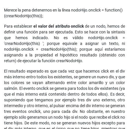
Merece la pena detenernos en la línea nodoHijo.onclick = function()
{crearNodoHijo(this)};
Para establecer
el valor del atributo onclick
de un nodo, hemos de
definir una función para ser ejecutada. Esto se hace con la sintaxis
que hemos indicado. No es válido nodoHijo.onclick =
'crearNodoHijo(this) '; porque equivale a asignar un texto, ni
nodoHijo.onclick = crearNodoHijo(this); porque aquí estaríamos
asignando a la propiedad el hipotético resultado (obtenido con
return) de ejecutar la función crearNodoHijo.
El resultado esperado es que cada vez que hacemos click en el div
más interno entro todos los existentes, se genere un nuevo div, y que
los colores se vayan alternando entre color amarillo y un color
salmón. El evento onclick se genera para todos los div existentes (ya
que el más interno está contenido dentro de todos ellos). Es decir,
suponiendo que tengamos por ejemplo tres div uno externo, otro
intermedio y otro interno, al pulsar encima del div interno se generan
tres eventos onclick, uno para cada div. No obstante, en nuestro
ejemplo sólo generamos un nodo hijo si el nodo que recibe el click no
tiene hijos. De este modo, no se generan nuevos hijos excepto para
el div más interno, que es el único que no tiene hijos, mientras que