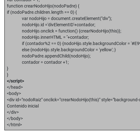
function crearNodoHijo(nodoPadre) {
if (nodoPadre.children.length == 0) {
var nodoHijo = document.createElement("div");
nodoHijo.id ='divElementID'+contador;
nodoHijo.onclick = function() {crearNodoHijo(this)};
nodoHijo.innerHTML = ''+contador;
if (contador%2 == 0) {nodoHijo.style.backgroundColor = '#E99
else {nodoHijo.style.backgroundColor = 'yellow'; }
nodoPadre.appendChild(nodoHijo);
contador = contador +1;
}
}
</script>
</head>
<body>
<div id="nodoRaiz" onclick="crearNodoHijo(this)" style="background
Contenido inicial
</div>
</body>
</html>