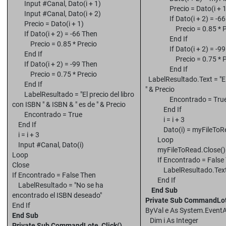
Input #Canal, Dato(i + 1)
Precio = Dato(i + 1
Input #Canal, Dato(i + 2)
If Dato(i + 2) = -66
Precio = Dato(i + 1)
Precio = 0.85 * Pr
If Dato(i + 2) = -66 Then
End If
Precio = 0.85 * Precio
If Dato(i + 2) = -99
End If
Precio = 0.75 * Pr
If Dato(i + 2) = -99 Then
End If
Precio = 0.75 * Precio
LabelResultado.Text = "El 
End If
" & Precio
LabelResultado = "El precio del libro
Encontrado = Tru
con ISBN " & ISBN & " es de " & Precio
End If
Encontrado = True
i = i + 3
End If
Dato(i) = myFileToRea
i = i + 3
Loop
Input #Canal, Dato(i)
myFileToRead.Close()
Loop
If Encontrado = False
Close
LabelResultado.Text = 
If Encontrado = False Then
End If
LabelResultado = "No se ha
End Sub
encontrado el ISBN deseado"
Private Sub CommandLot
End If
ByVal e As System.Event
End Sub
Dim i As Integer
Private Sub CommandLote_Click()