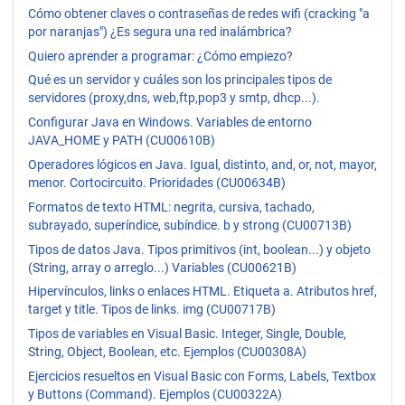
Cómo obtener claves o contraseñas de redes wifi (cracking "a
por naranjas") ¿Es segura una red inalámbrica?
Quiero aprender a programar: ¿Cómo empiezo?
Qué es un servidor y cuáles son los principales tipos de
servidores (proxy,dns, web,ftp,pop3 y smtp, dhcp...).
Configurar Java en Windows. Variables de entorno
JAVA_HOME y PATH (CU00610B)
Operadores lógicos en Java. Igual, distinto, and, or, not, mayor,
menor. Cortocircuito. Prioridades (CU00634B)
Formatos de texto HTML: negrita, cursiva, tachado,
subrayado, superíndice, subíndice. b y strong (CU00713B)
Tipos de datos Java. Tipos primitivos (int, boolean...) y objeto
(String, array o arreglo...) Variables (CU00621B)
Hipervínculos, links o enlaces HTML. Etiqueta a. Atributos href,
target y title. Tipos de links. img (CU00717B)
Tipos de variables en Visual Basic. Integer, Single, Double,
String, Object, Boolean, etc. Ejemplos (CU00308A)
Ejercicios resueltos en Visual Basic con Forms, Labels, Textbox
y Buttons (Command). Ejemplos (CU00322A)