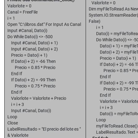
Valorlote = 0
Valorlote = 0
Dim myFileToRead As Ne
Canal = FreeFile
System.IO.StreamReader("
i = 1
False)
Open "C:\libros.dat" For Input As Canal
i = 1
Input #Canal, Dato(i)
Dato(i) = myFileToRead
Do While Dato(i) <> -500
Do While Dato(i) <> -5
Input #Canal, Dato(i + 1)
Dato(i + 1) = myFileT
Input #Canal, Dato(i + 2)
Dato(i + 2) = myFileT
Precio = Dato(i + 1)
Precio = Dato(i + 1)
If Dato(i + 2) = -66 Then
If Dato(i + 2) = -66 T
Precio = 0.85 * Precio
Precio = 0.85 * Pre
End If
End If
If Dato(i + 2) = -99 Then
If Dato(i + 2) = -99 T
Precio = 0.75 * Precio
Precio = 0.75 * Pre
End If
End If
Valorlote = Valorlote + Precio
Valorlote = Valorlote 
i = i + 3
i = i + 3
Input #Canal, Dato(i)
Dato(i) = myFileToRea
Loop
Loop
Close
myFileToRead.Close()
LabelResultado = "El precio del lote es "
LabelResultado.Text = "El
& Valorlote