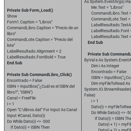
As System.EventArgs) H
Me.Text = "Libros"
Private Sub Form_Load()
CommandLibro.Text = "Pr
Show
CommandLote.Text = "Pr
Form1.Caption = "Libros"
LabelResultado.TextAli
CommandLibro.Caption = "Precio de un
LabelResultado.Font = Ne
libro"
LabelResultado.Text = 
CommandLote.Caption = "Precio del
End Sub
lote"
LabelResultado.Alignment = 2
Private Sub CommandLi
LabelResultado.FontBold = True
ByVal e As System.Event
End Sub
Dim i As Integer
Encontrado = False
Private Sub CommandLibro_Click()
ISBN = InputBox("¿Cuál es
Encontrado = False
Dim myFileToRead As
ISBN = InputBox("¿Cuál es el ISBN del
System.IO.StreamReader("
libro?", "ISBN")
False)
Canal = FreeFile
i = 1
i = 1
Dato(i) = myFileToRead
Open "C:\libros.dat" For Input As Canal
Do While Dato(i) <> -5
Input #Canal, Dato(i)
If Dato(i) = ISBN Th
Do While Dato(i) <> -500
Dato(i + 1) = myFile
If Dato(i) = ISBN Then
Dato(i + 2) = myFile