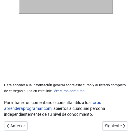
Para acceder a la información general sobre este curso y al listado completo
de entregas pulsa en este link:
Ver curso completo.
Para hacer un comentario o consulta utiliza los
foros
aprenderaprogramar.com,
abiertos a cualquier persona
independientemente de su nivel de conocimiento.
Artículo anterior: Ejercicios resueltos de ejemplo en Visual Basic. A
Artículo siguie
Anterior
Siguiente