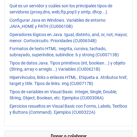
Qué es un servidor y cuáles son los principales tipos de
servidores (proxy,dns, web,ftp,pop3 y smtp, dhcp...).
Configurar Java en Windows. Variables de entorno
JAVA_HOME y PATH (CU00610B)
Operadores lógicos en Java. Igual, distinto, and, or, not, mayor,
menor. Cortocircuito. Prioridades (CU00634B)
Formatos de texto HTML: negrita, cursiva, tachado,
subrayado, superíndice, subíndice. b y strong (CU00713B)
Tipos de datos Java. Tipos primitivos (int, boolean...) y objeto
(String, array o arreglo...) Variables (CU00621B)
Hipervínculos, links o enlaces HTML. Etiqueta a. Atributos href,
target y title. Tipos de links. img (CU00717B)
Tipos de variables en Visual Basic. Integer, Single, Double,
String, Object, Boolean, etc. Ejemplos (CU00308A)
Ejercicios resueltos en Visual Basic con Forms, Labels, Textbox
y Buttons (Command). Ejemplos (CU00322A)
Donar o colaborar