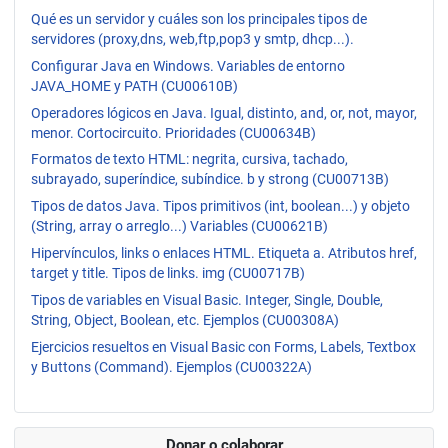
Qué es un servidor y cuáles son los principales tipos de
servidores (proxy,dns, web,ftp,pop3 y smtp, dhcp...).
Configurar Java en Windows. Variables de entorno
JAVA_HOME y PATH (CU00610B)
Operadores lógicos en Java. Igual, distinto, and, or, not, mayor,
menor. Cortocircuito. Prioridades (CU00634B)
Formatos de texto HTML: negrita, cursiva, tachado,
subrayado, superíndice, subíndice. b y strong (CU00713B)
Tipos de datos Java. Tipos primitivos (int, boolean...) y objeto
(String, array o arreglo...) Variables (CU00621B)
Hipervínculos, links o enlaces HTML. Etiqueta a. Atributos href,
target y title. Tipos de links. img (CU00717B)
Tipos de variables en Visual Basic. Integer, Single, Double,
String, Object, Boolean, etc. Ejemplos (CU00308A)
Ejercicios resueltos en Visual Basic con Forms, Labels, Textbox
y Buttons (Command). Ejemplos (CU00322A)
Donar o colaborar