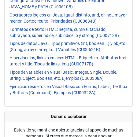
Configurar Java en Windows. Variables de entorno
JAVA_HOME y PATH (CU00610B)
Operadores lógicos en Java. Igual, distinto, and, or, not, mayor,
menor. Cortocircuito. Prioridades (CU00634B)
Formatos de texto HTML: negrita, cursiva, tachado,
subrayado, superíndice, subíndice. b y strong (CU00713B)
Tipos de datos Java. Tipos primitivos (int, boolean...) y objeto
(String, array o arreglo...) Variables (CU00621B)
Hipervínculos, links o enlaces HTML. Etiqueta a. Atributos href,
target y title. Tipos de links. img (CU00717B)
Tipos de variables en Visual Basic. Integer, Single, Double,
String, Object, Boolean, etc. Ejemplos (CU00308A)
Ejercicios resueltos en Visual Basic con Forms, Labels, Textbox
y Buttons (Command). Ejemplos (CU00322A)
Donar o colaborar
Este sitio se mantiene abierto gracias al apoyo de muchas
personas. Si crees que merece la pena apoyar