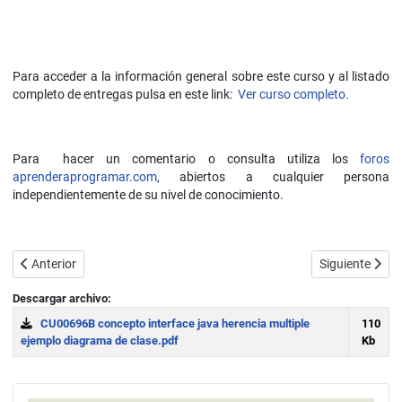
Para acceder a la información general sobre este curso y al listado
completo de entregas pulsa en este link:
Ver curso completo.
Para hacer un comentario o consulta utiliza los
foros
aprenderaprogramar.com,
abiertos a cualquier persona
independientemente de su nivel de conocimiento.
Artículo anterior: Clases y métodos abstractos en Java. Abstract clas
Artículo sigui
Anterior
Siguiente
Descargar archivo:
CU00696B concepto interface java herencia multiple
110
ejemplo diagrama de clase.pdf
Kb
Download