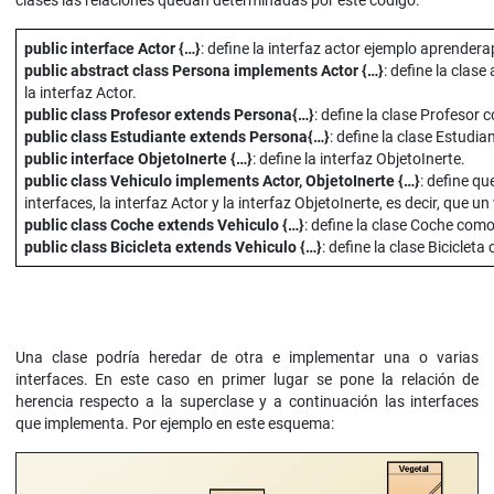
public interface Actor {…}
: define la interfaz actor ejemplo aprende
public abstract class Persona implements Actor {…}
: define la cla
la interfaz Actor.
public class Profesor extends Persona{…}
: define la clase Profesor
public class Estudiante extends Persona{…}
: define la clase Estudi
public interface ObjetoInerte {…}
: define la interfaz ObjetoInerte.
public class Vehiculo implements Actor, ObjetoInerte {…}
: define qu
interfaces, la interfaz Actor y la interfaz ObjetoInerte, es decir, que un
public class Coche extends Vehiculo {…}
: define la clase Coche como
public class Bicicleta extends Vehiculo {…}
: define la clase Biciclet
Una clase podría heredar de otra e implementar una o varias
interfaces. En este caso en primer lugar se pone la relación de
herencia respecto a la superclase y a continuación las interfaces
que implementa. Por ejemplo en este esquema: