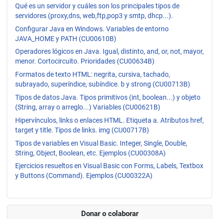
Qué es un servidor y cuáles son los principales tipos de
servidores (proxy,dns, web,ftp,pop3 y smtp, dhcp...).
Configurar Java en Windows. Variables de entorno
JAVA_HOME y PATH (CU00610B)
Operadores lógicos en Java. Igual, distinto, and, or, not, mayor,
menor. Cortocircuito. Prioridades (CU00634B)
Formatos de texto HTML: negrita, cursiva, tachado,
subrayado, superíndice, subíndice. b y strong (CU00713B)
Tipos de datos Java. Tipos primitivos (int, boolean...) y objeto
(String, array o arreglo...) Variables (CU00621B)
Hipervínculos, links o enlaces HTML. Etiqueta a. Atributos href,
target y title. Tipos de links. img (CU00717B)
Tipos de variables en Visual Basic. Integer, Single, Double,
String, Object, Boolean, etc. Ejemplos (CU00308A)
Ejercicios resueltos en Visual Basic con Forms, Labels, Textbox
y Buttons (Command). Ejemplos (CU00322A)
Donar o colaborar