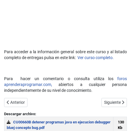
Para acceder a la información general sobre este curso y al listado
completo de entregas pulsa en este link:
Ver curso completo.
Para hacer un comentario o consulta utiliza los
foros
aprenderaprogramar.com,
abiertos a cualquier persona
independientemente de su nivel de conocimiento.
Artículo anterior: While y do while en Java (ciclos o bucles). Ejemplo 
Artículo sigui
Anterior
Siguiente
Descargar archivo:
CU00660B detener programas java en ejecucion debugger
130
bluej concepto bug.pdf
Kb