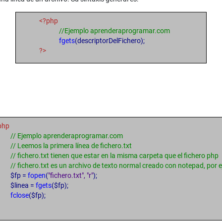
<?php
//Ejemplo aprenderaprogramar.com
fgets
(descriptorDelFichero);
?>
php
// Ejemplo aprenderaprogramar.com
// Leemos la primera línea de fichero.txt
// fichero.txt tienen que estar en la misma carpeta que el fichero php
// fichero.txt es un archivo de texto normal creado con notepad, por 
$fp =
fopen
(
"fichero.txt", "r"
);
$linea =
fgets
($fp);
fclose
($fp);