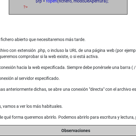
$fp =
fopen
(fichero, modoDeApertura);
?>
el fichero abierto que necesitaremos más tarde.
rchivo con extensión .php, o incluso la URL de una página web (por eje
ueremos comprobar si la web existe, o si está activa.
 conexión hacia la web especificada. Siempre debe ponérsele una barra ( / )
onexión al servidor especificado.
s anteriormente dichas, se abre una conexión "directa" con el archivo esp
, vamos a ver los más habituales.
 de qué forma queremos abrirlo. Podemos abrirlo para escritura y lectura, 
Observaciones