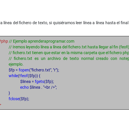
 línea del fichero de texto, si quisiéramos leer línea a línea hasta el fina
?php
// Ejemplo aprenderaprogramar.com
// Iremos leyendo línea a línea del fichero.txt hasta llegar al fin (feof
// fichero.txt tienen que estar en la misma carpeta que el fichero ph
// fichero.txt es un archivo de texto normal creado con note
ejemplo.
$fp =
fopen
("fichero.txt", "r");
while
(!
feof
($fp)) {
$linea =
fgets
($fp);
echo
$linea . "<br />";
}
fclose
($fp);
>