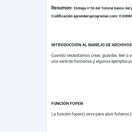
Resumen:
Detalles
Entrega nº36
del Tutorial básico de
Codificación aprenderaprogramar.com: CU008
INTRODUCCIÓN AL MANEJO DE ARCHIVOS
Cuando necesitamos crear, guardar, leer o es
una serie de funciones y algunos ejemplos pa
FUNCIÓN FOPEN
La función fopen() sirve para abrir ficheros (