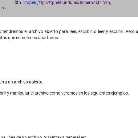
$fp =
fopen
(
"ftp://ftp.elmundo.es/fichero.txt", "w"
);
?>
 tendremos el archivo abierto para leer, escribir, o leer y escribir. Pe
 datos que estimemos oportunos.
erra un archivo abierto.
brir y manipular el archivo como veremos en los siguientes ejemplos.
na línea de un archivo. Su sintaxis general es: