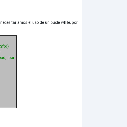
l necesitaríamos el uso de un bucle while, por
($fp))
p
pad, por