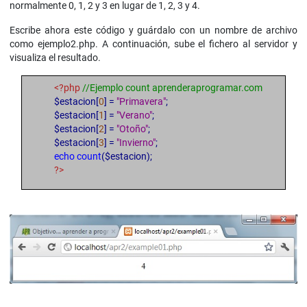
normalmente 0, 1, 2 y 3 en lugar de 1, 2, 3 y 4.
Escribe ahora este código y guárdalo con un nombre de archivo
como ejemplo2.php. A continuación, sube el fichero al servidor y
visualiza el resultado.
<?php
//Ejemplo count aprenderaprogramar.com
$estacion[
0
] =
"Primavera"
;
$estacion[
1
] =
"Verano"
;
$estacion[
2
] =
"Otoño"
;
$estacion[
3
] =
"Invierno"
;
echo count
($estacion);
?>