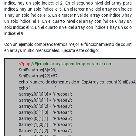
índice, hay un solo índice: el 2. En el segundo nivel del array para
índice 2 hay un solo índice: el 5. En el tercer nivel del array con índice
1 hay un solo índice: el 6. En el tercer nivel del array con índice 3 hay
un solo índice: el 1. En el cuarto nivel del array con índice 6 hay un
solo índice: el 2. En el cuarto nivel del array con índice 1 hay un solo
indice: el 9.
Con un ejemplo comprenderemos mejor el funcionamiento de count
en arrays multidimensionales. Ejecuta este código:
<?php
//Ejemplo arrays aprenderaprogramar.com
$miEspArray[6]=99;
$miEspArray[22]=87;
echo 'Numero de elementos de miEspArray es '.count($miEspArr
echo "--------------------";
$array2[0][0][0] = "Prueba1";
$array2[0][0][1] = "Prueba2";
$array2[0][0][2] = "Prueba3";
$array2[0][1][0] = "Prueba4";
$array2[0][1][1] = "Prueba5";
$array2[1][0][1] = "Prueba6";
$array2[1][1][2] = "Prueba7";