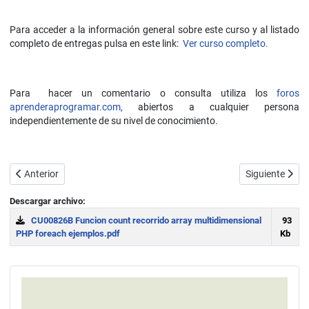
Para acceder a la información general sobre este curso y al listado
completo de entregas pulsa en este link:
Ver curso completo.
Para hacer un comentario o consulta utiliza los
foros
aprenderaprogramar.com,
abiertos a cualquier persona
independientemente de su nivel de conocimiento.
Artículo anterior: Arrays asociativos en PHP (arreglos). Concepto y f
Artículo sigui
Anterior
Siguiente
Descargar archivo:
CU00826B Funcion count recorrido array multidimensional
93
PHP foreach ejemplos.pdf
Kb
Download