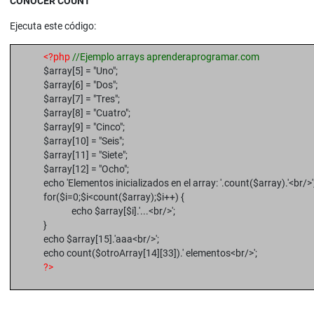
CONOCER COUNT
Ejecuta este código:
<?php
//Ejemplo arrays aprenderaprogramar.com
$array[5] = "Uno";
$array[6] = "Dos";
$array[7] = "Tres";
$array[8] = "Cuatro";
$array[9] = "Cinco";
$array[10] = "Seis";
$array[11] = "Siete";
$array[12] = "Ocho";
echo 'Elementos inicializados en el array: '.count($array).'<br/>'
for($i=0;$i<count($array);$i++) {
echo $array[$i].'...<br/>';
}
echo $array[15].'aaa<br/>';
echo count($otroArray[14][33]).' elementos<br/>';
?>