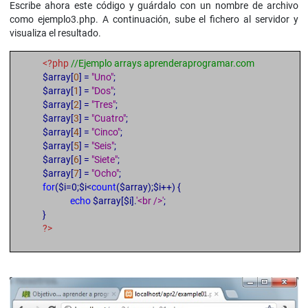
Escribe ahora este código y guárdalo con un nombre de archivo
como ejemplo3.php. A continuación, sube el fichero al servidor y
visualiza el resultado.
<?php
//Ejemplo arrays aprenderaprogramar.com
$array[
0
] =
"Uno"
;
$array[
1
] =
"Dos"
;
$array[
2
] =
"Tres"
;
$array[
3
] =
"Cuatro"
;
$array[
4
] =
"Cinco"
;
$array[
5
] =
"Seis"
;
$array[
6
] =
"Siete"
;
$array[
7
] =
"Ocho"
;
for
($i=0;$i<
count
($array);$i++) {
echo
$array[$i].
'<br />'
;
}
?>