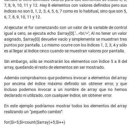
7, 8, 9, 10, 11 y 12. Hay 8 elementos con valores definidos pero sus
índices no son 0, 1, 2, 3, 4, 5, 6, 7 como es lo habitual, sino que son 5,
6, 7, 8, 9, 10, 11 y 12.
Al ejecutar el for comenzando con un valor de la variable de control
igual a cero, se ejecuta echo $array[0].’…<br/>’; Al no tener un valor
asignado, $array[0] devuelve vacío y simplemente se muestran tres
puntos por pantalla. Lo mismo ocurre con los índices 1, 2, 3, 4 y sólo
es al llegar al índice cinco cuando se muestran valores por pantalla.
Sin embargo, sólo se mostrarán los elementos con índice 5 a 8 del
array, quedando el resto de elementos sin ser mostrado.
Además comprobamos que podemos invocar a elementos del array
por encima del índice máximo definido sin obtener error, y que
incluso podemos invocar a un nombre de array que no hemos
declarado ni utilizado, con cualquier índice, sin obtener error.
En este ejemplo podríamos mostrar todos los elementos del array
realizando un “pequeño cambio”:
for($i=5;$i<count($array)+5;$i++)