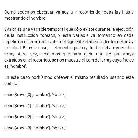
Como podemos observar, vamos a ir recorriendo todas las filas y
mostrando el nombre.
$valor es una variable temporal que sólo existe durante la ejecución
de la instrucción foreach, y esta variable va tomando en cada
repetición o iteración el valor del siguiente elemento dentro del array
principal. En este caso, el elemento que hay dentro del array es otro
array. A su vez, indicamos que para cada uno de los arrays
extraidos en el recorrido, se nos muestre el item del array cuyo índice
es ‘nombre’.
En este caso podríamos obtener el mismo resultado usando este
código:
echo $rows[0]['nombre']. '<br />';
echo $rows[1]['nombre']. '<br />';
echo $rows[2]['nombre']. '<br />';
echo $rows[3]['nombre']. '<br />';