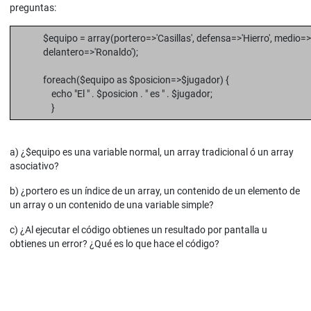
preguntas:
$equipo = array(portero=>'Casillas', defensa=>'Hierro', medio=>'
delantero=>'Ronaldo');
foreach($equipo as $posicion=>$jugador) {
echo "El " . $posicion . " es " . $jugador;
}
a) ¿$equipo es una variable normal, un array tradicional ó un array
asociativo?
b) ¿portero es un índice de un array, un contenido de un elemento de
un array o un contenido de una variable simple?
c) ¿Al ejecutar el código obtienes un resultado por pantalla u
obtienes un error? ¿Qué es lo que hace el código?