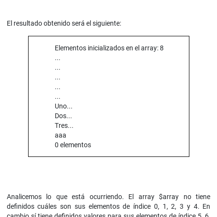
El resultado obtenido será el siguiente:
Elementos inicializados en el array: 8
...
...
...
...
...
Uno...
Dos...
Tres...
aaa
0 elementos
Analicemos lo que está ocurriendo. El array $array no tiene
definidos cuáles son sus elementos de índice 0, 1, 2, 3 y 4. En
cambio sí tiene definidos valores para sus elementos de índice 5, 6,