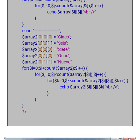
for
($j=0;$j<
count
($array[$i]);$j++) {
echo
$array[$i][$j].
'<br />'
;
}
}
echo
"--------------------";
$array2[
0
][
0
][
0
] =
"Cinco"
;
$array2[
0
][
0
][
1
] =
"Seis"
;
$array2[
0
][
0
][
2
] =
"Siete"
;
$array2[
0
][
1
][
0
] =
"Ocho"
;
$array2[
0
][
1
][
1
] =
"Nueve"
;
for
($i=0;$i<
count
($array2);$i++) {
for
($j=0;$j<
count
($array2[$i]);$j++) {
for
($k=0;$k<
count
($array2[$i][$j]);$k++) {
echo
$array2[$i][$j][$k].'<br />';
}
}
}
?>