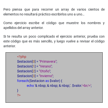
Pero piensa que para recorrer un array de varios cientos de
elementos no resultará práctico escribirlos uno a uno…
Como ejercicio escribe el código que muestre los nombres y
apellidos del array anterior.
Si te resulta un poco complicado el ejercicio anterior, prueba con
este código que es más sencillo, y luego vuelve a revisar el código
anterior.
<?php
$estacion[
0
] =
"Primavera"
;
$estacion[
1
] =
"Verano"
;
$estacion[
2
] =
"Otoño"
;
$estacion[
3
] =
"Invierno"
;
foreach
($estacion
as
$valor) {
echo
'& nbsp; & nbsp; & nbsp;'. $valor.
'<br/>'
;
}
?>