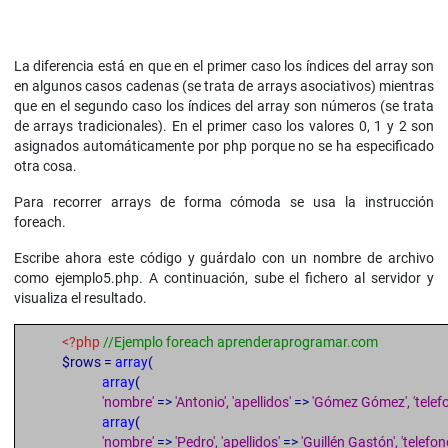
La diferencia está en que en el primer caso los índices del array son
en algunos casos cadenas (se trata de arrays asociativos) mientras
que en el segundo caso los índices del array son números (se trata
de arrays tradicionales). En el primer caso los valores 0, 1 y 2 son
asignados automáticamente por php porque no se ha especificado
otra cosa.
Para recorrer arrays de forma cómoda se usa la instrucción
foreach.
Escribe ahora este código y guárdalo con un nombre de archivo
como ejemplo5.php. A continuación, sube el fichero al servidor y
visualiza el resultado.
<?php
//Ejemplo foreach aprenderaprogramar.com
$rows =
array
(
array
(
'nombre'
=>
'Antonio', 'apellidos'
=>
'Gómez Gómez', 'telef
array
(
'nombre'
=>
'Pedro', 'apellidos'
=>
'Guillén Gastón', 'telefon