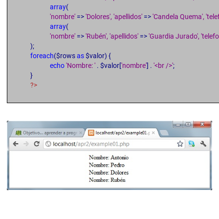
array
(
'nombre'
=>
'Dolores', 'apellidos'
=>
'Candela Quema', 'tele
array
(
'nombre'
=>
'Rubén', 'apellidos'
=>
'Guardia Jurado', 'telef
);
foreach
($rows
as
$valor) {
echo
'Nombre: '
. $valor[
'nombre'
] .
'<br />'
;
}
?>